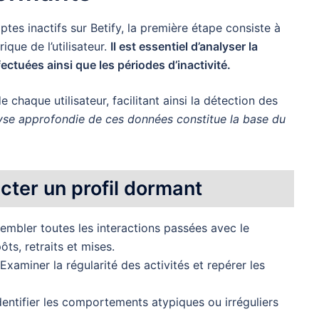
tes inactifs sur Betify, la première étape consiste à
ique de l’utilisateur.
Il est essentiel d’analyser la
ctuées ainsi que les périodes d’inactivité.
e chaque utilisateur, facilitant ainsi la détection des
yse approfondie de ces données constitue la base du
cter un profil dormant
embler toutes les interactions passées avec le
s, retraits et mises.
 Examiner la régularité des activités et repérer les
dentifier les comportements atypiques ou irréguliers