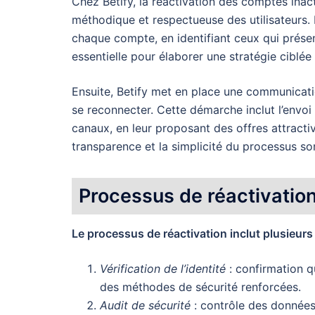
Chez Betify, la réactivation des comptes inac
méthodique et respectueuse des utilisateurs. 
chaque compte, en identifiant ceux qui prése
essentielle pour élaborer une stratégie ciblée e
Ensuite, Betify met en place une communicatio
se reconnecter. Cette démarche inclut l’envoi 
canaux, en leur proposant des offres attractiv
transparence et la simplicité du processus so
Processus de réactivatio
Le processus de réactivation inclut plusieurs
Vérification de l’identité
: confirmation qu
des méthodes de sécurité renforcées.
Audit de sécurité
: contrôle des données