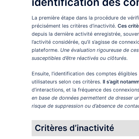
identification des co
La première étape dans la procédure de vérifi
précisément les critères d’inactivité.
Ces critè
depuis la dernière activité enregistrée, souv
l’activité considérée, qu’il s’agisse de connex
plateforme.
Une évaluation rigoureuse de ces
susceptibles d’être réactivés ou clôturés
.
Ensuite, l’identification des comptes éligibles
utilisateurs selon ces critères.
Il s’agit notamm
d’interactions, et la fréquence des connexion
en base de données permettent de dresser une 
risque de suppression ou d’absence de contact
Critères d’inactivité