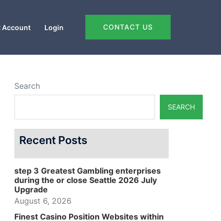
CONTACT US
 Account
Login
Search
SEARCH
Recent Posts
step 3 Greatest Gambling enterprises
during the or close Seattle 2026 July
Upgrade
August 6, 2026
Finest Casino Position Websites within