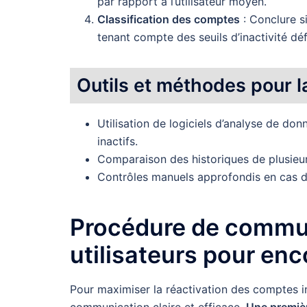
par rapport à l’utilisateur moyen.
Classification des comptes
: Conclure s
tenant compte des seuils d’inactivité déf
Outils et méthodes pour la
Utilisation de logiciels d’analyse de d
inactifs.
Comparaison des historiques de plusieu
Contrôles manuels approfondis en cas de
Procédure de commun
utilisateurs pour enc
Pour maximiser la réactivation des comptes in