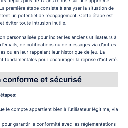
tifs depuis plus de 17 ans repose sur une approche
La première étape consiste à analyser la situation de
ntent un potentiel de réengagement. Cette étape est
t éviter toute intrusion inutile.
n personnalisée pour inciter les anciens utilisateurs à
d’emails, de notifications ou de messages via d’autres
es ou en leur rappelant leur historique de jeu. La
nt fondamentales pour encourager la reprise d’activité.
n conforme et sécurisé
 étapes:
e le compte appartient bien à l’utilisateur légitime, via
 pour garantir la conformité avec les réglementations