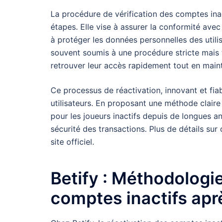
La procédure de vérification des comptes inac
étapes. Elle vise à assurer la conformité avec
à protéger les données personnelles des utilis
souvent soumis à une procédure stricte mais 
retrouver leur accès rapidement tout en maint
Ce processus de réactivation, innovant et fia
utilisateurs. En proposant une méthode claire et
pour les joueurs inactifs depuis de longues an
sécurité des transactions. Plus de détails sur
site officiel.
Betify : Méthodologie
comptes inactifs apr