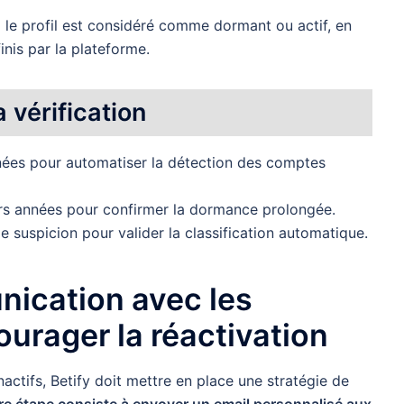
i le profil est considéré comme dormant ou actif, en
inis par la plateforme.
 vérification
onnées pour automatiser la détection des comptes
rs années pour confirmer la dormance prolongée.
 suspicion pour valider la classification automatique.
ication avec les
ourager la réactivation
actifs, Betify doit mettre en place une stratégie de