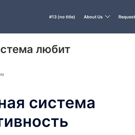
#13 (no title)
About Us
Request
истема любит
ON
ная система
тивность