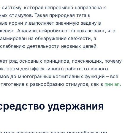
 систему, которая непрерывно направлена к
ых стимулов. Такая природная тяга к
ые корни и выполняет значимую задачу в
ению. Анализы нейробиологов показывают, что
раммирован на обнаружение свежести, а
ослаблению деятельности нервных цепей.
ляет ряд основных принципов, поясняющих, почему
актором для эффективного работы головного
мов до многогранных когнитивных функций – все
тяготение к разнообразию стимулов, как в
пин ап
.
 средство удержания
то мозг распределяет среди многообразными