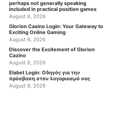
perhaps not generally speaking
included in practical position games
August 8, 2026
Glorion Casino Login: Your Gateway to
Exciting Online Gaming
August 8, 2026
Discover the Excitement of Glorion
Cazino
August 8, 2026
Elabet Login: Οδηγός για την
πρόσβαση στον λογαριασμό σας
August 8, 2026