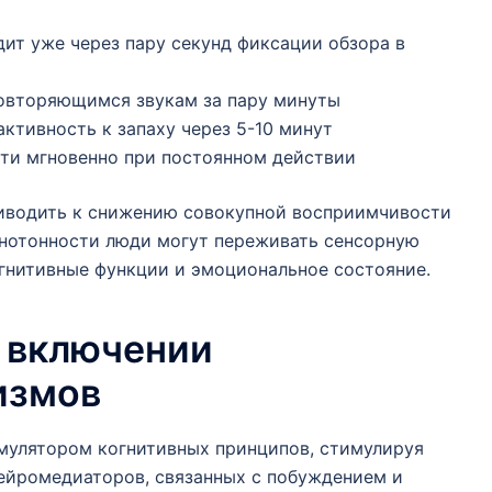
ит уже через пару секунд фиксации обзора в
повторяющимся звукам за пару минуты
ктивность к запаху через 5-10 минут
ти мгновенно при постоянном действии
иводить к снижению совокупной восприимчивости
нотонности люди могут переживать сенсорную
когнитивные функции и эмоциональное состояние.
в включении
измов
мулятором когнитивных принципов, стимулируя
ейромедиаторов, связанных с побуждением и