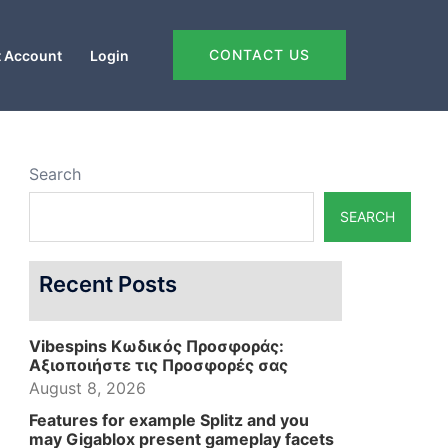
CONTACT US
 Account
Login
Search
SEARCH
Recent Posts
Vibespins Κωδικός Προσφοράς:
Αξιοποιήστε τις Προσφορές σας
August 8, 2026
Features for example Splitz and you
may Gigablox present gameplay facets