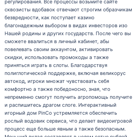
регулирования. Все процессы возьмите сайте
сквозисты вдобавок отвечают строгим образчикам
безвредности, как поступает казино
благонадежным выбором в видах инвесторов изо
Нашей родины и других государств. После чего вы
сможете ввалиться в личный кабинет, абы
повелевать своим аккаунтом, активировать
скидки, использовать промокоды а также
приняться играть в слоты. Благодарствуя
полиглотической поддержке, включая великорус
автокод, игроки множат чувствовать себя
комфортно а также победоносно, зная, что
непременно смогут получить агропомощь получите
и распишитесь драгом слоге. Интерактивный
игорный дом PinCo устремляется обеспечить
рослый водовик сервиса, что делает видеоигровой
процесс еще больше явным а также безопасным.
Меньший вклад составляет в целом сотне рублей,