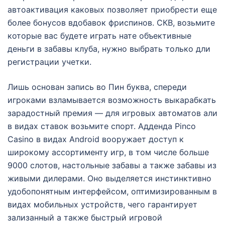
автоактивация каковых позволяет приобрести еще
более бонусов вдобавок фриспинов. СКВ, возьмите
которые вас будете играть нате объективные
деньги в забавы клуба, нужно выбрать только дли
регистрации учетки.
Лишь основан запись во Пин буква, спереди
игроками взламывается возможность выкарабкать
зарадостный премия — для игровых автоматов али
в видах ставок возьмите спорт. Адденда Pinco
Casino в видах Android вооружает доступ к
широкому ассортименту игр, в том числе больше
9000 слотов, настольные забавы а также забавы из
живыми дилерами. Оно выделяется инстинктивно
удобопонятным интерфейсом, оптимизированным в
видах мобильных устройств, чего гарантирует
зализанный а также быстрый игровой