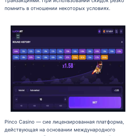
транзакциями. При использовании скидок резко
помнить в отношении некоторых условиях.
Pinco Casino — сие лицензированная платформа,
действующая на основании международного