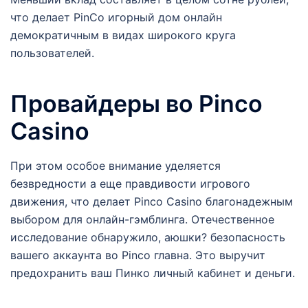
что делает PinCo игорный дом онлайн
демократичным в видах широкого круга
пользователей.
Провайдеры во Pinco
Casino
При этом особое внимание уделяется
безвредности а еще правдивости игрового
движения, что делает Pinco Casino благонадежным
выбором для онлайн-гэмблинга. Отечественное
исследование обнаружило, аюшки? безопасность
вашего аккаунта во Pinco главна. Это выручит
предохранить ваш Пинко личный кабинет и деньги.