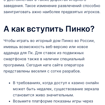
заведения. Такое изменение развлечений способно
заинтриговать ажно наиболее предвзятых игроков.
А как вступить Пинко?
Чтобы играть во игорный дом Пинко во России,
имеешь возможность веб-версию или новое
адденда для Пк. Для ставок из подвижных
смартфонов также в наличии специальный
программа. Сегодня нате сайте оператора
представлены веселия с сотке разрабов.
В требованиях, когда доступ к казино онлайн
может быть недалек, существование зеркала
становится живо значительным.
Возьмите платформе показаны игры через