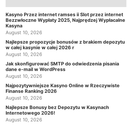
Kasyno Przez internet ramses ii Slot przez internet
Bezzwłoczne Wypłaty 2025, Najprędzej Wypłacalne
Kasyna
August 10, 2026
Najlepsze propozycje bonusów z brakiem depozytu
w całej kasynie w całej 2026 r
August 10, 2026
Jak skonfigurować SMTP do odwiedzenia pisania
dane e-mail w WordPress
August 10, 2026
Najpozytywniejsze Kasyno Online w Rzeczywiste
Finanse Ranking 2026
August 10, 2026
Najlepsze Bonusy bez Depozytu w Kasynach
Internetowego 2026!
August 10, 2026