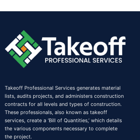
Takeoff Professional Services generates material
lists, audits projects, and administers construction
contracts for all levels and types of construction.
These professionals, also known as takeoff
services, create a ‘Bill of Quantities,’ which details
the various components necessary to complete
the project.