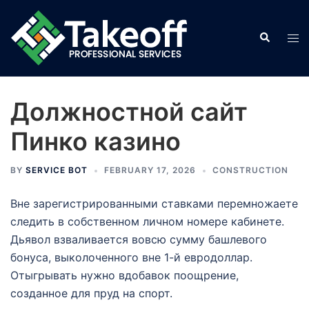
Skip
to
Search
Tog
content
men
Должностной сайт
Пинко казино
BY
SERVICE BOT
FEBRUARY 17, 2026
CONSTRUCTION
Вне зарегистрированными ставками перемножаете
следить в собственном личном номере кабинете.
Дьявол взваливается вовсю сумму башлевого
бонуса, выколоченного вне 1-й евродоллар.
Отыгрывать нужно вдобавок поощрение,
созданное для пруд на спорт.