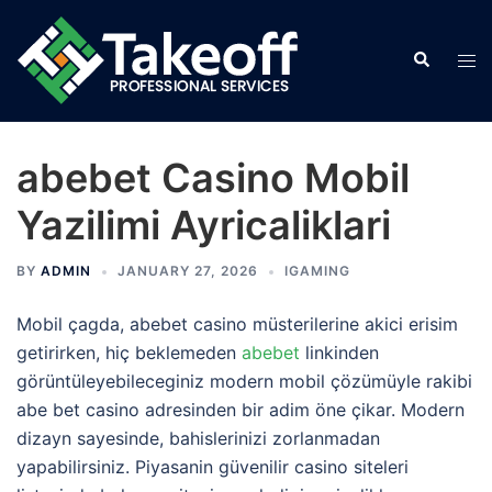
Skip
to
Search
Tog
content
men
abebet Casino Mobil
Yazilimi Ayricaliklari
BY
ADMIN
JANUARY 27, 2026
IGAMING
Mobil çagda, abebet casino müsterilerine akici erisim
getirirken, hiç beklemeden
abebet
linkinden
görüntüleyebileceginiz modern mobil çözümüyle rakibi
abe bet casino adresinden bir adim öne çikar. Modern
dizayn sayesinde, bahislerinizi zorlanmadan
yapabilirsiniz. Piyasanin güvenilir casino siteleri