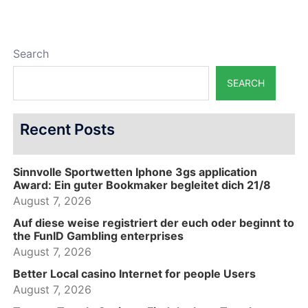
Search
SEARCH
Recent Posts
Sinnvolle Sportwetten Iphone 3gs application
Award: Ein guter Bookmaker begleitet dich 21/8
August 7, 2026
Auf diese weise registriert der euch oder beginnt to
the FunID Gambling enterprises
August 7, 2026
Better Local casino Internet for people Users
August 7, 2026