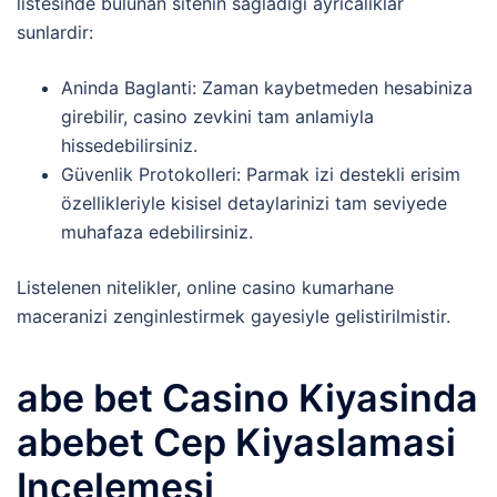
listesinde bulunan sitenin sagladigi ayricaliklar
sunlardir:
Aninda Baglanti: Zaman kaybetmeden hesabiniza
girebilir, casino zevkini tam anlamiyla
hissedebilirsiniz.
Güvenlik Protokolleri: Parmak izi destekli erisim
özellikleriyle kisisel detaylarinizi tam seviyede
muhafaza edebilirsiniz.
Listelenen nitelikler, online casino kumarhane
maceranizi zenginlestirmek gayesiyle gelistirilmistir.
abe bet Casino Kiyasinda
abebet Cep Kiyaslamasi
Incelemesi