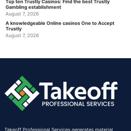
Top ten Trustly Casinos: Find the best Trustly
Gambling establishment
August 7, 2026
A knowledgeable Online casinos One to Accept
Trustly
August 7, 2026
Takeoff Professional Services generates material