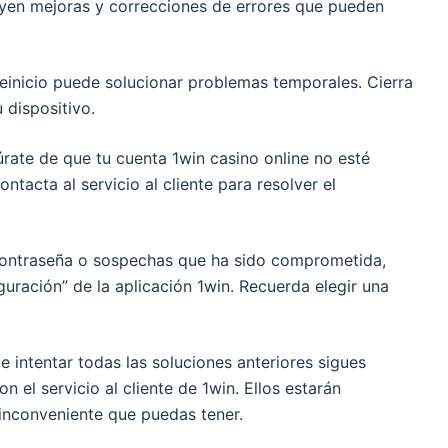
uyen mejoras y correcciones de errores que pueden
 reinicio puede solucionar problemas temporales. Cierra
 dispositivo.
gúrate de que tu cuenta 1win casino online no esté
ntacta al servicio al cliente para resolver el
 contraseña o sospechas que ha sido comprometida,
uración” de la aplicación 1win. Recuerda elegir una
de intentar todas las soluciones anteriores sigues
 el servicio al cliente de 1win. Ellos estarán
inconveniente que puedas tener.