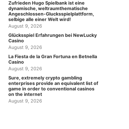
Zufrieden Hugo Spielbank ist eine
dynamische, weltraumthematische
Angeschlossen-Glucksspielplattform,
selbige alle einer Welt wird!
August 9, 2026
Glücksspiel Erfahrungen bei NewLucky
Casino
August 9, 2026
La Fiesta de la Gran Fortuna en Betnella
Casino
August 9, 2026
Sure, extremely crypto gambling
enterprises provide an equivalent list of
game in order to conventional casinos
on the internet
August 9, 2026