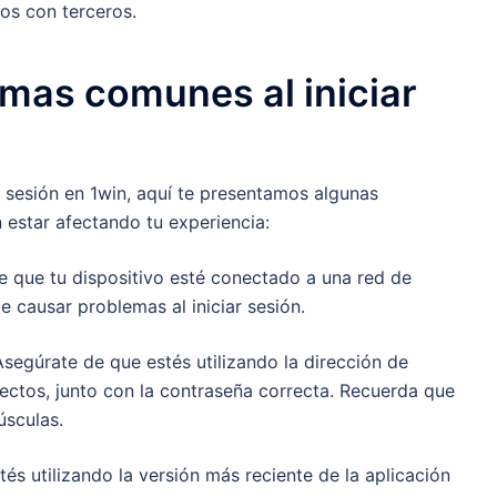
os con terceros.
mas comunes al iniciar
r sesión en 1win, aquí te presentamos algunas
estar afectando tu experiencia:
 de que tu dispositivo esté conectado a una red de
e causar problemas al iniciar sesión.
segúrate de que estés utilizando la dirección de
ectos, junto con la contraseña correcta. Recuerda que
úsculas.
és utilizando la versión más reciente de la aplicación