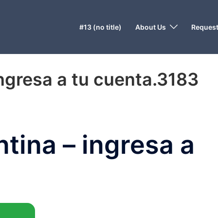
#13 (no title)
About Us
Request
ngresa a tu cuenta.3183
tina – ingresa a