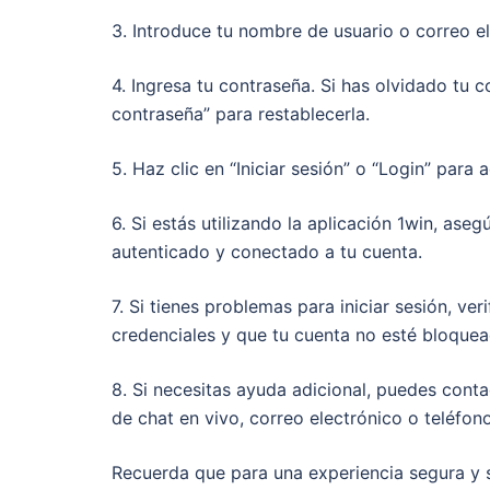
3. Introduce tu nombre de usuario o correo e
4. Ingresa tu contraseña. Si has olvidado tu c
contraseña” para restablecerla.
5. Haz clic en “Iniciar sesión” o “Login” para 
6. Si estás utilizando la aplicación 1win, ase
autenticado y conectado a tu cuenta.
7. Si tienes problemas para iniciar sesión, v
credenciales y que tu cuenta no esté bloquea
8. Si necesitas ayuda adicional, puedes contac
de chat en vivo, correo electrónico o teléfono
Recuerda que para una experiencia segura y 