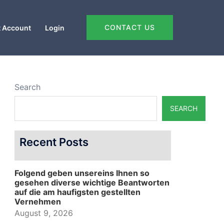
CONTACT US
 Account
Login
Search
SEARCH
Recent Posts
Folgend geben unsereins Ihnen so
gesehen diverse wichtige Beantworten
auf die am haufigsten gestellten
Vernehmen
August 9, 2026