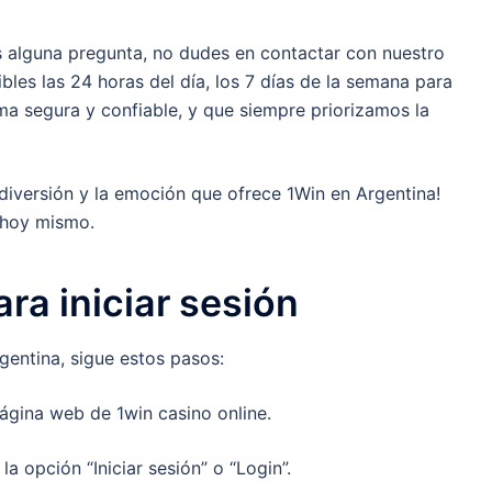
es alguna pregunta, no dudes en contactar con nuestro
bles las 24 horas del día, los 7 días de la semana para
a segura y confiable, y que siempre priorizamos la
 diversión y la emoción que ofrece 1Win en Argentina!
r hoy mismo.
ra iniciar sesión
rgentina, sigue estos pasos:
página web de 1win casino online.
 la opción “Iniciar sesión” o “Login”.