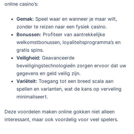
online casino’s:
Gemak:
Speel waar en wanneer je maar wilt,
zonder te reizen naar een fysiek casino.
Bonussen:
Profiteer van aantrekkelijke
welkomstbonussen, loyaliteitsprogramma’s en
gratis spins.
Veiligheid:
Geavanceerde
beveiligingstechnologieën zorgen ervoor dat uw
gegevens en geld veilig zijn.
Variëteit:
Toegang tot een breed scala aan
spellen en varianten, wat de kans op verveling
minimaliseert.
Deze voordelen maken online gokken niet alleen
interessant, maar ook voordelig voor veel spelers.