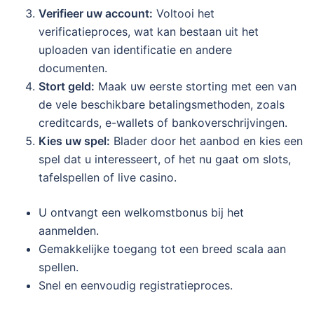
Verifieer uw account:
Voltooi het
verificatieproces, wat kan bestaan uit het
uploaden van identificatie en andere
documenten.
Stort geld:
Maak uw eerste storting met een van
de vele beschikbare betalingsmethoden, zoals
creditcards, e-wallets of bankoverschrijvingen.
Kies uw spel:
Blader door het aanbod en kies een
spel dat u interesseert, of het nu gaat om slots,
tafelspellen of live casino.
U ontvangt een welkomstbonus bij het
aanmelden.
Gemakkelijke toegang tot een breed scala aan
spellen.
Snel en eenvoudig registratieproces.