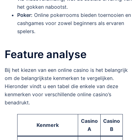
het gokken nabootst.
Poker:
Online pokerrooms bieden toernooien en
cashgames voor zowel beginners als ervaren
spelers.
Feature analyse
Bij het kiezen van een online casino is het belangrijk
om de belangrijkste kenmerken te vergelijken.
Hieronder vindt u een tabel die enkele van deze
kenmerken voor verschillende online casino’s
benadrukt.
Casino
Casino
Casin
Kenmerk
A
B
C