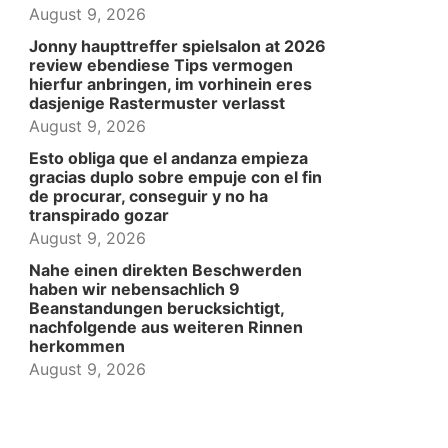
August 9, 2026
Jonny haupttreffer spielsalon at 2026
review ebendiese Tips vermogen
hierfur anbringen, im vorhinein eres
dasjenige Rastermuster verlasst
August 9, 2026
Esto obliga que el andanza empieza
gracias duplo sobre empuje con el fin
de procurar, conseguir y no ha
transpirado gozar
August 9, 2026
Nahe einen direkten Beschwerden
haben wir nebensachlich 9
Beanstandungen berucksichtigt,
nachfolgende aus weiteren Rinnen
herkommen
August 9, 2026