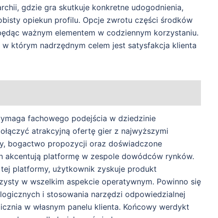
archii, gdzie gra skutkuje konkretne udogodnienia,
sobisty opiekun profilu. Opcje zwrotu części środków
, będąc ważnym elementem w codziennym korzystaniu.
w którym nadrzędnym celem jest satysfakcja klienta
ymaga fachowego podejścia w dziedzinie
łączyć atrakcyjną ofertę gier z najwyższymi
ry, bogactwo propozycji oraz doświadczone
ych akcentują platformę w zespole dowódców rynków.
tej platformy, użytkownik zyskuje produkt
rzysty w wszelkim aspekcie operatywnym. Powinno się
logicznych i stosowania narzędzi odpowiedzialnej
blicznia w własnym panelu klienta. Końcowy werdykt