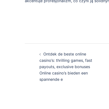
akcentuje profesjonalizm, co czyni ją soli
Post
Ontdek de beste online
navigation
casino’s: thrilling games, fast
payouts, exclusive bonuses
Online casino’s bieden een
spannende e