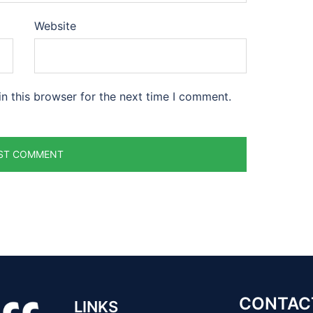
Website
n this browser for the next time I comment.
CONTAC
LINKS