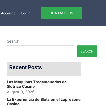
CONTACT US
 Account
Login
Search
SEARCH
Recent Posts
Las Máquinas Tragamonedas de
Slotrize Casino
August 9, 2026
La Experiencia de Slots en el Leprezone
Casino