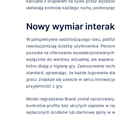
karciane z krupierem na żywo przez wyszkol
ułatwiają kontrolę każdego ruchu, podnoszą
Nowy wymiar interakc
W perspektywie nadchodzącego roku, platfo
rewolucjonizują ścieżkę użytkownika. Persona
pozwala na oferowanie wyselekcjonowanych 
wyłącznie do warstwy wizualnej, ale wspier
które dbają o higienę gry. Zastosowanie tech
standard, sprawiając, że każde logowanie sta
gracz znajduje się zawsze w sercu innowacyj
przyjemność z gry.
Model nagradzania Brand został opracowany
konkretne profity bez ukrytych zapisów w re
wpłaconych środków lub darmowe spiny w wy