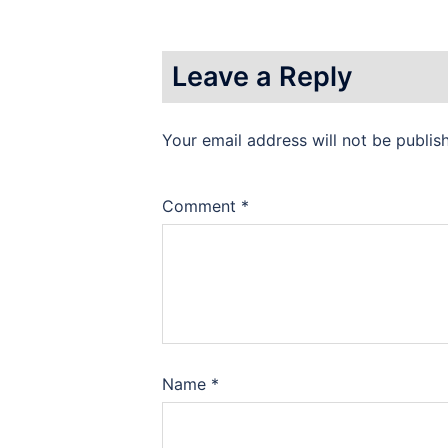
Leave a Reply
Your email address will not be publis
Comment
*
Name
*