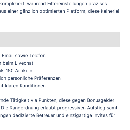
ompliziert, während Filtereinstellungen präzises
us einer gänzlich optimierten Platform, diese keinerlei
l
, Email sowie Telefon
n beim Livechat
ls 150 Artikeln
ich persönliche Präferenzen
t klaren Konditionen
nde Tätigkeit via Punkten, diese gegen Bonusgelder
 Die Rangordnung erlaubt progressiven Aufstieg samt
en dedizierte Betreuer und einzigartige Invites für