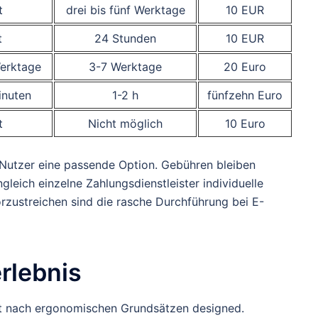
t
drei bis fünf Werktage
10 EUR
t
24 Stunden
10 EUR
Werktage
3-7 Werktage
20 Euro
inuten
1-2 h
fünfzehn Euro
t
Nicht möglich
10 Euro
n Nutzer eine passende Option. Gebühren bleiben
gleich einzelne Zahlungsdienstleister individuelle
orzustreichen sind die rasche Durchführung bei E-
rlebnis
st nach ergonomischen Grundsätzen designed.