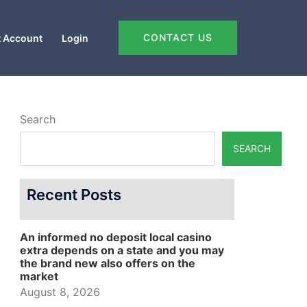
CONTACT US
 Account
Login
Search
SEARCH
Recent Posts
An informed no deposit local casino
extra depends on a state and you may
the brand new also offers on the
market
August 8, 2026