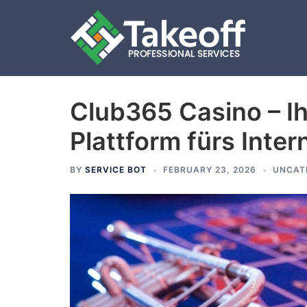
Club365 Casino – I
Skip
to
Plattform fürs Inter
content
BY
SERVICE BOT
FEBRUARY 23, 2026
UNCAT