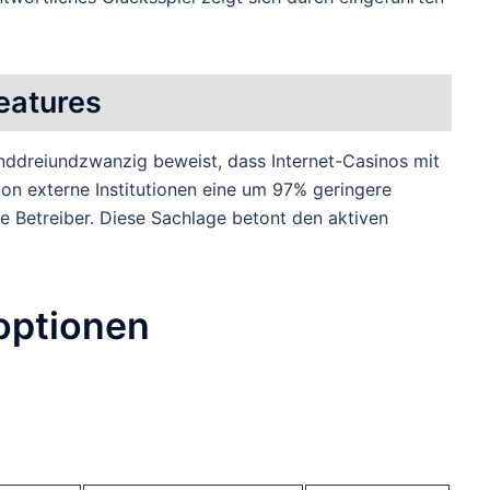
Features
ddreiundzwanzig beweist, dass Internet-Casinos mit
von externe Institutionen eine um 97% geringere
 Betreiber. Diese Sachlage betont den aktiven
optionen