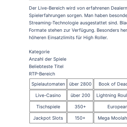
Der Live-Bereich wird von erfahrenen Dealern
Spielerfahrungen sorgen. Man haben besonder
Streaming-Technologie ausgestattet sind. Bl
Formate stehen zur Verfügung. Besonders her
höheren Einsatzlimits für High Roller.
Kategorie
Anzahl der Spiele
Beliebteste Titel
RTP-Bereich
Spielautomaten
über 2800
Book of Dead
Live-Casino
über 200
Lightning Roul
Tischspiele
350+
European
Jackpot Slots
150+
Mega Moolah, 