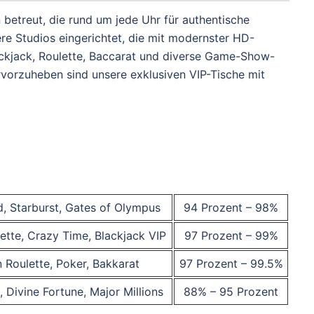
 betreut, die rund um jede Uhr für authentische
e Studios eingerichtet, die mit modernster HD-
ackjack, Roulette, Baccarat und diverse Game-Show-
vorzuheben sind unsere exklusiven VIP-Tische mit
, Starburst, Gates of Olympus
94 Prozent – 98%
ette, Crazy Time, Blackjack VIP
97 Prozent – 99%
 Roulette, Poker, Bakkarat
97 Prozent – 99.5%
Divine Fortune, Major Millions
88% – 95 Prozent