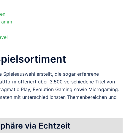
nen
gramm
evel
pielsortiment
 Spieleauswahl erstellt, die sogar erfahrene
attform offeriert über 3.500 verschiedene Titel von
ragmatic Play, Evolution Gaming sowie Microgaming.
omaten mit unterschiedlichsten Themenbereichen und
phäre via Echtzeit