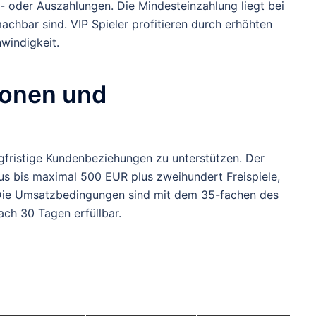
n- oder Auszahlungen. Die Mindesteinzahlung liegt bei
chbar sind. VIP Spieler profitieren durch erhöhten
windigkeit.
ionen und
fristige Kundenbeziehungen zu unterstützen. Der
 bis maximal 500 EUR plus zweihundert Freispiele,
n. Die Umsatzbedingungen sind mit dem 35-fachen des
ach 30 Tagen erfüllbar.