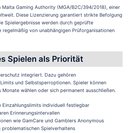
on Malta Gaming Authority (MGA/B2C/394/2018), einer
weit. Diese Lizenzierung garantiert strikte Befolgung
le Spielergebnisse werden durch geprüfte
e regelmäßig von unabhängigen Prüforganisationen
Spielen als Priorität
rschutz integriert. Dazu gehören
Limits und Selbstsperroptionen. Spieler können
s Monate wählen oder sich permanent ausschließen.
Einzahlungslimits individuell festlegbar
aren Erinnerungsintervallen
ationen wie GamCare und Gamblers Anonymous
g problematischen Spielverhaltens