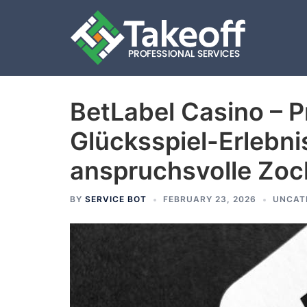
BetLabel Casino – P
Skip
to
Glücksspiel-Erlebn
content
anspruchsvolle Zoc
BY
SERVICE BOT
FEBRUARY 23, 2026
UNCAT