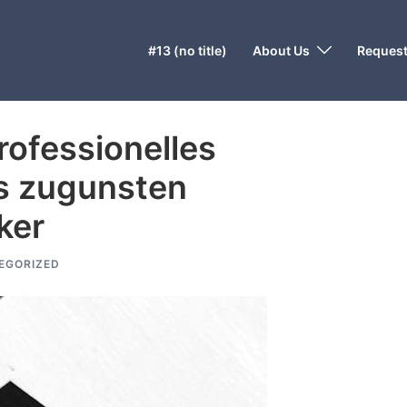
#13 (no title)
About Us
Request
rofessionelles
is zugunsten
ker
EGORIZED