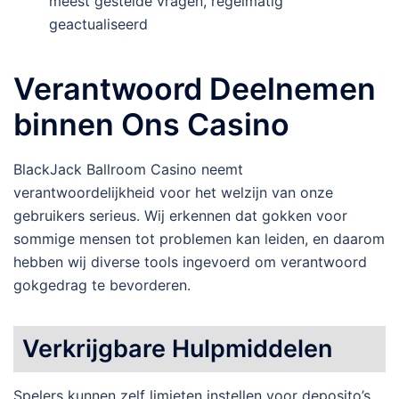
meest gestelde vragen, regelmatig
geactualiseerd
Verantwoord Deelnemen
binnen Ons Casino
BlackJack Ballroom Casino neemt
verantwoordelijkheid voor het welzijn van onze
gebruikers serieus. Wij erkennen dat gokken voor
sommige mensen tot problemen kan leiden, en daarom
hebben wij diverse tools ingevoerd om verantwoord
gokgedrag te bevorderen.
Verkrijgbare Hulpmiddelen
Spelers kunnen zelf limieten instellen voor deposito’s,