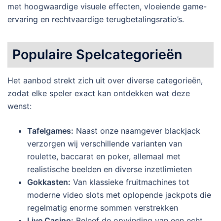
met hoogwaardige visuele effecten, vloeiende game-
ervaring en rechtvaardige terugbetalingsratio’s.
Populaire Spelcategorieën
Het aanbod strekt zich uit over diverse categorieën,
zodat elke speler exact kan ontdekken wat deze
wenst:
Tafelgames:
Naast onze naamgever blackjack
verzorgen wij verschillende varianten van
roulette, baccarat en poker, allemaal met
realistische beelden en diverse inzetlimieten
Gokkasten:
Van klassieke fruitmachines tot
moderne video slots met oplopende jackpots die
regelmatig enorme sommen verstrekken
Live Casino:
Beleef de opwinding van een echt