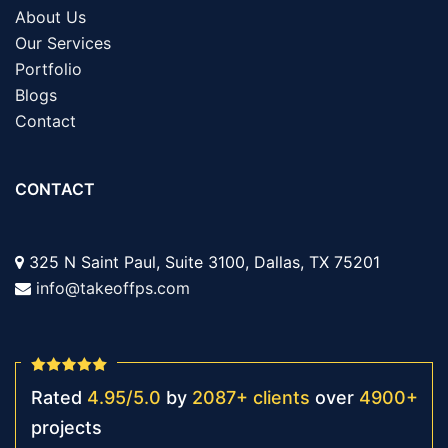
About Us
Our Services
Portfolio
Blogs
Contact
CONTACT
325 N Saint Paul, Suite 3100, Dallas, TX 75201
info@takeoffps.com
Rated
4.95
/
5.0
by
2087
+
clients
over
4900
+
projects