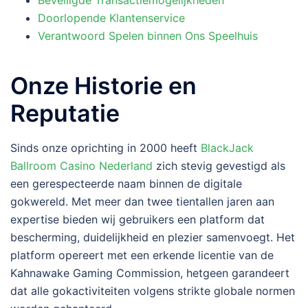
Doorlopende Klantenservice
Verantwoord Spelen binnen Ons Speelhuis
Onze Historie en
Reputatie
Sinds onze oprichting in 2000 heeft
BlackJack
Ballroom Casino Nederland
zich stevig gevestigd als
een gerespecteerde naam binnen de digitale
gokwereld. Met meer dan twee tientallen jaren aan
expertise bieden wij gebruikers een platform dat
bescherming, duidelijkheid en plezier samenvoegt. Het
platform opereert met een erkende licentie van de
Kahnawake Gaming Commission, hetgeen garandeert
dat alle gokactiviteiten volgens strikte globale normen