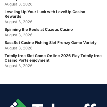
August 8, 2026
Leveling Up Your Luck with LevelUp Casino
Rewards
August 8, 2026
Spinning the Reels at Cazeus Casino
August 8, 2026
BassBet Casino Fishing Slot Frenzy Game Variety
August 8, 2026
Totally free Slot Game On line 2026 Play Totally free
Casino Ports enjoyment
August 8, 2026