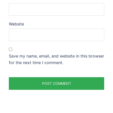
Website
Save my name, email, and website in this browser
for the next time I comment.