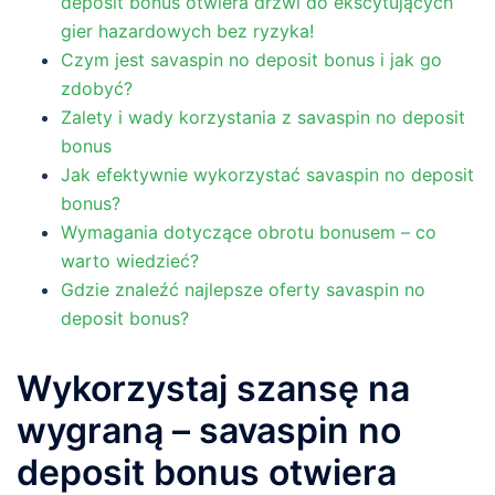
deposit bonus otwiera drzwi do ekscytujących
gier hazardowych bez ryzyka!
Czym jest savaspin no deposit bonus i jak go
zdobyć?
Zalety i wady korzystania z savaspin no deposit
bonus
Jak efektywnie wykorzystać savaspin no deposit
bonus?
Wymagania dotyczące obrotu bonusem – co
warto wiedzieć?
Gdzie znaleźć najlepsze oferty savaspin no
deposit bonus?
Wykorzystaj szansę na
wygraną – savaspin no
deposit bonus otwiera