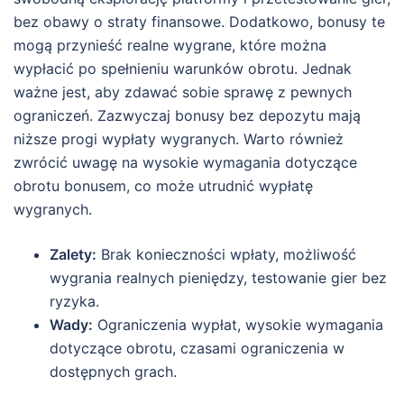
bez obawy o straty finansowe. Dodatkowo, bonusy te
mogą przynieść realne wygrane, które można
wypłacić po spełnieniu warunków obrotu. Jednak
ważne jest, aby zdawać sobie sprawę z pewnych
ograniczeń. Zazwyczaj bonusy bez depozytu mają
niższe progi wypłaty wygranych. Warto również
zwrócić uwagę na wysokie wymagania dotyczące
obrotu bonusem, co może utrudnić wypłatę
wygranych.
Zalety:
Brak konieczności wpłaty, możliwość
wygrania realnych pieniędzy, testowanie gier bez
ryzyka.
Wady:
Ograniczenia wypłat, wysokie wymagania
dotyczące obrotu, czasami ograniczenia w
dostępnych grach.