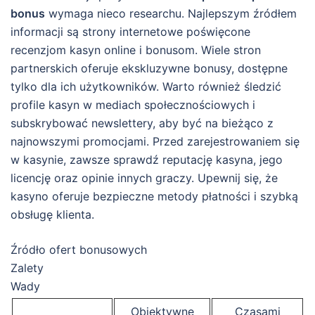
bonus
wymaga nieco researchu. Najlepszym źródłem
informacji są strony internetowe poświęcone
recenzjom kasyn online i bonusom. Wiele stron
partnerskich oferuje ekskluzywne bonusy, dostępne
tylko dla ich użytkowników. Warto również śledzić
profile kasyn w mediach społecznościowych i
subskrybować newslettery, aby być na bieżąco z
najnowszymi promocjami. Przed zarejestrowaniem się
w kasynie, zawsze sprawdź reputację kasyna, jego
licencję oraz opinie innych graczy. Upewnij się, że
kasyno oferuje bezpieczne metody płatności i szybką
obsługę klienta.
Źródło ofert bonusowych
Zalety
Wady
Obiektywne
Czasami