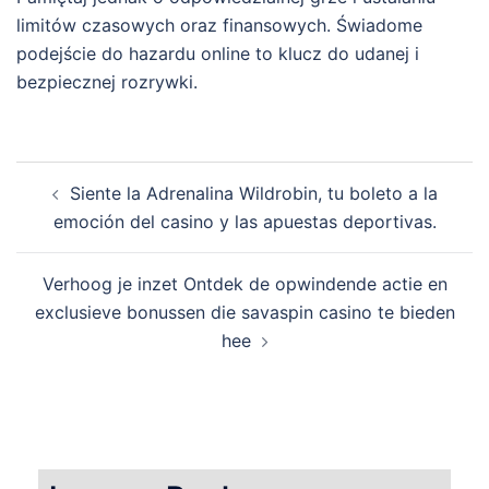
limitów czasowych oraz finansowych. Świadome
podejście do hazardu online to klucz do udanej i
bezpiecznej rozrywki.
Post
Siente la Adrenalina Wildrobin, tu boleto a la
navigation
emoción del casino y las apuestas deportivas.
Verhoog je inzet Ontdek de opwindende actie en
exclusieve bonussen die savaspin casino te bieden
hee