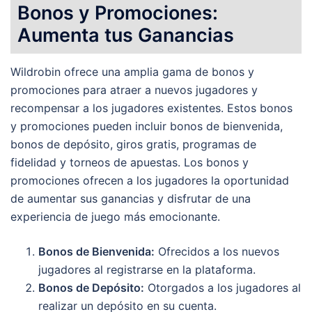
Bonos y Promociones:
Aumenta tus Ganancias
Wildrobin ofrece una amplia gama de bonos y
promociones para atraer a nuevos jugadores y
recompensar a los jugadores existentes. Estos bonos
y promociones pueden incluir bonos de bienvenida,
bonos de depósito, giros gratis, programas de
fidelidad y torneos de apuestas. Los bonos y
promociones ofrecen a los jugadores la oportunidad
de aumentar sus ganancias y disfrutar de una
experiencia de juego más emocionante.
Bonos de Bienvenida:
Ofrecidos a los nuevos
jugadores al registrarse en la plataforma.
Bonos de Depósito:
Otorgados a los jugadores al
realizar un depósito en su cuenta.