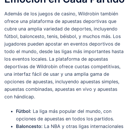
Además de los juegos de casino, Wildrobin también
ofrece una plataforma de apuestas deportivas que
cubre una amplia variedad de deportes, incluyendo
fútbol, baloncesto, tenis, béisbol, y muchos más. Los
jugadores pueden apostar en eventos deportivos de
todo el mundo, desde las ligas más importantes hasta
los eventos locales. La plataforma de apuestas
deportivas de Wildrobin ofrece cuotas competitivas,
una interfaz fácil de usar y una amplia gama de
opciones de apuestas, incluyendo apuestas simples,
apuestas combinadas, apuestas en vivo y apuestas
con hándicap.
Fútbol:
La liga más popular del mundo, con
opciones de apuestas en todos los partidos.
Baloncesto:
La NBA y otras ligas internacionales