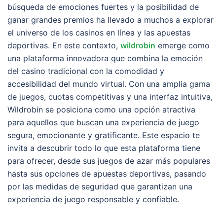
búsqueda de emociones fuertes y la posibilidad de
ganar grandes premios ha llevado a muchos a explorar
el universo de los casinos en línea y las apuestas
deportivas. En este contexto,
wildrobin
emerge como
una plataforma innovadora que combina la emoción
del casino tradicional con la comodidad y
accesibilidad del mundo virtual. Con una amplia gama
de juegos, cuotas competitivas y una interfaz intuitiva,
Wildrobin se posiciona como una opción atractiva
para aquellos que buscan una experiencia de juego
segura, emocionante y gratificante. Este espacio te
invita a descubrir todo lo que esta plataforma tiene
para ofrecer, desde sus juegos de azar más populares
hasta sus opciones de apuestas deportivas, pasando
por las medidas de seguridad que garantizan una
experiencia de juego responsable y confiable.