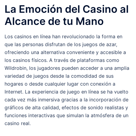
La Emoción del Casino al
Alcance de tu Mano
Los casinos en línea han revolucionado la forma en
que las personas disfrutan de los juegos de azar,
ofreciendo una alternativa conveniente y accesible a
los casinos físicos. A través de plataformas como
Wildrobin, los jugadores pueden acceder a una amplia
variedad de juegos desde la comodidad de sus
hogares o desde cualquier lugar con conexión a
Internet. La experiencia de juego en línea se ha vuelto
cada vez más inmersiva gracias a la incorporación de
gráficos de alta calidad, efectos de sonido realistas y
funciones interactivas que simulan la atmósfera de un
casino real.