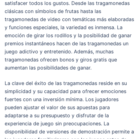
satisfacer todos los gustos. Desde las tragamonedas
clásicas con símbolos de frutas hasta las
tragamonedas de video con temáticas más elaboradas
y funciones especiales, la variedad es inmensa. La
emoción de girar los rodillos y la posibilidad de ganar
premios instantáneos hacen de las tragamonedas un
juego adictivo y entretenido. Además, muchas
tragamonedas ofrecen bonos y giros gratis que
aumentan las posibilidades de ganar.
La clave del éxito de las tragamonedas reside en su
simplicidad y su capacidad para ofrecer emociones
fuertes con una inversión mínima. Los jugadores
pueden ajustar el valor de sus apuestas para
adaptarse a su presupuesto y disfrutar de la
experiencia de juego sin preocupaciones. La
disponibilidad de versiones de demostración permite a