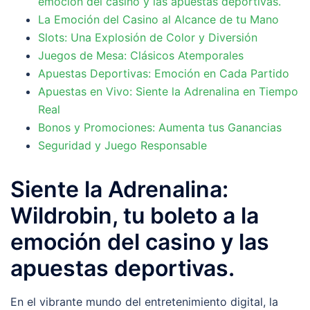
emoción del casino y las apuestas deportivas.
La Emoción del Casino al Alcance de tu Mano
Slots: Una Explosión de Color y Diversión
Juegos de Mesa: Clásicos Atemporales
Apuestas Deportivas: Emoción en Cada Partido
Apuestas en Vivo: Siente la Adrenalina en Tiempo
Real
Bonos y Promociones: Aumenta tus Ganancias
Seguridad y Juego Responsable
Siente la Adrenalina:
Wildrobin, tu boleto a la
emoción del casino y las
apuestas deportivas.
En el vibrante mundo del entretenimiento digital, la