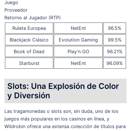
Juego
Proveedor
Retorno al Jugador (RTP)
Ruleta Europea
NetEnt
96.5%
Blackjack Clásico
Evolution Gaming
99.5%
Book of Dead
Play’n GO
96.21%
Starburst
NetEnt
96.09%
Slots: Una Explosión de Color
y Diversión
Las tragamonedas o slots son, sin duda, uno de los
juegos más populares en los casinos en línea, y
Wildrobin ofrece una extensa colección de títulos para