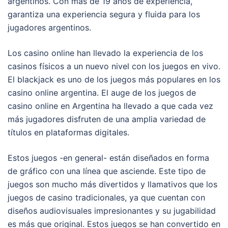
argentinos. Con más de 19 años de experiencia,
garantiza una experiencia segura y fluida para los
jugadores argentinos.
Los casino online han llevado la experiencia de los
casinos físicos a un nuevo nivel con los juegos en vivo.
El blackjack es uno de los juegos más populares en los
casino online argentina. El auge de los juegos de
casino online en Argentina ha llevado a que cada vez
más jugadores disfruten de una amplia variedad de
títulos en plataformas digitales.
Estos juegos -en general- están diseñados en forma
de gráfico con una línea que asciende. Este tipo de
juegos son mucho más divertidos y llamativos que los
juegos de casino tradicionales, ya que cuentan con
diseños audiovisuales impresionantes y su jugabilidad
es más que original. Estos juegos se han convertido en