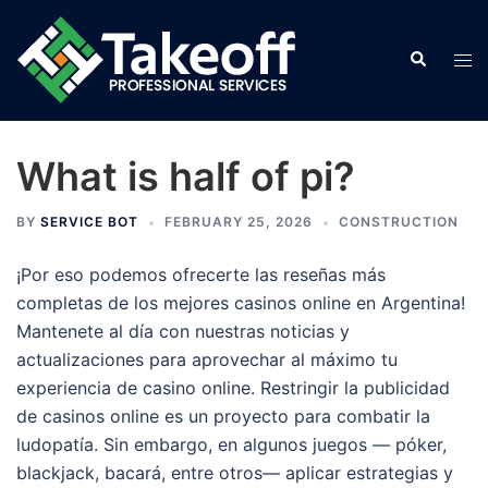
Skip
to
Search
Tog
content
men
What is half of pi?
BY
SERVICE BOT
FEBRUARY 25, 2026
CONSTRUCTION
¡Por eso podemos ofrecerte las reseñas más
completas de los mejores casinos online en Argentina!
Mantenete al día con nuestras noticias y
actualizaciones para aprovechar al máximo tu
experiencia de casino online. Restringir la publicidad
de casinos online es un proyecto para combatir la
ludopatía. Sin embargo, en algunos juegos — póker,
blackjack, bacará, entre otros— aplicar estrategias y