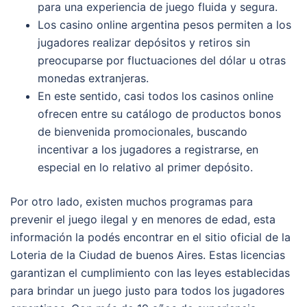
para una experiencia de juego fluida y segura.
Los casino online argentina pesos permiten a los
jugadores realizar depósitos y retiros sin
preocuparse por fluctuaciones del dólar u otras
monedas extranjeras.
En este sentido, casi todos los casinos online
ofrecen entre su catálogo de productos bonos
de bienvenida promocionales, buscando
incentivar a los jugadores a registrarse, en
especial en lo relativo al primer depósito.
Por otro lado, existen muchos programas para
prevenir el juego ilegal y en menores de edad, esta
información la podés encontrar en el sitio oficial de la
Loteria de la Ciudad de buenos Aires. Estas licencias
garantizan el cumplimiento con las leyes establecidas
para brindar un juego justo para todos los jugadores