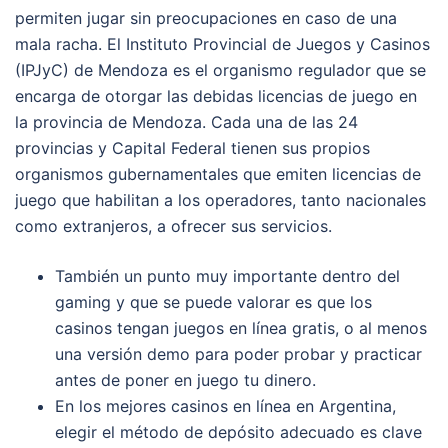
permiten jugar sin preocupaciones en caso de una
mala racha. El Instituto Provincial de Juegos y Casinos
(IPJyC) de Mendoza es el organismo regulador que se
encarga de otorgar las debidas licencias de juego en
la provincia de Mendoza. Cada una de las 24
provincias y Capital Federal tienen sus propios
organismos gubernamentales que emiten licencias de
juego que habilitan a los operadores, tanto nacionales
como extranjeros, a ofrecer sus servicios.
También un punto muy importante dentro del
gaming y que se puede valorar es que los
casinos tengan juegos en línea gratis, o al menos
una versión demo para poder probar y practicar
antes de poner en juego tu dinero.
En los mejores casinos en línea en Argentina,
elegir el método de depósito adecuado es clave