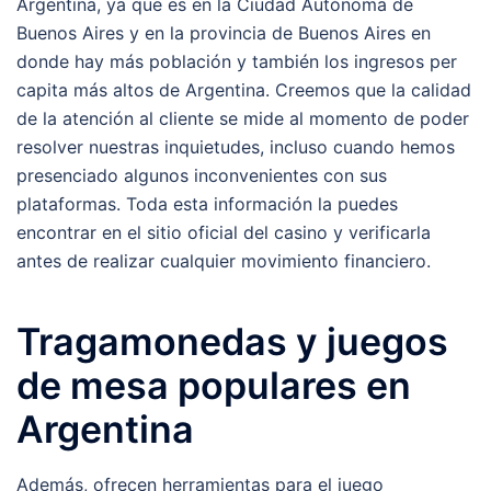
Argentina, ya que es en la Ciudad Autónoma de
Buenos Aires y en la provincia de Buenos Aires en
donde hay más población y también los ingresos per
capita más altos de Argentina. Creemos que la calidad
de la atención al cliente se mide al momento de poder
resolver nuestras inquietudes, incluso cuando hemos
presenciado algunos inconvenientes con sus
plataformas. Toda esta información la puedes
encontrar en el sitio oficial del casino y verificarla
antes de realizar cualquier movimiento financiero.
Tragamonedas y juegos
de mesa populares en
Argentina
Además, ofrecen herramientas para el juego