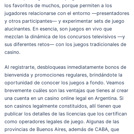
los favoritos de muchos, porque permiten a los
jugadores relacionarse con el entorno —presentadores
y otros participantes— y experimentar sets de juego
alucinantes. En esencia, son juegos en vivo que
mezclan la dinámica de los concursos televisivos —y
sus diferentes retos— con los juegos tradicionales de
casino.
Al registrarte, desbloqueas inmediatamente bonos de
bienvenida y promociones regulares, brindándote la
oportunidad de conocer los juegos a fondo. Veamos
brevemente cuáles son las ventajas que tienes al crear
una cuenta en un casino online legal en Argentina. Si
son casinos legalmente constituidos, allí tienen que
publicar los detalles de las licencias que los certifican
como operadores legales de juego. Algunas de las
provincias de Buenos Aires, además de CABA, que