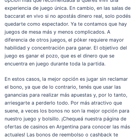
experiencia de juego única. En cambio, en las salas de
baccarat en vivo si no apostás dinero real, solo podés
quedarte como espectador. Ya te contamos que hay
juegos de mesa más y menos complicados. A
diferencia de otros juegos, el póker requiere mayor
habilidad y concentración para ganar. El objetivo del
juego es ganar el pozo, que es el dinero que se
encuentra en juego durante toda la partida.
En estos casos, la mejor opción es jugar sin reclamar
el bono, ya que de lo contrario, tenés que usar las
ganancias para realizar más apuestas y, por lo tanto,
arriesgarte a perderlo todo. Por más atractivo que
suene, a veces los bonos no son la mejor opción para
nuestro juego y bolsillo. ¡Chequeá nuestra página de
ofertas de casinos en Argentina para conocer las más
actuales! Las bonos de reembolso o cashback te