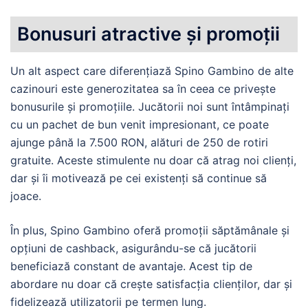
Bonusuri atractive și promoții
Un alt aspect care diferențiază Spino Gambino de alte
cazinouri este generozitatea sa în ceea ce privește
bonusurile și promoțiile. Jucătorii noi sunt întâmpinați
cu un pachet de bun venit impresionant, ce poate
ajunge până la 7.500 RON, alături de 250 de rotiri
gratuite. Aceste stimulente nu doar că atrag noi clienți,
dar și îi motivează pe cei existenți să continue să
joace.
În plus, Spino Gambino oferă promoții săptămânale și
opțiuni de cashback, asigurându-se că jucătorii
beneficiază constant de avantaje. Acest tip de
abordare nu doar că crește satisfacția clienților, dar și
fidelizează utilizatorii pe termen lung.