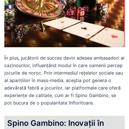
În plus, jucătorii de succes devin adesea ambasadori ai
cazinourilor, influențând modul în care oamenii percep
jocurile de noroc. Prin intermediul rețelelor sociale sau
al aparițiilor în mass-media, aceștia pot genera o
adevărată febră a jocurilor, iar platformele care oferă
experiențe de calitate, cum ar fi Spino Gambino, se
pot bucura de o popularitate înfloritoare.
Spino Gambino: Inovații în