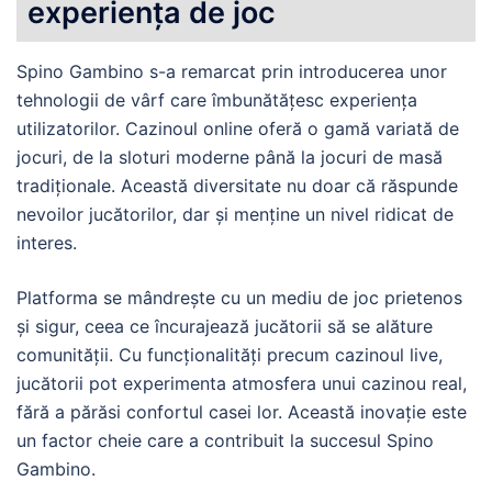
experiența de joc
Spino Gambino s-a remarcat prin introducerea unor
tehnologii de vârf care îmbunătățesc experiența
utilizatorilor. Cazinoul online oferă o gamă variată de
jocuri, de la sloturi moderne până la jocuri de masă
tradiționale. Această diversitate nu doar că răspunde
nevoilor jucătorilor, dar și menține un nivel ridicat de
interes.
Platforma se mândrește cu un mediu de joc prietenos
și sigur, ceea ce încurajează jucătorii să se alăture
comunității. Cu funcționalități precum cazinoul live,
jucătorii pot experimenta atmosfera unui cazinou real,
fără a părăsi confortul casei lor. Această inovație este
un factor cheie care a contribuit la succesul Spino
Gambino.