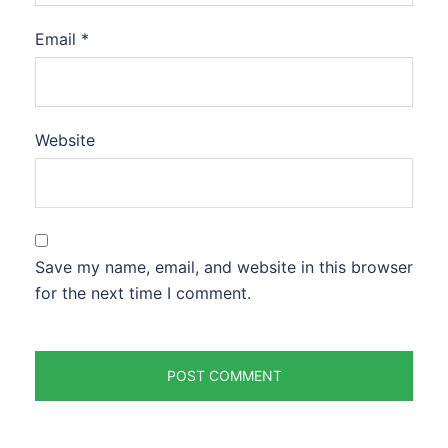
Email
*
Website
Save my name, email, and website in this browser
for the next time I comment.