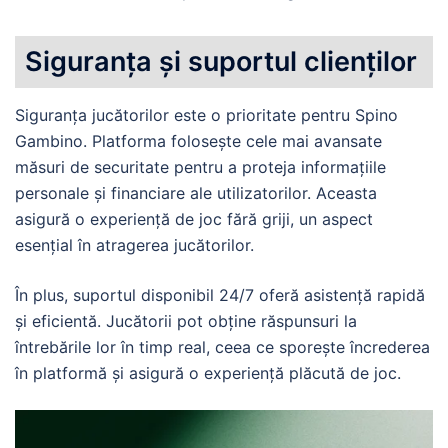
Siguranța și suportul clienților
Siguranța jucătorilor este o prioritate pentru Spino
Gambino. Platforma folosește cele mai avansate
măsuri de securitate pentru a proteja informațiile
personale și financiare ale utilizatorilor. Aceasta
asigură o experiență de joc fără griji, un aspect
esențial în atragerea jucătorilor.
În plus, suportul disponibil 24/7 oferă asistență rapidă
și eficientă. Jucătorii pot obține răspunsuri la
întrebările lor în timp real, ceea ce sporește încrederea
în platformă și asigură o experiență plăcută de joc.