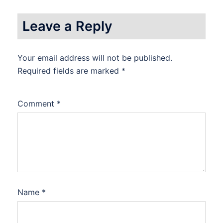
Leave a Reply
Your email address will not be published.
Required fields are marked
*
Comment
*
Name
*