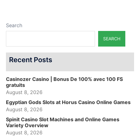
Search
SEARCH
Recent Posts
Casinozer Casino | Bonus De 100% avec 100 FS
gratuits
August 8, 2026
Egyptian Gods Slots at Horus Casino Online Games
August 8, 2026
Spinit Casino Slot Machines and Online Games
Variety Overview
August 8, 2026