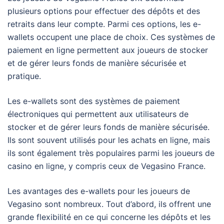
plusieurs options pour effectuer des dépôts et des
retraits dans leur compte. Parmi ces options, les e-
wallets occupent une place de choix. Ces systèmes de
paiement en ligne permettent aux joueurs de stocker
et de gérer leurs fonds de manière sécurisée et
pratique.
Les e-wallets sont des systèmes de paiement
électroniques qui permettent aux utilisateurs de
stocker et de gérer leurs fonds de manière sécurisée.
Ils sont souvent utilisés pour les achats en ligne, mais
ils sont également très populaires parmi les joueurs de
casino en ligne, y compris ceux de Vegasino France.
Les avantages des e-wallets pour les joueurs de
Vegasino sont nombreux. Tout d’abord, ils offrent une
grande flexibilité en ce qui concerne les dépôts et les