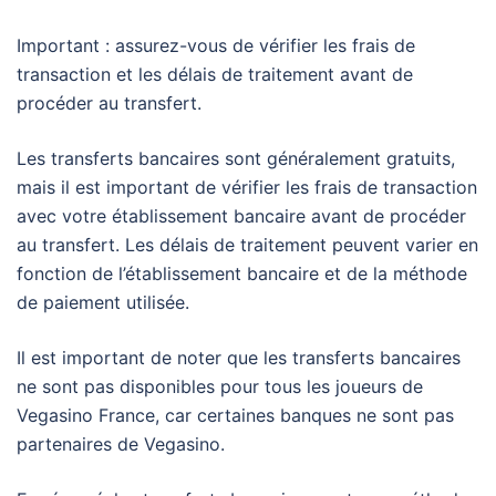
Important : assurez-vous de vérifier les frais de
transaction et les délais de traitement avant de
procéder au transfert.
Les transferts bancaires sont généralement gratuits,
mais il est important de vérifier les frais de transaction
avec votre établissement bancaire avant de procéder
au transfert. Les délais de traitement peuvent varier en
fonction de l’établissement bancaire et de la méthode
de paiement utilisée.
Il est important de noter que les transferts bancaires
ne sont pas disponibles pour tous les joueurs de
Vegasino France, car certaines banques ne sont pas
partenaires de Vegasino.