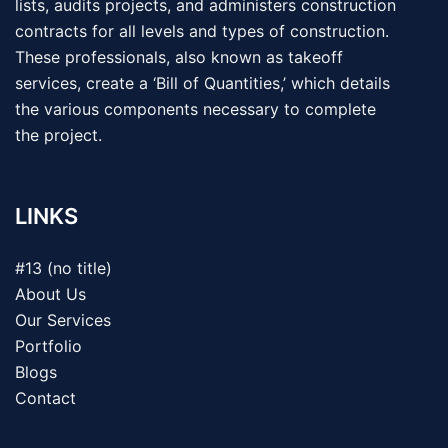
lists, audits projects, and administers construction
contracts for all levels and types of construction.
These professionals, also known as takeoff
services, create a ‘Bill of Quantities,’ which details
the various components necessary to complete
the project.
LINKS
#13 (no title)
About Us
Our Services
Portfolio
Blogs
Contact