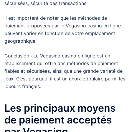
sécurisées, sécurité des transactions.
Il est important de noter que les méthodes de
paiement proposées par le Vegasino casino en ligne
peuvent varier en fonction de votre emplacement
géographique.
Conclusion : Le Vegasino casino en ligne est un
établissement qui offre des méthodes de paiement
fiables et sécurisées, ainsi que une grande variété de
jeux. C’est pourquoi il est un choix populaire parmi les
joueurs français.
Les principaux moyens
de paiement acceptés
par Vegasino