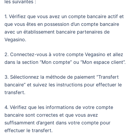
les suivantes :
1. Vérifiez que vous avez un compte bancaire actif et
que vous êtes en possession d’un compte bancaire
avec un établissement bancaire partenaires de
Vegasino.
2. Connectez-vous à votre compte Vegasino et allez
dans la section “Mon compte” ou “Mon espace client”.
3. Sélectionnez la méthode de paiement “Transfert
bancaire” et suivez les instructions pour effectuer le
transfert.
4. Vérifiez que les informations de votre compte
bancaire sont correctes et que vous avez
suffisamment d’argent dans votre compte pour
effectuer le transfert.