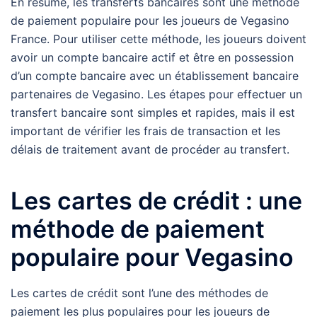
En résumé, les transferts bancaires sont une méthode
de paiement populaire pour les joueurs de Vegasino
France. Pour utiliser cette méthode, les joueurs doivent
avoir un compte bancaire actif et être en possession
d’un compte bancaire avec un établissement bancaire
partenaires de Vegasino. Les étapes pour effectuer un
transfert bancaire sont simples et rapides, mais il est
important de vérifier les frais de transaction et les
délais de traitement avant de procéder au transfert.
Les cartes de crédit : une
méthode de paiement
populaire pour Vegasino
Les cartes de crédit sont l’une des méthodes de
paiement les plus populaires pour les joueurs de