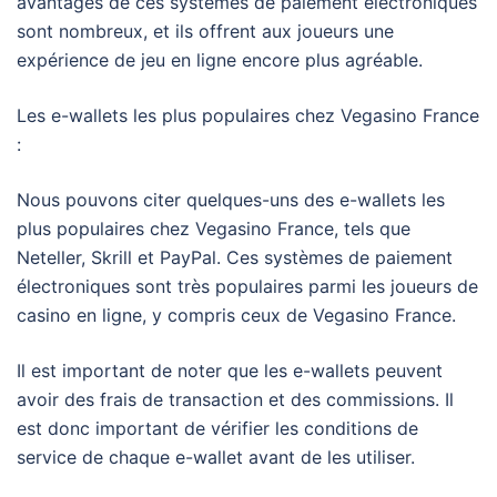
avantages de ces systèmes de paiement électroniques
sont nombreux, et ils offrent aux joueurs une
expérience de jeu en ligne encore plus agréable.
Les e-wallets les plus populaires chez Vegasino France
:
Nous pouvons citer quelques-uns des e-wallets les
plus populaires chez Vegasino France, tels que
Neteller, Skrill et PayPal. Ces systèmes de paiement
électroniques sont très populaires parmi les joueurs de
casino en ligne, y compris ceux de Vegasino France.
Il est important de noter que les e-wallets peuvent
avoir des frais de transaction et des commissions. Il
est donc important de vérifier les conditions de
service de chaque e-wallet avant de les utiliser.