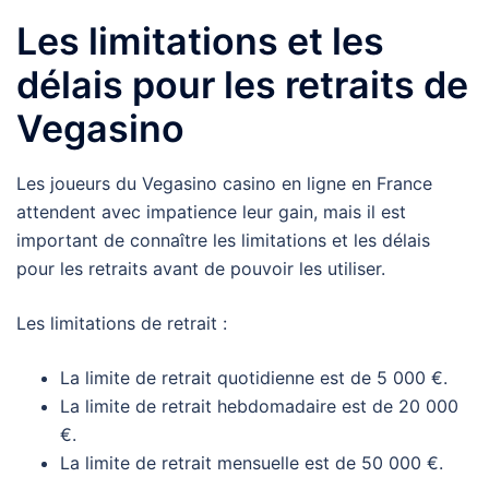
Les limitations et les
délais pour les retraits de
Vegasino
Les joueurs du Vegasino casino en ligne en France
attendent avec impatience leur gain, mais il est
important de connaître les limitations et les délais
pour les retraits avant de pouvoir les utiliser.
Les limitations de retrait :
La limite de retrait quotidienne est de 5 000 €.
La limite de retrait hebdomadaire est de 20 000
€.
La limite de retrait mensuelle est de 50 000 €.