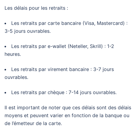
Les délais pour les retraits :
Les retraits par carte bancaire (Visa, Mastercard) :
3-5 jours ouvrables.
Les retraits par e-wallet (Neteller, Skrill) : 1-2
heures.
Les retraits par virement bancaire : 3-7 jours
ouvrables.
Les retraits par chèque : 7-14 jours ouvrables.
Il est important de noter que ces délais sont des délais
moyens et peuvent varier en fonction de la banque ou
de l’émetteur de la carte.