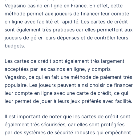
Vegasino casino en ligne en France. En effet, cette
méthode permet aux joueurs de financer leur compte
en ligne avec facilité et rapidité. Les cartes de crédit
sont également très pratiques car elles permettent aux
joueurs de gérer leurs dépenses et de contrôler leurs
budgets.
Les cartes de crédit sont également très largement
acceptées par les casinos en ligne, y compris
Vegasino, ce qui en fait une méthode de paiement très
populaire. Les joueurs peuvent ainsi choisir de financer
leur compte en ligne avec une carte de crédit, ce qui
leur permet de jouer à leurs jeux préférés avec facilité.
Il est important de noter que les cartes de crédit sont
également très sécurisées, car elles sont protégées
par des systèmes de sécurité robustes qui empêchent