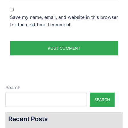
Save my name, email, and website in this browser
for the next time I comment.
Search
SEARCH
Recent Posts