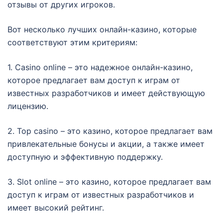
отзывы от других игроков.
Вот несколько лучших онлайн-казино, которые
соответствуют этим критериям:
1. Casino online – это надежное онлайн-казино,
которое предлагает вам доступ к играм от
известных разработчиков и имеет действующую
лицензию.
2. Top casino – это казино, которое предлагает вам
привлекательные бонусы и акции, а также имеет
доступную и эффективную поддержку.
3. Slot online – это казино, которое предлагает вам
доступ к играм от известных разработчиков и
имеет высокий рейтинг.