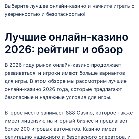
Выберите лучшее онлайн-казино и начните играть с
уверенностью и безопасностью!
Лучшие онлайн-казино
2026: рейтинг и обзор
В 2026 году рынок онлайн-казино продолжает
развиваться, и игроки имеют больше вариантов
для игры. В этом обзоре мы рассмотрим лучшие
онлайн-казино 2026 года, которые предлагают
безопасные и надежные условия для игры.
Второе место занимает 888 Casino, которое также
имеет лицензию на игорный бизнес и предлагает
более 200 игровых автоматов. Казино имеет
репутацию надежного и безопасного оператора, и