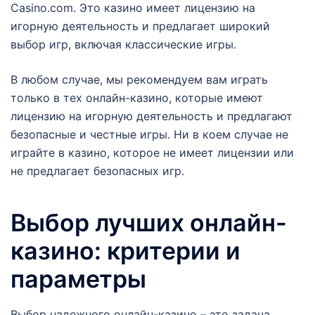
Casino.com. Это казино имеет лицензию на
игорную деятельность и предлагает широкий
выбор игр, включая классические игры.
В любом случае, мы рекомендуем вам играть
только в тех онлайн-казино, которые имеют
лицензию на игорную деятельность и предлагают
безопасные и честные игры. Ни в коем случае не
играйте в казино, которое не имеет лицензии или
не предлагает безопасных игр.
Выбор лучших онлайн-
казино: критерии и
параметры
Выбор надежного онлайн-казино – это задача,