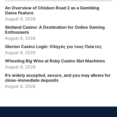
An Overview of Chicken Road 2 as a Gambling
Game Feature
August 8, 2026
Slotland Casino: A Destination for Online Gaming
Enthusiasts
August 8, 2026
Glorion Casino Login: Οδηγός για τους Παίκτες
August 8, 2026
Wheeling Big Wins at Roby Casino Slot Machines
August 8, 2026
It’s widely accepted, secure, and you may allows for
close-immediate deposits
August 8, 2026