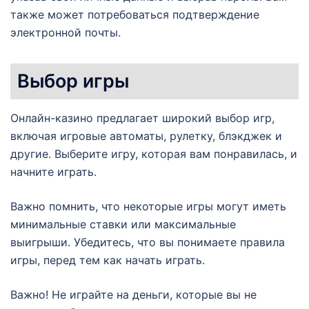
также может потребоваться подтверждение
электронной почты.
Выбор игры
Онлайн-казино предлагает широкий выбор игр,
включая игровые автоматы, рулетку, блэкджек и
другие. Выберите игру, которая вам понравилась, и
начните играть.
Важно помнить, что некоторые игры могут иметь
минимальные ставки или максимальные
выигрыши. Убедитесь, что вы понимаете правила
игры, перед тем как начать играть.
Важно! Не играйте на деньги, которые вы не