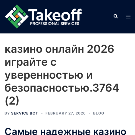
Skip
to
Search
Tog
content
men
казино онлайн 2026
играйте с
уверенностью и
безопасностью.3764
(2)
BY
SERVICE BOT
FEBRUARY 27, 2026
BLOG
Самые надежные казино