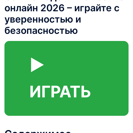
онлайн 2026 – играйте с
уверенностью и
безопасностью
▶️
ИГРАТЬ