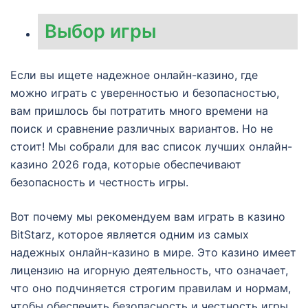
Выбор игры
Если вы ищете надежное онлайн-казино, где
можно играть с уверенностью и безопасностью,
вам пришлось бы потратить много времени на
поиск и сравнение различных вариантов. Но не
стоит! Мы собрали для вас список лучших онлайн-
казино 2026 года, которые обеспечивают
безопасность и честность игры.
Вот почему мы рекомендуем вам играть в казино
BitStarz, которое является одним из самых
надежных онлайн-казино в мире. Это казино имеет
лицензию на игорную деятельность, что означает,
что оно подчиняется строгим правилам и нормам,
чтобы обеспечить безопасность и честность игры.