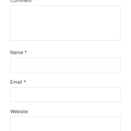
Comment
*
Name
*
Email
*
Website