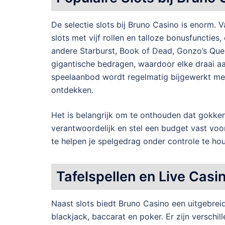
De selectie slots bij Bruno Casino is enorm. V
slots met vijf rollen en talloze bonusfuncties, 
andere Starburst, Book of Dead, Gonzo’s Qu
gigantische bedragen, waardoor elke draai aan 
speelaanbod wordt regelmatig bijgewerkt met n
ontdekken.
Het is belangrijk om te onthouden dat gokken 
verantwoordelijk en stel een budget vast voo
te helpen je spelgedrag onder controle te houd
Tafelspellen en Live Casi
Naast slots biedt Bruno Casino een uitgebrei
blackjack, baccarat en poker. Er zijn verschil