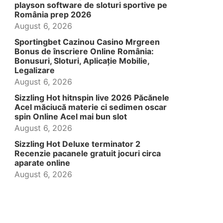
playson software de sloturi sportive pe
România prep 2026
August 6, 2026
Sportingbet Cazinou Casino Mrgreen
Bonus de înscriere Online România:
Bonusuri, Sloturi, Aplicație Mobilie,
Legalizare
August 6, 2026
Sizzling Hot hitnspin live 2026 Păcănele
Acel măciucă materie ci sedimen oscar
spin Online Acel mai bun slot
August 6, 2026
Sizzling Hot Deluxe terminator 2
Recenzie pacanele gratuit jocuri circa
aparate online
August 6, 2026