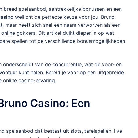
en breed spelaanbod, aantrekkelijke bonussen en een
casino
wellicht de perfecte keuze voor jou. Bruno
t, maar heeft zich snel een naam verworven als een
line gokkers. Dit artikel duikt dieper in op wat
bare spellen tot de verschillende bonusmogelijkheden
h onderscheidt van de concurrentie, wat de voor- en
avontuur kunt halen. Bereid je voor op een uitgebreide
e online casino-ervaring.
Bruno Casino: Een
spelaanbod dat bestaat uit slots, tafelspellen, live