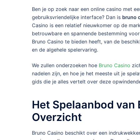
Ben je op zoek naar een online casino met e
gebruiksvriendelijke interface? Dan is
bruno 
Casino is een relatief nieuwkomer op de mark
betrouwbare en spannende bestemming voor on
Bruno Casino te bieden heeft, van de beschik
en de algehele spelervaring.
We zullen onderzoeken hoe
Bruno Casino
zic
nadelen zijn, en hoe je het meeste uit je spel
gids die je alles vertelt over deze opwindend
Het Spelaanbod van 
Overzicht
Bruno Casino beschikt over een indrukwekkend 