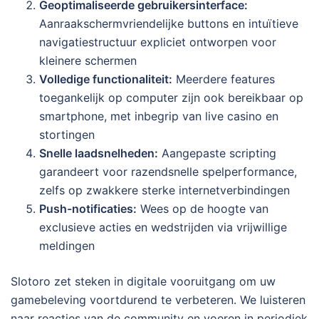
Geoptimaliseerde gebruikersinterface:
Aanraakschermvriendelijke buttons en intuïtieve
navigatiestructuur expliciet ontworpen voor
kleinere schermen
Volledige functionaliteit:
Meerdere features
toegankelijk op computer zijn ook bereikbaar op
smartphone, met inbegrip van live casino en
stortingen
Snelle laadsnelheden:
Aangepaste scripting
garandeert voor razendsnelle spelperformance,
zelfs op zwakkere sterke internetverbindingen
Push-notificaties:
Wees op de hoogte van
exclusieve acties en wedstrijden via vrijwillige
meldingen
Slotoro zet steken in digitale vooruitgang om uw
gamebeleving voortdurend te verbeteren. We luisteren
naar reacties van de community en voeren in periodiek