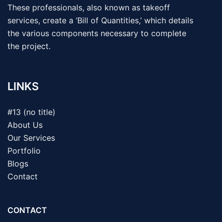
These professionals, also known as takeoff
services, create a ‘Bill of Quantities,’ which details
the various components necessary to complete
the project.
LINKS
#13 (no title)
About Us
Our Services
Portfolio
Blogs
Contact
CONTACT