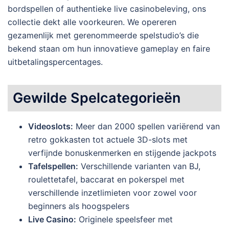
bordspellen of authentieke live casinobeleving, ons
collectie dekt alle voorkeuren. We opereren
gezamenlijk met gerenommeerde spelstudio’s die
bekend staan om hun innovatieve gameplay en faire
uitbetalingspercentages.
Gewilde Spelcategorieën
Videoslots:
Meer dan 2000 spellen variërend van
retro gokkasten tot actuele 3D-slots met
verfijnde bonuskenmerken en stijgende jackpots
Tafelspellen:
Verschillende varianten van BJ,
roulettetafel, baccarat en pokerspel met
verschillende inzetlimieten voor zowel voor
beginners als hoogspelers
Live Casino:
Originele speelsfeer met