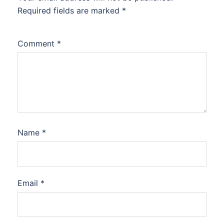
Required fields are marked
*
Comment
*
Name
*
Email
*