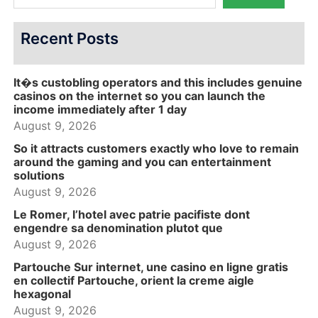
Recent Posts
It�s custobling operators and this includes genuine
casinos on the internet so you can launch the
income immediately after 1 day
August 9, 2026
So it attracts customers exactly who love to remain
around the gaming and you can entertainment
solutions
August 9, 2026
Le Romer, l’hotel avec patrie pacifiste dont
engendre sa denomination plutot que
August 9, 2026
Partouche Sur internet, une casino en ligne gratis
en collectif Partouche, orient la creme aigle
hexagonal
August 9, 2026