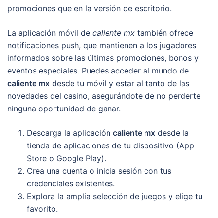
promociones que en la versión de escritorio.
La aplicación móvil de
caliente mx
también ofrece
notificaciones push, que mantienen a los jugadores
informados sobre las últimas promociones, bonos y
eventos especiales. Puedes acceder al mundo de
caliente mx
desde tu móvil y estar al tanto de las
novedades del casino, asegurándote de no perderte
ninguna oportunidad de ganar.
Descarga la aplicación
caliente mx
desde la
tienda de aplicaciones de tu dispositivo (App
Store o Google Play).
Crea una cuenta o inicia sesión con tus
credenciales existentes.
Explora la amplia selección de juegos y elige tu
favorito.