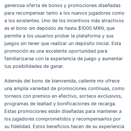
generosa oferta de bonos y promociones diseñadas
para recompensar tanto a los nuevos jugadores como
a los existentes. Uno de los incentivos más atractivos
es el bono sin depósito de hasta $1000 MXN, que
permite a los usuarios probar la plataforma y sus
juegos sin tener que realizar un depósito inicial. Esta
promoción es una excelente oportunidad para
familiarizarse con la experiencia de juego y aumentar
tus posibilidades de ganar.
Además del bono de bienvenida,
caliente mx
ofrece
una amplia variedad de promociones continuas, como
torneos con premios en efectivo, sorteos exclusivos,
programas de lealtad y bonificaciones de recarga.
Estas promociones están diseñadas para mantener a
los jugadores comprometidos y recompensarlos por
su fidelidad. Estos beneficios hacen de su experiencia