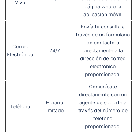
Vivo
página web o la
aplicación móvil.
Envía tu consulta a
través de un formulario
de contacto o
Correo
24/7
directamente a la
Electrónico
dirección de correo
electrónico
proporcionada.
Comunícate
directamente con un
Horario
agente de soporte a
Teléfono
limitado
través del número de
teléfono
proporcionado.