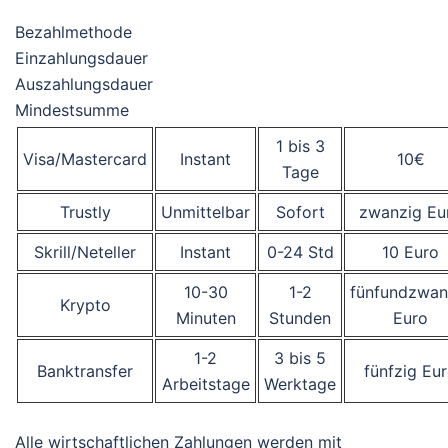
Bezahlmethode
Einzahlungsdauer
Auszahlungsdauer
Mindestsumme
1 bis 3
Visa/Mastercard
Instant
10€
Tage
Trustly
Unmittelbar
Sofort
zwanzig Eu
Skrill/Neteller
Instant
0-24 Std
10 Euro
10-30
1-2
fünfundzwan
Krypto
Minuten
Stunden
Euro
1-2
3 bis 5
Banktransfer
fünfzig Eu
Arbeitstage
Werktage
Alle wirtschaftlichen Zahlungen werden mit