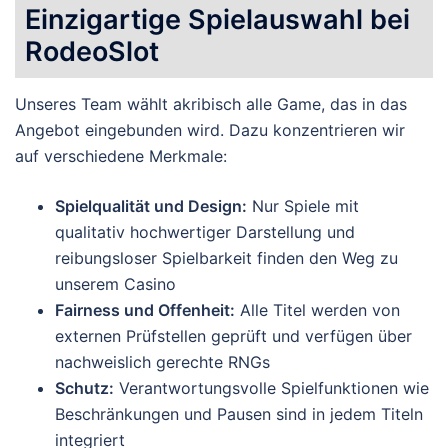
Einzigartige Spielauswahl bei
RodeoSlot
Unseres Team wählt akribisch alle Game, das in das
Angebot eingebunden wird. Dazu konzentrieren wir
auf verschiedene Merkmale:
Spielqualität und Design:
Nur Spiele mit
qualitativ hochwertiger Darstellung und
reibungsloser Spielbarkeit finden den Weg zu
unserem Casino
Fairness und Offenheit:
Alle Titel werden von
externen Prüfstellen geprüft und verfügen über
nachweislich gerechte RNGs
Schutz:
Verantwortungsvolle Spielfunktionen wie
Beschränkungen und Pausen sind in jedem Titeln
integriert