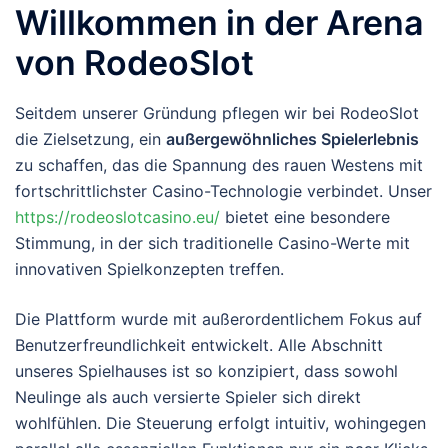
Willkommen in der Arena
von RodeoSlot
Seitdem unserer Gründung pflegen wir bei RodeoSlot
die Zielsetzung, ein
außergewöhnliches Spielerlebnis
zu schaffen, das die Spannung des rauen Westens mit
fortschrittlichster Casino-Technologie verbindet. Unser
https://rodeoslotcasino.eu/
bietet eine besondere
Stimmung, in der sich traditionelle Casino-Werte mit
innovativen Spielkonzepten treffen.
Die Plattform wurde mit außerordentlichem Fokus auf
Benutzerfreundlichkeit entwickelt. Alle Abschnitt
unseres Spielhauses ist so konzipiert, dass sowohl
Neulinge als auch versierte Spieler sich direkt
wohlfühlen. Die Steuerung erfolgt intuitiv, wohingegen