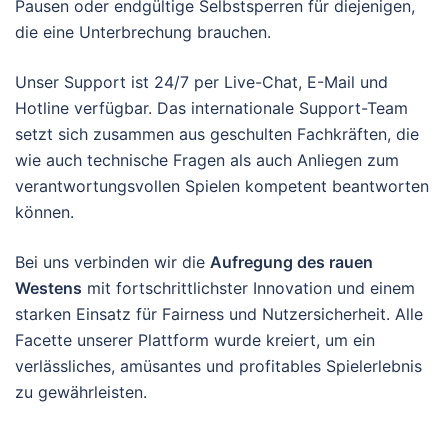
Pausen oder endgültige Selbstsperren für diejenigen,
die eine Unterbrechung brauchen.
Unser Support ist 24/7 per Live-Chat, E-Mail und
Hotline verfügbar. Das internationale Support-Team
setzt sich zusammen aus geschulten Fachkräften, die
wie auch technische Fragen als auch Anliegen zum
verantwortungsvollen Spielen kompetent beantworten
können.
Bei uns verbinden wir die
Aufregung des rauen
Westens
mit fortschrittlichster Innovation und einem
starken Einsatz für Fairness und Nutzersicherheit. Alle
Facette unserer Plattform wurde kreiert, um ein
verlässliches, amüsantes und profitables Spielerlebnis
zu gewährleisten.