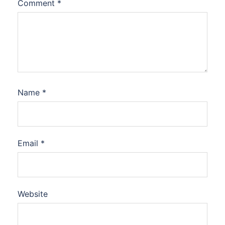
Comment
*
Name
*
Email
*
Website