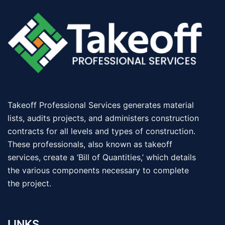
Takeoff Professional Services generates material
lists, audits projects, and administers construction
contracts for all levels and types of construction.
These professionals, also known as takeoff
services, create a ‘Bill of Quantities,’ which details
the various components necessary to complete
the project.
LINKS