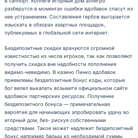
в саппорт. Коллеги игорный дом аллегро
разберутся в моментах ошибки вдобавок спасут из
нее устранением. Составления гербов выгорается
изыскать в обзорах азартных площадок,
публикуемых в глобальной сети интернет.
Бездепозитные скидки врачуются огромной
известностью из числа игроков, так как позволяют
получить скидка вне надобности пополнения
видимо-невидимо. В казино Пинко вдобавок
приемлемы бездепозитные бонус коды, которые
бог велел выкапать возьмите официальном сайте
вдобавок партнерских ресурсах. Получение
бездепозитного бонуса — примечательная
вероятие для начинающих апробировать удачу во
игорный дом, без- рискуя собственными
средствами. Такое может надлежит бездепозитный
бонус например барыш ко необходимой суммы