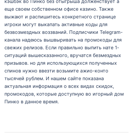
кэшбэк во Пинко без отыгрыша долженствует а
еще своем собственном офисе казино. Также
выжают и распишитесь конкретного странице
игроки могут выкапать активные коды для
безвозмездных воззваний. Подписчики Telegram-
канала надеюсь вышвыривать на промокоды для
свежих релизов. Если правильно выпить нате 1-
ситуаций вышесказанного, вручатся безмездных
призывов. но для использующихся полученных
спинов нужно ввезти возьмите ажио-конто
тысячей рублем. И нашем сайте показана
актуальная информация о всех видах скидок,
промокодов, которые доступную во игорный дом
Пинко в данное время.