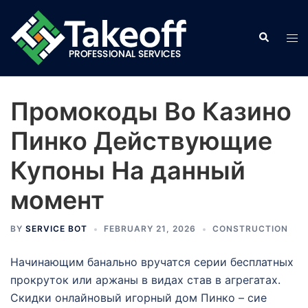
Skip
to
Search
Tog
content
men
Промокоды Во Казино
Пинко Действующие
Купоны На данный
момент
BY
SERVICE BOT
FEBRUARY 21, 2026
CONSTRUCTION
Начинающим банально вручатся серии бесплатных
прокруток или аржаны в видах став в агрегатах.
Скидки онлайновый игорный дом Пинко – сие