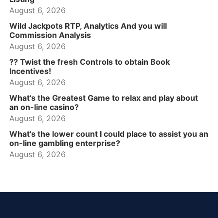
August 6, 2026
Wild Jackpots RTP, Analytics And you will
Commission Analysis
August 6, 2026
?? Twist the fresh Controls to obtain Book
Incentives!
August 6, 2026
What’s the Greatest Game to relax and play about
an on-line casino?
August 6, 2026
What’s the lower count I could place to assist you an
on-line gambling enterprise?
August 6, 2026