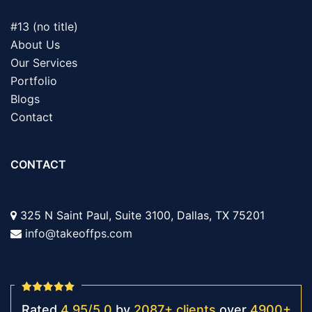
#13 (no title)
About Us
Our Services
Portfolio
Blogs
Contact
CONTACT
325 N Saint Paul, Suite 3100, Dallas, TX 75201
info@takeoffps.com
Rated
4.95
/
5.0
by
2087
+
clients
over
4900
+