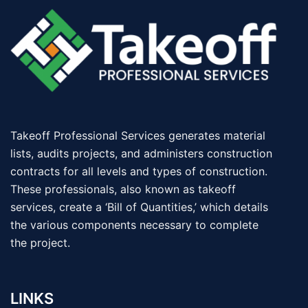
Takeoff Professional Services generates material
lists, audits projects, and administers construction
contracts for all levels and types of construction.
These professionals, also known as takeoff
services, create a ‘Bill of Quantities,’ which details
the various components necessary to complete
the project.
LINKS