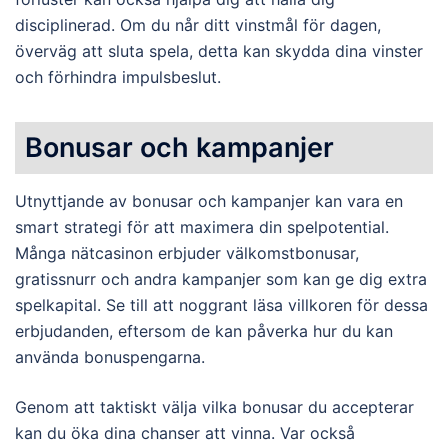
disciplinerad. Om du når ditt vinstmål för dagen,
överväg att sluta spela, detta kan skydda dina vinster
och förhindra impulsbeslut.
Bonusar och kampanjer
Utnyttjande av bonusar och kampanjer kan vara en
smart strategi för att maximera din spelpotential.
Många nätcasinon erbjuder välkomstbonusar,
gratissnurr och andra kampanjer som kan ge dig extra
spelkapital. Se till att noggrant läsa villkoren för dessa
erbjudanden, eftersom de kan påverka hur du kan
använda bonuspengarna.
Genom att taktiskt välja vilka bonusar du accepterar
kan du öka dina chanser att vinna. Var också