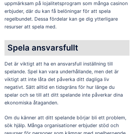
uppmärksam på lojalitetsprogram som många casinon
erbjuder, där du kan få belöningar för att spela
regelbundet. Dessa fördelar kan ge dig ytterligare
resurser att spela med.
Spela ansvarsfullt
Det är viktigt att ha en ansvarsfull inställning till
spelande. Spel kan vara underhållande, men det är
viktigt att inte låta det påverka ditt dagliga liv
negativt. Sätt alltid en tidsgräns för hur länge du
spelar och se till att ditt spelande inte påverkar dina
ekonomiska åtaganden.
Om du känner att ditt spelande börjar bli ett problem,
sök hjälp. Många organisationer erbjuder stöd och
resurser för personer som kämpar med spelberoende.