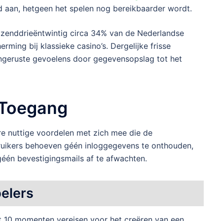
ijd aan, hetgeen het spelen nog bereikbaarder wordt.
izenddrieëntwintig circa 34% van de Nederlandse
ming bij klassieke casino’s. Dergelijke frisse
geruste gevoelens door gegevensopslag tot het
 Toegang
re nuttige voordelen met zich mee die de
ruikers behoeven géén inloggegevens te onthouden,
één bevestigingsmails af te afwachten.
pelers
ot 10 momenten vereisen voor het creëren van een