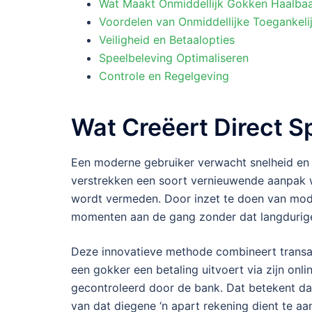
Wat Maakt Onmiddellijk Gokken Haalba
Voordelen van Onmiddellijke Toegankeli
Veiligheid en Betaalopties
Speelbeleving Optimaliseren
Controle en Regelgeving
Wat Creëert Direct S
Een moderne gebruiker verwacht snelheid en ge
verstrekken een soort vernieuwende aanpa
wordt vermeden. Door inzet te doen van mod
momenten aan de gang zonder dat langdurige 
Deze innovatieve methode combineert transact
een gokker een betaling uitvoert via zijn on
gecontroleerd door de bank. Dat betekent da
van dat diegene ‘n apart rekening dient te aa