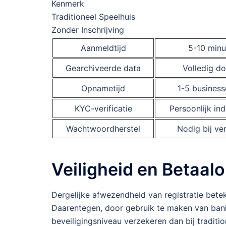
Kenmerk
Traditioneel Speelhuis
Zonder Inschrijving
Aanmeldtijd
5-10 minu
Gearchiveerde data
Volledig do
Opnametijd
1-5 busines
KYC-verificatie
Persoonlijk in
Wachtwoordherstel
Nodig bij ve
Veiligheid en Betaalo
Dergelijke afwezendheid van registratie bete
Daarentegen, door gebruik te maken van bank
beveiligingsniveau verzekeren dan bij traditi