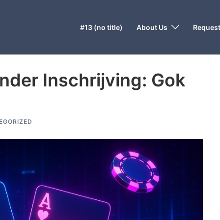
#13 (no title)
About Us
Request
nder Inschrijving: Gok
EGORIZED