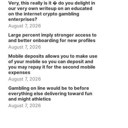
Very, this really is it � do you delight in
our very own writeup on an educated
on the internet crypto gambling
enterprises?
August 7, 2026
Large percent imply stronger access to
and better onboarding for new profiles
August 7, 2026
Mobile deposits allows you to make use
of your mobile so you can deposit and
you may repay it for the second mobile
expenses
August 7, 2026
Gambling on line would be to before
everything else delivering toward fun
and might athletics
August 7, 2026