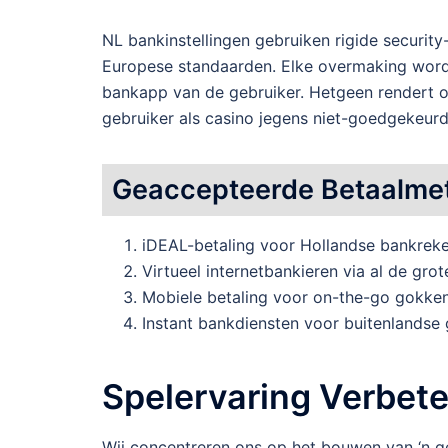
NL bankinstellingen gebruiken rigide securit
Europese standaarden. Elke overmaking wordt
bankapp van de gebruiker. Hetgeen rendert op
gebruiker als casino jegens niet-goedgekeur
Geaccepteerde Betaalme
iDEAL-betaling voor Hollandse bankreke
Virtueel internetbankieren via al de gro
Mobiele betaling voor on-the-go gokke
Instant bankdiensten voor buitenlandse
Spelervaring Verbet
Wij concentreren ons op het bouwen van ‘n ge