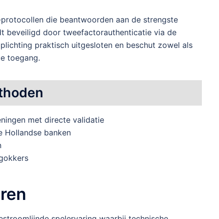
y-protocollen die beantwoorden aan de strengste
 beveiligd door tweefactorauthenticatie via de
lichting praktisch uitgesloten en beschut zowel als
de toegang.
thoden
ningen met directe validatie
te Hollandse banken
n
 gokkers
eren
stroomlijnde spelervaring waarbij technische