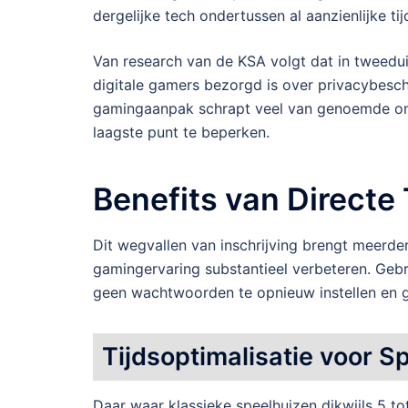
dergelijke tech ondertussen al aanzienlijke t
Van research van de KSA volgt dat in tweedu
digitale gamers bezorgd is over privacybescher
gamingaanpak schrapt veel van genoemde on
laagste punt te beperken.
Benefits van Directe
Dit wegvallen van inschrijving brengt meerde
gamingervaring substantieel verbeteren. Geb
geen wachtwoorden te opnieuw instellen en g
Tijdsoptimalisatie voor S
Daar waar klassieke speelhuizen dikwijls 5 t