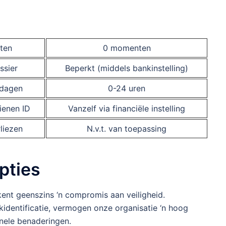
ten
0 momenten
ssier
Beperkt (middels bankinstelling)
sdagen
0-24 uren
dienen ID
Vanzelf via financiële instelling
rliezen
N.v.t. van toepassing
pties
kent geenszins ‘n compromis aan veiligheid.
identificatie, vermogen onze organisatie ‘n hoog
onele benaderingen.