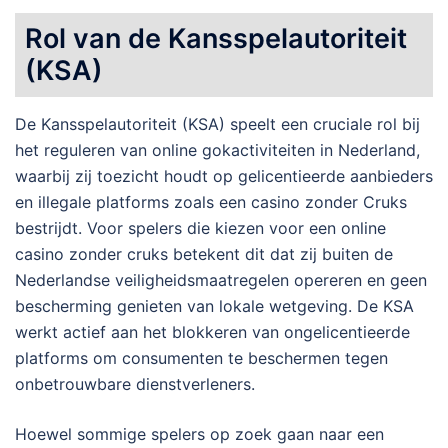
Rol van de Kansspelautoriteit
(KSA)
De Kansspelautoriteit (KSA) speelt een cruciale rol bij
het reguleren van online gokactiviteiten in Nederland,
waarbij zij toezicht houdt op gelicentieerde aanbieders
en illegale platforms zoals een casino zonder Cruks
bestrijdt. Voor spelers die kiezen voor een online
casino zonder cruks betekent dit dat zij buiten de
Nederlandse veiligheidsmaatregelen opereren en geen
bescherming genieten van lokale wetgeving. De KSA
werkt actief aan het blokkeren van ongelicentieerde
platforms om consumenten te beschermen tegen
onbetrouwbare dienstverleners.
Hoewel sommige spelers op zoek gaan naar een