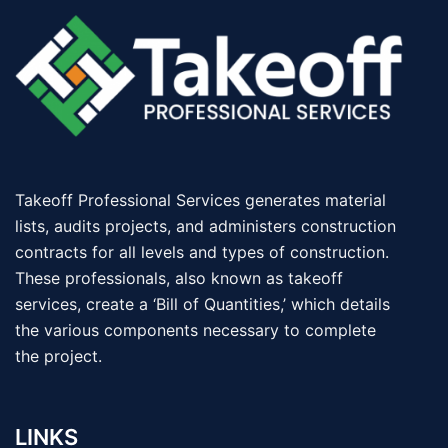
Takeoff Professional Services generates material
lists, audits projects, and administers construction
contracts for all levels and types of construction.
These professionals, also known as takeoff
services, create a ‘Bill of Quantities,’ which details
the various components necessary to complete
the project.
LINKS