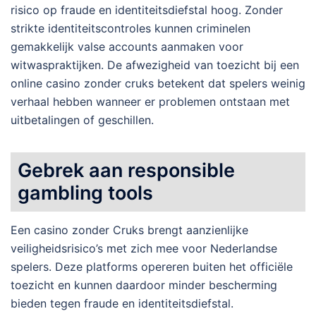
risico op fraude en identiteitsdiefstal hoog. Zonder
strikte identiteitscontroles kunnen criminelen
gemakkelijk valse accounts aanmaken voor
witwaspraktijken. De afwezigheid van toezicht bij een
online casino zonder cruks betekent dat spelers weinig
verhaal hebben wanneer er problemen ontstaan met
uitbetalingen of geschillen.
Gebrek aan responsible
gambling tools
Een casino zonder Cruks brengt aanzienlijke
veiligheidsrisico’s met zich mee voor Nederlandse
spelers. Deze platforms opereren buiten het officiële
toezicht en kunnen daardoor minder bescherming
bieden tegen fraude en identiteitsdiefstal.