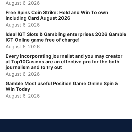
August 6, 2026
Free Spins Coin Strike: Hold and Win To own
Including Card August 2026
August 6, 2026
Ideal IGT Slots & Gambling enterprises 2026 Gamble
IGT Online game free of charge!
August 6, 2026
Every incorporating journalist and you may creator
at Top10Casinos are an effective pro for the both
journalism and to try out
August 6, 2026
Gamble Most useful Position Game Online Spin &
Win Today
August 6, 2026