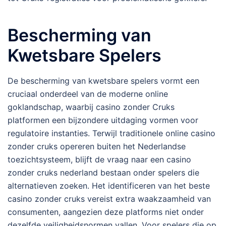
Bescherming van
Kwetsbare Spelers
De bescherming van kwetsbare spelers vormt een
cruciaal onderdeel van de moderne online
goklandschap, waarbij casino zonder Cruks
platformen een bijzondere uitdaging vormen voor
regulatoire instanties. Terwijl traditionele online casino
zonder cruks opereren buiten het Nederlandse
toezichtsysteem, blijft de vraag naar een casino
zonder cruks nederland bestaan onder spelers die
alternatieven zoeken. Het identificeren van het beste
casino zonder cruks vereist extra waakzaamheid van
consumenten, aangezien deze platforms niet onder
dezelfde veiligheidsnormen vallen. Voor spelers die op