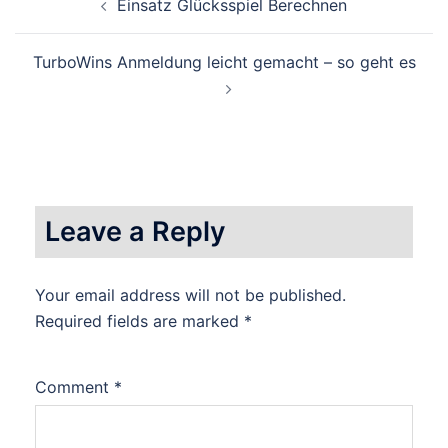
Einsatz Glücksspiel Berechnen
navigation
TurboWins Anmeldung leicht gemacht – so geht es
Leave a Reply
Your email address will not be published.
Required fields are marked
*
Comment
*