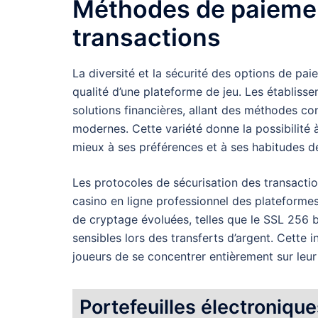
Méthodes de paiemen
transactions
La diversité et la sécurité des options de pai
qualité d’une plateforme de jeu. Les établiss
solutions financières, allant des méthodes co
modernes. Cette variété donne la possibilité 
mieux à ses préférences et à ses habitudes 
Les protocoles de sécurisation des transaction
casino en ligne professionnel des plateforme
de cryptage évoluées, telles que le SSL 256 
sensibles lors des transferts d’argent. Cette
joueurs de se concentrer entièrement sur leur
Portefeuilles électroniqu