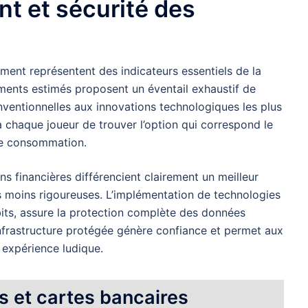
t et sécurité des
ement représentent des indicateurs essentiels de la
ements estimés proposent un éventail exhaustif de
nventionnelles aux innovations technologiques les plus
à chaque joueur de trouver l’option qui correspond le
de consommation.
s financières différencient clairement un meilleur
s moins rigoureuses. L’implémentation de technologies
bits, assure la protection complète des données
 infrastructure protégée génère confiance et permet aux
 expérience ludique.
es et cartes bancaires