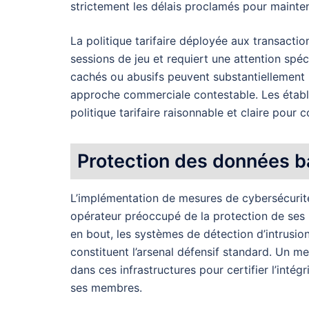
strictement les délais proclamés pour mainte
La politique tarifaire déployée aux transactio
sessions de jeu et requiert une attention spéci
cachés ou abusifs peuvent substantiellement r
approche commerciale contestable. Les établ
politique tarifaire raisonnable et claire pour c
Protection des données b
L’implémentation de mesures de cybersécurit
opérateur préoccupé de la protection de ses u
en bout, les systèmes de détection d’intrusion 
constituent l’arsenal défensif standard. Un m
dans ces infrastructures pour certifier l’intégr
ses membres.