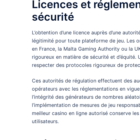
Licences et réglemen
sécurité
L’obtention d’une licence auprès d’une autori
légitimité pour toute plateforme de jeu. Les 
en France, la Malta Gaming Authority ou la 
rigoureux en matière de sécurité et d’équité.
respecter des protocoles rigoureux de protect
Ces autorités de régulation effectuent des a
opérateurs avec les réglementations en vigue
l’intégrité des générateurs de nombres aléato
l’implémentation de mesures de jeu responsab
meilleur casino en ligne autorisé conserve les
utilisateurs.