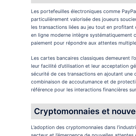
Les portefeuilles électroniques comme PayPal,
particulièrement valorisée des joueurs soucieu
les transactions liées au jeu tout en profitan
en ligne moderne intègre systématiquement 
paiement pour répondre aux attentes multiples
Les cartes bancaires classiques demeurent l’o
leur facilité d’utilisation et leur acceptation
sécurité de ces transactions en ajoutant une c
combinaison de accoutumance et de protectio
référence pour les interactions financières su
Cryptomonnaies et nouv
L’adoption des cryptomonnaies dans l’industrie
secteur et l’émergence de nouvelles attentes 