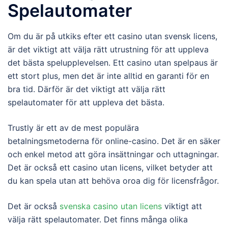
Spelautomater
Om du är på utkiks efter ett casino utan svensk licens,
är det viktigt att välja rätt utrustning för att uppleva
det bästa spelupplevelsen. Ett casino utan spelpaus är
ett stort plus, men det är inte alltid en garanti för en
bra tid. Därför är det viktigt att välja rätt
spelautomater för att uppleva det bästa.
Trustly är ett av de mest populära
betalningsmetoderna för online-casino. Det är en säker
och enkel metod att göra insättningar och uttagningar.
Det är också ett casino utan licens, vilket betyder att
du kan spela utan att behöva oroa dig för licensfrågor.
Det är också
svenska casino utan licens
viktigt att
välja rätt spelautomater. Det finns många olika