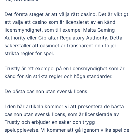
Det första steget är att välja rätt casino. Det är viktigt
att välja ett casino som är licensierat av en känd
licensmyndighet, som till exempel Malta Gaming
Authority eller Gibraltar Regulatory Authority. Detta
säkerställer att casinoet är transparent och följer
strikta regler för spel.
Trustly är ett exempel på en licensmyndighet som är
känd för sin strikta regler och höga standarder.
De bästa casinon utan svensk licens
I den här artikeln kommer vi att presentera de bästa
casinon utan svensk licens, som är licensierade av
Trustly och erbjuder en säker och trygg
spelupplevelse. Vi kommer att gå igenom vilka spel de