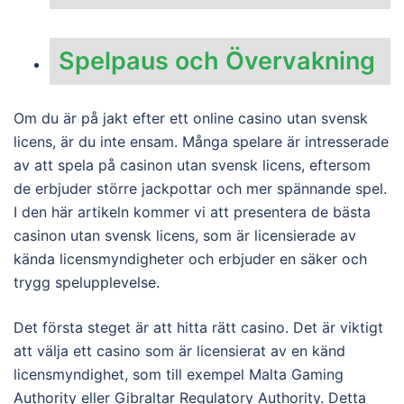
Spelpaus och Övervakning
Om du är på jakt efter ett online casino utan svensk
licens, är du inte ensam. Många spelare är intresserade
av att spela på casinon utan svensk licens, eftersom
de erbjuder större jackpottar och mer spännande spel.
I den här artikeln kommer vi att presentera de bästa
casinon utan svensk licens, som är licensierade av
kända licensmyndigheter och erbjuder en säker och
trygg spelupplevelse.
Det första steget är att hitta rätt casino. Det är viktigt
att välja ett casino som är licensierat av en känd
licensmyndighet, som till exempel Malta Gaming
Authority eller Gibraltar Regulatory Authority. Detta