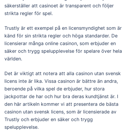
säkerställer att casinoet är transparent och följer
strikta regler för spel.
Trustly är ett exempel på en licensmyndighet som är
känd för sin strikta regler och höga standarder. De
licensierar många online casinon, som erbjuder en
säker och trygg spelupplevelse för spelare över hela
världen.
Det är viktigt att notera att alla casinon utan svensk
licens inte är lika. Vissa casinon är bättre än andra,
beroende på vilka spel de erbjuder, hur stora
jackpottar de har och hur bra deras kundtjänst är. I
den här artikeln kommer vi att presentera de bästa
casinon utan svensk licens, som är licensierade av
Trustly och erbjuder en säker och trygg
spelupplevelse.