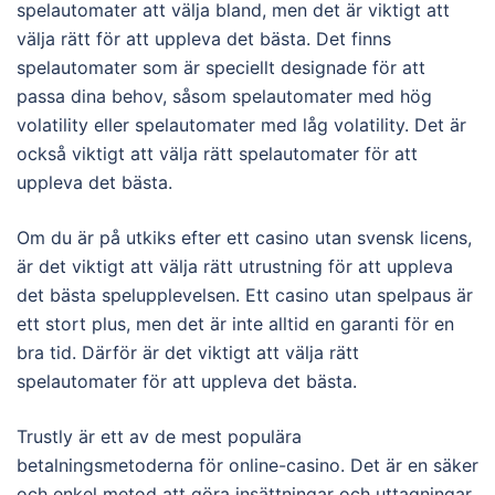
spelautomater att välja bland, men det är viktigt att
välja rätt för att uppleva det bästa. Det finns
spelautomater som är speciellt designade för att
passa dina behov, såsom spelautomater med hög
volatility eller spelautomater med låg volatility. Det är
också viktigt att välja rätt spelautomater för att
uppleva det bästa.
Om du är på utkiks efter ett casino utan svensk licens,
är det viktigt att välja rätt utrustning för att uppleva
det bästa spelupplevelsen. Ett casino utan spelpaus är
ett stort plus, men det är inte alltid en garanti för en
bra tid. Därför är det viktigt att välja rätt
spelautomater för att uppleva det bästa.
Trustly är ett av de mest populära
betalningsmetoderna för online-casino. Det är en säker
och enkel metod att göra insättningar och uttagningar.