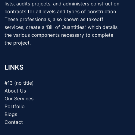
lists, audits projects, and administers construction
contracts for all levels and types of construction.
These professionals, also known as takeoff
services, create a ‘Bill of Quantities,’ which details
the various components necessary to complete
the project.
LINKS
#13 (no title)
About Us
Our Services
Portfolio
Blogs
Contact