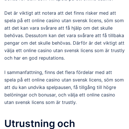
Det är viktigt att notera att det finns risker med att
spela på ett online casino utan svensk licens, söm som
att det kan vara svårare att få hjälp om det skulle
behövas. Dessutom kan det vara svårare att få tillbaka
pengar om det skulle behövas. Därför är det viktigt att
välja ett online casino utan svensk licens som är trustly
och har en god reputations.
I sammanfattning, finns det flera fördelar med att
spela på ett online casino utan svensk licens, söm som
att du kan undvika spelpausen, få tillgång till högre
belöningar och bonusar, och välja ett online casino
utan svensk licens som är trustly.
Utrustning och