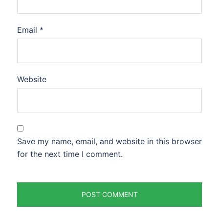
Email
*
Website
Save my name, email, and website in this browser
for the next time I comment.