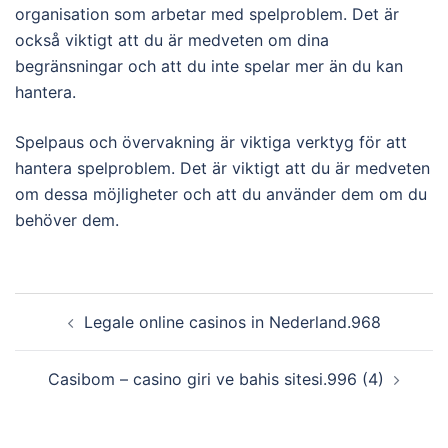
organisation som arbetar med spelproblem. Det är
också viktigt att du är medveten om dina
begränsningar och att du inte spelar mer än du kan
hantera.
Spelpaus och övervakning är viktiga verktyg för att
hantera spelproblem. Det är viktigt att du är medveten
om dessa möjligheter och att du använder dem om du
behöver dem.
Post
Legale online casinos in Nederland.968
navigation
Casibom – casino giri ve bahis sitesi.996 (4)