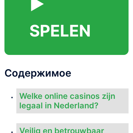
▶️
SPELEN
Содержимое
Welke online casinos zijn
legaal in Nederland?
Veilig en betrouwbaar