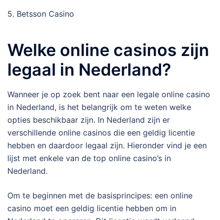
5. Betsson Casino
Welke online casinos zijn
legaal in Nederland?
Wanneer je op zoek bent naar een legale online casino
in Nederland, is het belangrijk om te weten welke
opties beschikbaar zijn. In Nederland zijn er
verschillende online casinos die een geldig licentie
hebben en daardoor legaal zijn. Hieronder vind je een
lijst met enkele van de top online casino’s in
Nederland.
Om te beginnen met de basisprincipes: een online
casino moet een geldig licentie hebben om in