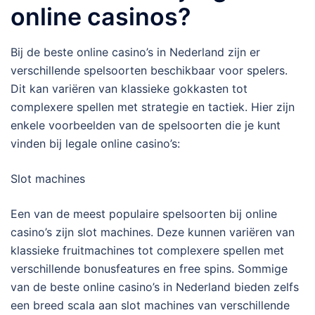
online casinos?
Bij de beste online casino’s in Nederland zijn er
verschillende spelsoorten beschikbaar voor spelers.
Dit kan variëren van klassieke gokkasten tot
complexere spellen met strategie en tactiek. Hier zijn
enkele voorbeelden van de spelsoorten die je kunt
vinden bij legale online casino’s:
Slot machines
Een van de meest populaire spelsoorten bij online
casino’s zijn slot machines. Deze kunnen variëren van
klassieke fruitmachines tot complexere spellen met
verschillende bonusfeatures en free spins. Sommige
van de beste online casino’s in Nederland bieden zelfs
een breed scala aan slot machines van verschillende