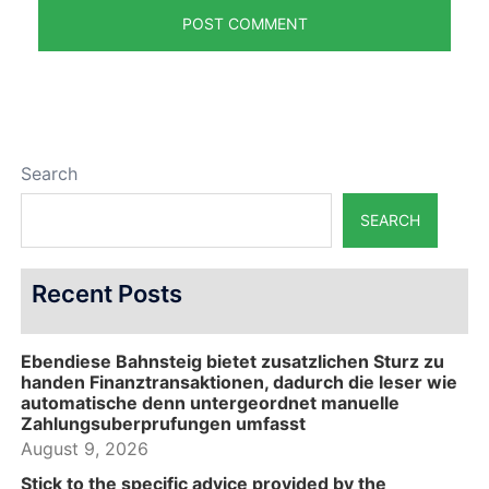
Search
SEARCH
Recent Posts
Ebendiese Bahnsteig bietet zusatzlichen Sturz zu
handen Finanztransaktionen, dadurch die leser wie
automatische denn untergeordnet manuelle
Zahlungsuberprufungen umfasst
August 9, 2026
Stick to the specific advice provided by the