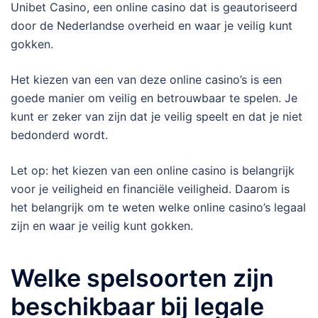
Unibet Casino, een online casino dat is geautoriseerd
door de Nederlandse overheid en waar je veilig kunt
gokken.
Het kiezen van een van deze online casino’s is een
goede manier om veilig en betrouwbaar te spelen. Je
kunt er zeker van zijn dat je veilig speelt en dat je niet
bedonderd wordt.
Let op: het kiezen van een online casino is belangrijk
voor je veiligheid en financiële veiligheid. Daarom is
het belangrijk om te weten welke online casino’s legaal
zijn en waar je veilig kunt gokken.
Welke spelsoorten zijn
beschikbaar bij legale