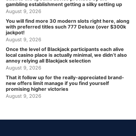
gambling establishment getting a silky setting up
August 9, 2026
You will find more 30 modern slots right here, along
with preferred titles such 777 Deluxe (over $300k
jackpot!
August 9, 2026
Once the level of Blackjack participants each alive
local casino place is actually minimal, we didn’t also
annoy relying all Blackjack selection
August 9, 2026
That it follow up for the really-appreciated brand-
new offers limit manage if you find yourself
promising higher victories
August 9, 2026