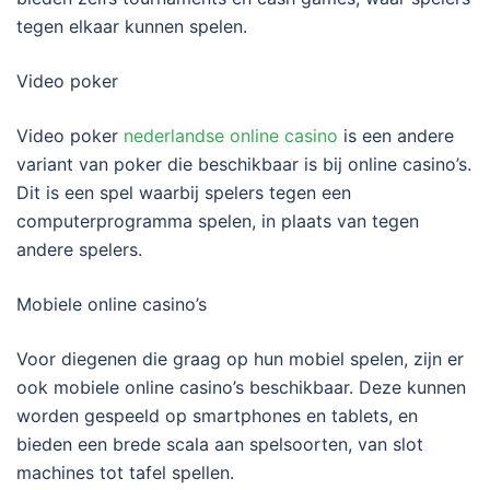
tegen elkaar kunnen spelen.
Video poker
Video poker
nederlandse online casino
is een andere
variant van poker die beschikbaar is bij online casino’s.
Dit is een spel waarbij spelers tegen een
computerprogramma spelen, in plaats van tegen
andere spelers.
Mobiele online casino’s
Voor diegenen die graag op hun mobiel spelen, zijn er
ook mobiele online casino’s beschikbaar. Deze kunnen
worden gespeeld op smartphones en tablets, en
bieden een brede scala aan spelsoorten, van slot
machines tot tafel spellen.