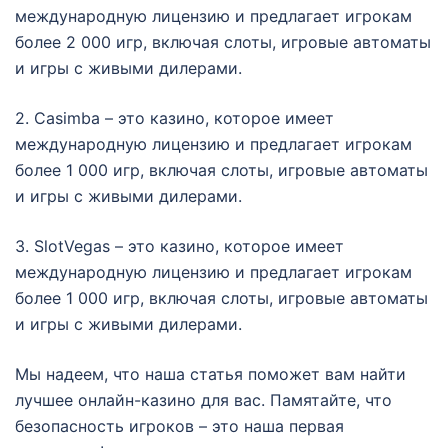
международную лицензию и предлагает игрокам
более 2 000 игр, включая слоты, игровые автоматы
и игры с живыми дилерами.
2. Casimba – это казино, которое имеет
международную лицензию и предлагает игрокам
более 1 000 игр, включая слоты, игровые автоматы
и игры с живыми дилерами.
3. SlotVegas – это казино, которое имеет
международную лицензию и предлагает игрокам
более 1 000 игр, включая слоты, игровые автоматы
и игры с живыми дилерами.
Мы надеем, что наша статья поможет вам найти
лучшее онлайн-казино для вас. Памятайте, что
безопасность игроков – это наша первая