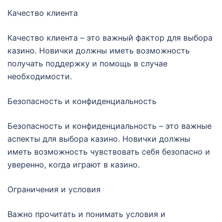
Качество клиента
Качество клиента – это важный фактор для выбора
казино. Новички должны иметь возможность
получать поддержку и помощь в случае
необходимости.
Безопасность и конфиденциальность
Безопасность и конфиденциальность – это важные
аспекты для выбора казино. Новички должны
иметь возможность чувствовать себя безопасно и
уверенно, когда играют в казино.
Ограничения и условия
Важно прочитать и понимать условия и