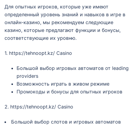
Для опытных игроков, которые уже имеют
определенный уровень знаний и навыков в игре в
онлайн-казино, мы рекомендуем следующие
казино, которые предлагают функции и бонусы,
соответствующие их уровню.
1. https://tehnoopt.kz/ Casino
Большой выбор игровых автоматов от leading
providers
Возможность играть в живом режиме
Промокоды и бонусы для опытных игроков
2. https://tehnoopt.kz/ Casino
Большой выбор слотов и игровых автоматов