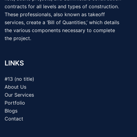
contracts for all levels and types of construction.
These professionals, also known as takeoff
services, create a ‘Bill of Quantities,’ which details
the various components necessary to complete
the project.
LINKS
#13 (no title)
About Us
Our Services
Portfolio
Blogs
Contact