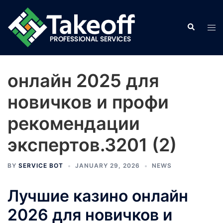
Skip
to
Search
Tog
content
men
онлайн 2025 для
новичков и профи
рекомендации
экспертов.3201 (2)
BY
SERVICE BOT
JANUARY 29, 2026
NEWS
Лучшие казино онлайн
2026 для новичков и