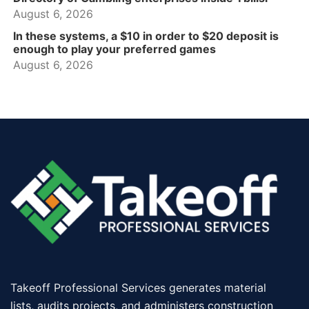
August 6, 2026
In these systems, a $10 in order to $20 deposit is
enough to play your preferred games
August 6, 2026
Takeoff Professional Services generates material
lists, audits projects, and administers construction