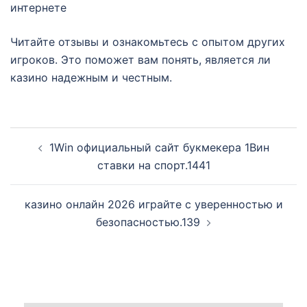
интернете
Читайте отзывы и ознакомьтесь с опытом других
игроков. Это поможет вам понять, является ли
казино надежным и честным.
Post
1Win официальный сайт букмекера 1Вин
navigation
ставки на спорт.1441
казино онлайн 2026 играйте с уверенностью и
безопасностью.139