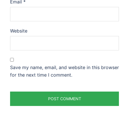
Email
*
Website
Save my name, email, and website in this browser
for the next time I comment.