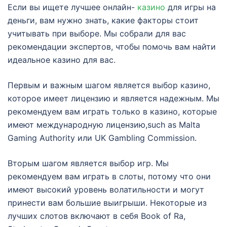
Если вы ищете лучшее онлайн-
казино
для игры на
деньги, вам нужно знать, какие факторы стоит
учитывать при выборе. Мы собрали для вас
рекомендации экспертов, чтобы помочь вам найти
идеальное казино для вас.
Первым и важным шагом является выбор казино,
которое имеет лицензию и является надежным. Мы
рекомендуем вам играть только в казино, которые
имеют международную лицензию,such as Malta
Gaming Authority или UK Gambling Commission.
Вторым шагом является выбор игр. Мы
рекомендуем вам играть в слоты, потому что они
имеют высокий уровень волатильности и могут
принести вам большие выигрыши. Некоторые из
лучших слотов включают в себя Book of Ra,