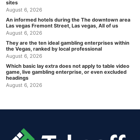
sites
August 6, 2026
An informed hotels during the The downtown area
Las vegas Fremont Street, Las vegas, All of us
August 6, 2026
They are the ten ideal gambling enterprises within
the Vegas, ranked by local professional
August 6, 2026
Which basic lay extra does not apply to table video
game, live gambling enterprise, or even excluded
headings
August 6, 2026