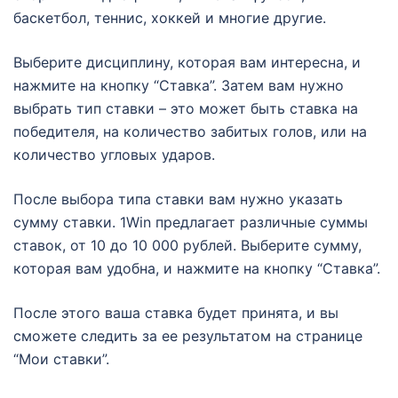
баскетбол, теннис, хоккей и многие другие.
Выберите дисциплину, которая вам интересна, и
нажмите на кнопку “Ставка”. Затем вам нужно
выбрать тип ставки – это может быть ставка на
победителя, на количество забитых голов, или на
количество угловых ударов.
После выбора типа ставки вам нужно указать
сумму ставки. 1Win предлагает различные суммы
ставок, от 10 до 10 000 рублей. Выберите сумму,
которая вам удобна, и нажмите на кнопку “Ставка”.
После этого ваша ставка будет принята, и вы
сможете следить за ее результатом на странице
“Мои ставки”.