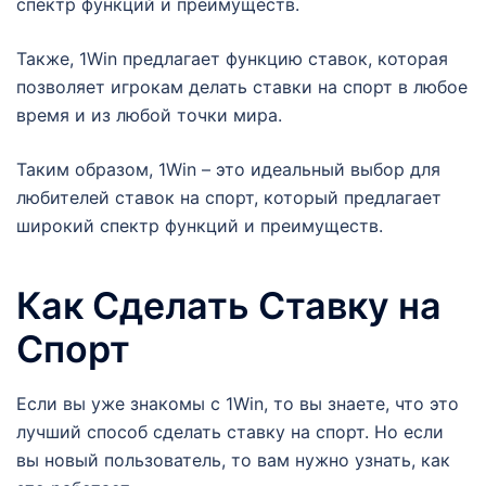
спектр функций и преимуществ.
Также, 1Win предлагает функцию ставок, которая
позволяет игрокам делать ставки на спорт в любое
время и из любой точки мира.
Таким образом, 1Win – это идеальный выбор для
любителей ставок на спорт, который предлагает
широкий спектр функций и преимуществ.
Как Сделать Ставку на
Спорт
Если вы уже знакомы с 1Win, то вы знаете, что это
лучший способ сделать ставку на спорт. Но если
вы новый пользователь, то вам нужно узнать, как