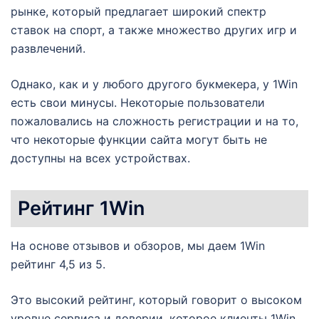
рынке, который предлагает широкий спектр
ставок на спорт, а также множество других игр и
развлечений.
Однако, как и у любого другого букмекера, у 1Win
есть свои минусы. Некоторые пользователи
пожаловались на сложность регистрации и на то,
что некоторые функции сайта могут быть не
доступны на всех устройствах.
Рейтинг 1Win
На основе отзывов и обзоров, мы даем 1Win
рейтинг 4,5 из 5.
Это высокий рейтинг, который говорит о высоком
уровне сервиса и доверии, которое клиенты 1Win