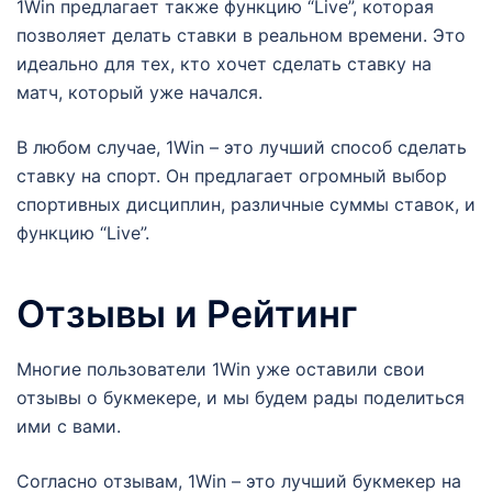
1Win предлагает также функцию “Live”, которая
позволяет делать ставки в реальном времени. Это
идеально для тех, кто хочет сделать ставку на
матч, который уже начался.
В любом случае, 1Win – это лучший способ сделать
ставку на спорт. Он предлагает огромный выбор
спортивных дисциплин, различные суммы ставок, и
функцию “Live”.
Отзывы и Рейтинг
Многие пользователи 1Win уже оставили свои
отзывы о букмекере, и мы будем рады поделиться
ими с вами.
Согласно отзывам, 1Win – это лучший букмекер на