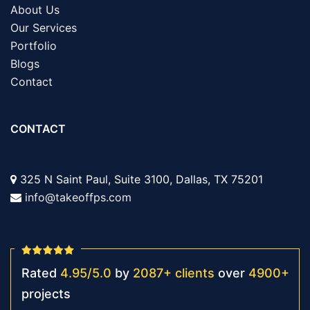
About Us
Our Services
Portfolio
Blogs
Contact
CONTACT
325 N Saint Paul, Suite 3100, Dallas, TX 75201
info@takeoffps.com
Rated
4.95
/
5.0
by
2087
+
clients
over
4900
+
projects