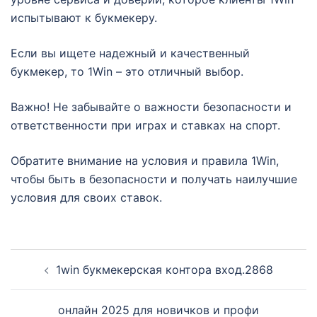
испытывают к букмекеру.
Если вы ищете надежный и качественный
букмекер, то 1Win – это отличный выбор.
Важно! Не забывайте о важности безопасности и
ответственности при играх и ставках на спорт.
Обратите внимание на условия и правила 1Win,
чтобы быть в безопасности и получать наилучшие
условия для своих ставок.
Post
1win букмекерская контора вход.2868
navigation
онлайн 2025 для новичков и профи