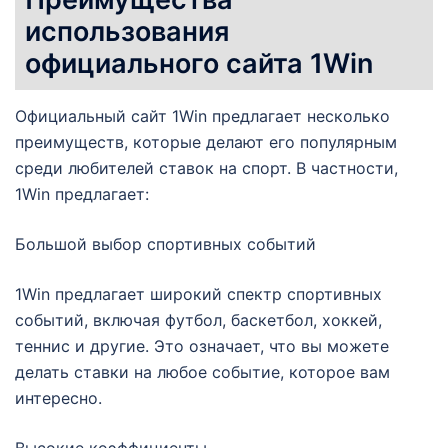
использования
официального сайта 1Win
Официальный сайт 1Win предлагает несколько
преимуществ, которые делают его популярным
среди любителей ставок на спорт. В частности,
1Win предлагает:
Большой выбор спортивных событий
1Win предлагает широкий спектр спортивных
событий, включая футбол, баскетбол, хоккей,
теннис и другие. Это означает, что вы можете
делать ставки на любое событие, которое вам
интересно.