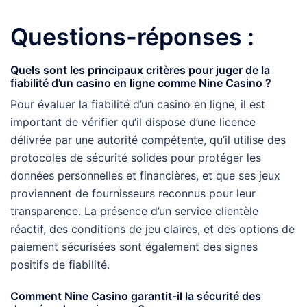
Questions-réponses :
Quels sont les principaux critères pour juger de la
fiabilité d’un casino en ligne comme Nine Casino ?
Pour évaluer la fiabilité d’un casino en ligne, il est
important de vérifier qu’il dispose d’une licence
délivrée par une autorité compétente, qu’il utilise des
protocoles de sécurité solides pour protéger les
données personnelles et financières, et que ses jeux
proviennent de fournisseurs reconnus pour leur
transparence. La présence d’un service clientèle
réactif, des conditions de jeu claires, et des options de
paiement sécurisées sont également des signes
positifs de fiabilité.
Comment Nine Casino garantit-il la sécurité des