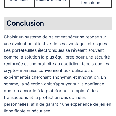
technique
Conclusion
Choisir un système de paiement sécurisé repose sur
une évaluation attentive de ses avantages et risques.
Les portefeuilles électroniques se révèlent souvent
comme la solution la plus équilibrée pour une sécurité
renforcée et une praticité au quotidien, tandis que les
crypto-monnaies conviennent aux utilisateurs
expérimentés cherchant anonymat et innovation. En
somme, la sélection doit s’appuyer sur la confiance
que l’on accorde à la plateforme, la rapidité des
transactions et la protection des données
personnelles, afin de garantir une expérience de jeu en
ligne fiable et sécurisée.