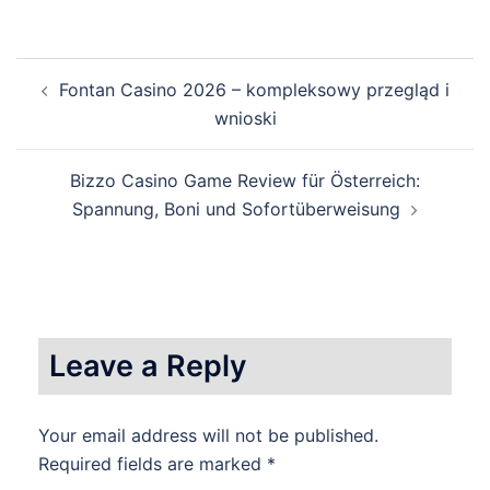
Post
Fontan Casino 2026 – kompleksowy przegląd i
navigation
wnioski
Bizzo Casino Game Review für Österreich:
Spannung, Boni und Sofortüberweisung
Leave a Reply
Your email address will not be published.
Required fields are marked
*