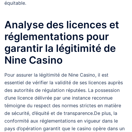
équitable.
Analyse des licences et
réglementations pour
garantir la légitimité de
Nine Casino
Pour assurer la légitimité de Nine Casino, il est
essentiel de vérifier la validité de ses licences auprès
des autorités de régulation réputées. La possession
d’une licence délivrée par une instance reconnue
témoigne du respect des normes strictes en matière
de sécurité, d’équité et de transparence.De plus, la
conformité aux réglementations en vigueur dans le
pays d’opération garantit que le casino opère dans un