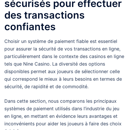
sécurisés pour effectuer
des transactions
confiantes
Choisir un système de paiement fiable est essentiel
pour assurer la sécurité de vos transactions en ligne,
particulièrement dans le contexte des casinos en ligne
tels que Nine Casino. La diversité des options
disponibles permet aux joueurs de sélectionner celle
qui correspond le mieux à leurs besoins en termes de
sécurité, de rapidité et de commodité.
Dans cette section, nous comparons les principaux
systèmes de paiement utilisés dans l’industrie du jeu
en ligne, en mettant en évidence leurs avantages et
inconvénients pour aider les joueurs à faire des choix