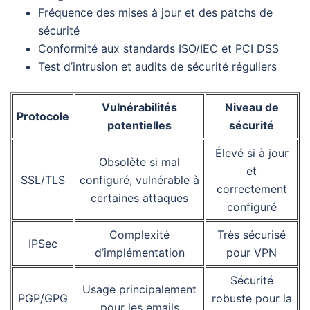
Fréquence des mises à jour et des patchs de
sécurité
Conformité aux standards ISO/IEC et PCI DSS
Test d’intrusion et audits de sécurité réguliers
Vulnérabilités
Niveau de
Protocole
potentielles
sécurité
Élevé si à jour
Obsolète si mal
et
SSL/TLS
configuré, vulnérable à
correctement
certaines attaques
configuré
Complexité
Très sécurisé
IPSec
d’implémentation
pour VPN
Sécurité
Usage principalement
PGP/GPG
robuste pour la
pour les emails