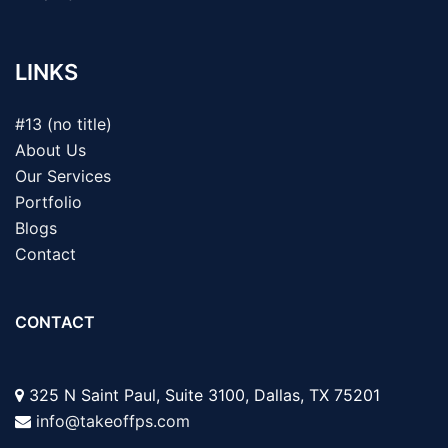
LINKS
#13 (no title)
About Us
Our Services
Portfolio
Blogs
Contact
CONTACT
325 N Saint Paul, Suite 3100, Dallas, TX 75201
info@takeoffps.com