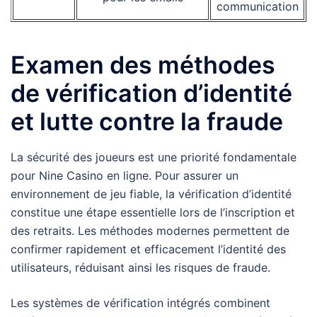
communication
Examen des méthodes
de vérification d’identité
et lutte contre la fraude
La sécurité des joueurs est une priorité fondamentale
pour Nine Casino en ligne. Pour assurer un
environnement de jeu fiable, la vérification d’identité
constitue une étape essentielle lors de l’inscription et
des retraits. Les méthodes modernes permettent de
confirmer rapidement et efficacement l’identité des
utilisateurs, réduisant ainsi les risques de fraude.
Les systèmes de vérification intégrés combinent