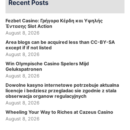
Recent Posts
Fezbet Casino: Γρήγορα Κέρδη και Υψηλής
Έντασης Slot Action
August 8, 2026
Area blogs can be acquired less than CC-BY-SA
except if if not listed
August 8, 2026
Win Olympische Casino Spelers Mijd
Gelukspatronen
August 8, 2026
Dowolne kasyno internetowe potrzebuje aktualna
licencje i bedziesz przegladac sie zgodnie z stala
obserwacja organow regulacyjnych
August 8, 2026
Wheeling Your Way to Riches at Cazeus Casino
August 8, 2026