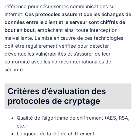
référence pour sécuriser les communications sur
Internet.
Ces protocoles assurent que les échanges de
données entre le client et le serveur sont chiffrés de
bout en bout
, empêchant ainsi toute interception
malveillante. La mise en œuvre de ces technologies
doit être régulièrement vérifiée pour détecter
d’éventuelles vulnérabilités et s’assurer de leur
conformité avec les normes internationales de
sécurité.
Critères d’évaluation des
protocoles de cryptage
Qualité de l’algorithme de chiffrement (AES, RSA,
etc.)
Longueur de la clé de chiffrement