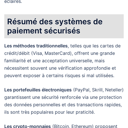
éclairés.
Résumé des systèmes de
paiement sécurisés
Les méthodes traditionnelles
, telles que les cartes de
crédit/débit (Visa, MasterCard), offrent une grande
familiarité et une acceptation universelle, mais
nécessitent souvent une vérification approfondie et
peuvent exposer à certains risques si mal utilisées.
Les portefeuilles électroniques
(PayPal, Skrill, Neteller)
garantissent une sécurité renforcée via une protection
des données personnelles et des transactions rapides,
ils sont très populaires pour leur praticité.
Les crypto-monnaies
(Bitcoin, Ethereum) proposent