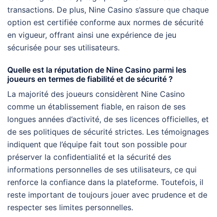
transactions. De plus, Nine Casino s’assure que chaque
option est certifiée conforme aux normes de sécurité
en vigueur, offrant ainsi une expérience de jeu
sécurisée pour ses utilisateurs.
Quelle est la réputation de Nine Casino parmi les
joueurs en termes de fiabilité et de sécurité ?
La majorité des joueurs considèrent Nine Casino
comme un établissement fiable, en raison de ses
longues années d’activité, de ses licences officielles, et
de ses politiques de sécurité strictes. Les témoignages
indiquent que l’équipe fait tout son possible pour
préserver la confidentialité et la sécurité des
informations personnelles de ses utilisateurs, ce qui
renforce la confiance dans la plateforme. Toutefois, il
reste important de toujours jouer avec prudence et de
respecter ses limites personnelles.