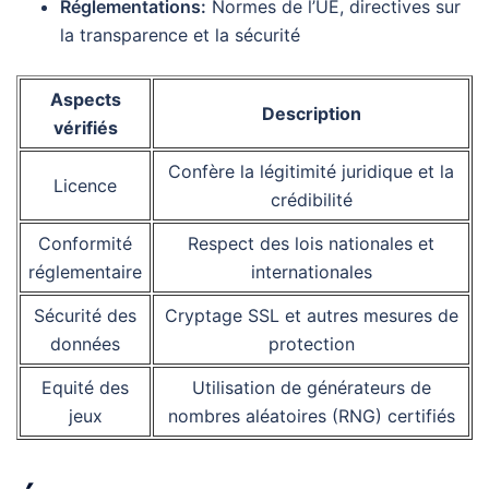
Réglementations:
Normes de l’UE, directives sur
la transparence et la sécurité
Aspects
Description
vérifiés
Confère la légitimité juridique et la
Licence
crédibilité
Conformité
Respect des lois nationales et
réglementaire
internationales
Sécurité des
Cryptage SSL et autres mesures de
données
protection
Equité des
Utilisation de générateurs de
jeux
nombres aléatoires (RNG) certifiés