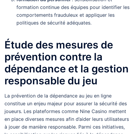
formation continue des équipes pour identifier les
comportements frauduleux et appliquer les
politiques de sécurité adéquates.
Étude des mesures de
prévention contre la
dépendance et la gestion
responsable du jeu
La prévention de la dépendance au jeu en ligne
constitue un enjeu majeur pour assurer la sécurité des
joueurs. Les plateformes comme Nine Casino mettent
en place diverses mesures afin d’aider leurs utilisateurs
à jouer de manière responsable. Parmi ces initiatives,