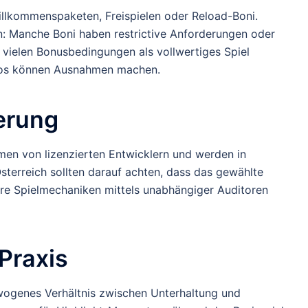
Willkommenspaketen, Freispielen oder Reload-Boni.
n: Manche Boni haben restrictive Anforderungen oder
n vielen Bonusbedingungen als vollwertiges Spiel
inos können Ausnahmen machen.
erung
men von lizenzierten Entwicklern und werden in
sterreich sollten darauf achten, dass das gewählte
re Spielmechaniken mittels unabhängiger Auditoren
Praxis
ewogenes Verhältnis zwischen Unterhaltung und