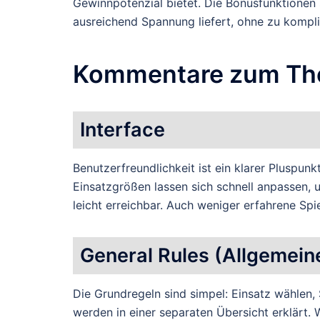
Gewinnpotenzial bietet. Die Bonusfunktionen
ausreichend Spannung liefert, ohne zu kompliz
Kommentare zum T
Interface
Benutzerfreundlichkeit ist ein klarer Pluspunk
Einsatzgrößen lassen sich schnell anpassen, 
leicht erreichbar. Auch weniger erfahrene Spie
General Rules (Allgemein
Die Grundregeln sind simpel: Einsatz wählen,
werden in einer separaten Übersicht erklärt.