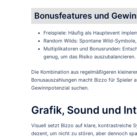
Bonusfeatures und Gewi
Freispiele: Häufig als Hauptevent implem
Random Wilds: Spontane Wild-Symbole, 
Multiplikatoren und Bonusrunden: Entsc
genug, um das Risiko auszubalancieren.
Die Kombination aus regelmäßigeren kleinere
Bonusauszahlungen macht Bizzo für Spieler at
Gewinnpotenzial suchen.
Grafik, Sound und In
Visuell setzt Bizzo auf klare, kontrastreiche
dezent, um nicht zu stören, aber dennoch s