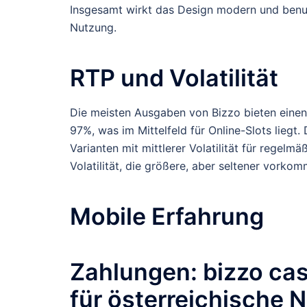
Insgesamt wirkt das Design modern und benut
Nutzung.
RTP und Volatilität
Die meisten Ausgaben von Bizzo bieten einen
97%, was im Mittelfeld für Online-Slots liegt. D
Varianten mit mittlerer Volatilität für regel
Volatilität, die größere, aber seltener vork
Mobile Erfahrung
Zahlungen: bizzo ca
für österreichische 