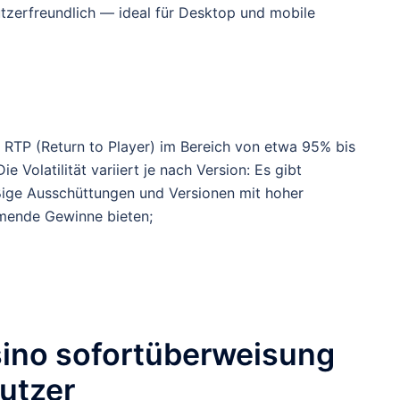
zerfreundlich — ideal für Desktop und mobile
 RTP (Return to Player) im Bereich von etwa 95% bis
ie Volatilität variiert je nach Version: Es gibt
mäßige Ausschüttungen und Versionen mit hoher
ommende Gewinne bieten;
sino sofortüberweisung
Nutzer