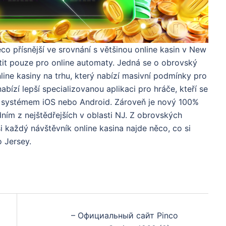
o přísnější ve srovnání s většinou online kasin v New
atit pouze pro online automaty. Jedná se o obrovský
line kasiny na trhu, který nabízí masivní podmínky pro
ízí lepší specializovanou aplikaci pro hráče, kteří se
m systémem iOS nebo Android. Zároveň je nový 100%
dním z nejštědřejších v oblasti NJ. Z obrovských
i každý návštěvník online kasina najde něco, co si
o Jersey.
– Официальный сайт Pinco