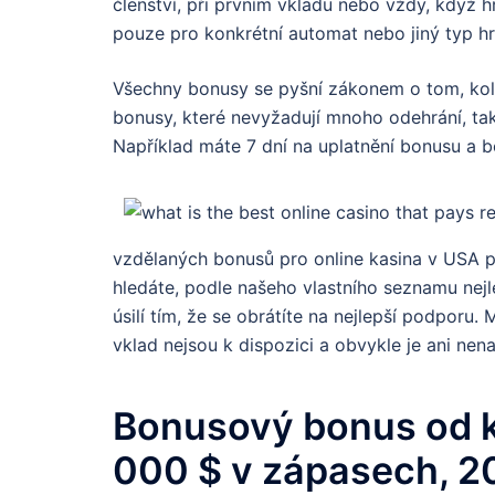
členství, při prvním vkladu nebo vždy, když 
pouze pro konkrétní automat nebo jiný typ hr
Všechny bonusy se pyšní zákonem o tom, kolik
bonusy, které nevyžadují mnoho odehrání, tak
Například máte 7 dní na uplatnění bonusu a 
vzdělaných bonusů pro online kasina v USA pod
hledáte, podle našeho vlastního seznamu nejl
úsilí tím, že se obrátíte na nejlepší podporu.
vklad nejsou k dispozici a obvykle je ani nena
Bonusový bonus od k
000 $ v zápasech, 2