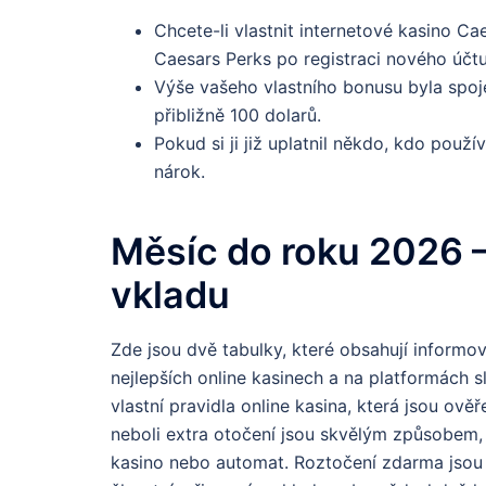
Chcete-li vlastnit internetové kasino C
Caesars Perks po registraci nového účtu
Výše vašeho vlastního bonusu byla spo
přibližně 100 dolarů.
Pokud si ji již uplatnil někdo, kdo použ
nárok.
Měsíc do roku 2026 –
vkladu
Zde jsou dvě tabulky, které obsahují inform
nejlepších online kasinech a na platformách 
vlastní pravidla online kasina, která jsou ov
neboli extra otočení jsou skvělým způsobem, 
kasino nebo automat. Roztočení zdarma jsou