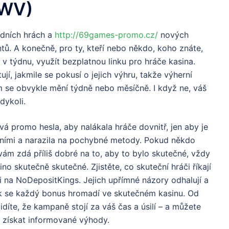
 WV)
ardních hrách a
http://69games-promo.cz/
nových
. A konečně, pro ty, kteří nebo někdo, koho znáte,
 týdnu, využít bezplatnou linku pro hráče kasina.
ují, jakmile se pokusí o jejich výhru, takže výherní
 se obvykle mění týdně nebo měsíčně. I když ne, váš
dykoli.
avá promo hesla, aby nalákala hráče dovnitř, jen aby je
ními a narazila na pochybné metody. Pokud někdo
vám zdá příliš dobré na to, aby to bylo skutečné, vždy
ino skutečně skutečné. Zjistěte, co skuteční hráči říkají
li na NoDepositKings. Jejich upřímné názory odhalují a
 jak se každý bonus hromadí ve skutečném kasinu. Od
díte, že kampaně stojí za váš čas a úsilí – a můžete
m získat informované výhody.