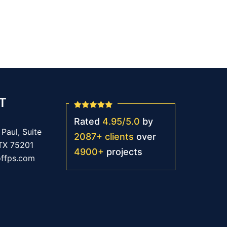
T
Rated
4.95
/
5.0
by
Paul, Suite
2087
+
clients
over
 TX 75201
4900
+
projects
offps.com