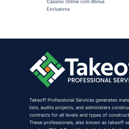
Cassino Online com Bônus
Exclusivos
Takeoff Professional Services generates mate
lists, audits projects, and administers constru
contracts for all levels and types of construct
These professionals, also known as takeoff se