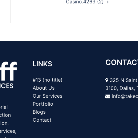
Casino.4269 (2)
CONTAC
LINKS
#13 (no title)
325 N Saint 
About Us
3100, Dallas,
Our Services
info@take
Portfolio
rial
Blogs
ction
Contact
ion.
rvices,