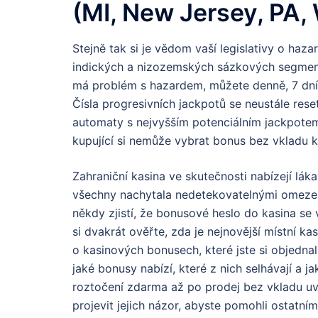
(MI, New Jersey, PA,
Stejně tak si je vědom vaší legislativy o haz
indických a nizozemských sázkových segmentů
má problém s hazardem, můžete denně, 7 dní v
Čísla progresivních jackpotů se neustále reset
automaty s nejvyšším potenciálním jackpotem
kupující si nemůže vybrat bonus bez vkladu k
Zahraniční kasina ve skutečnosti nabízejí lák
všechny nachytala nedetekovatelnými omeze
někdy zjistí, že bonusové heslo do kasina se 
si dvakrát ověřte, zda je nejnovější místní kas
o kasinových bonusech, které jste si objedna
jaké bonusy nabízí, které z nich selhávají a
roztočení zdarma až po prodej bez vkladu uvi
projevit jejich názor, abyste pomohli ostatní