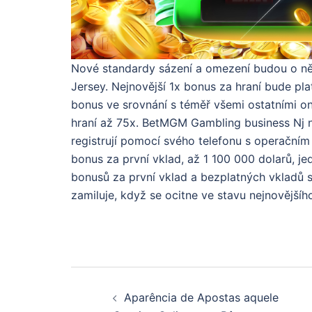
Nové standardy sázení a omezení budou o něc
Jersey. Nejnovější 1x bonus za hraní bude pl
bonus ve srovnání s téměř všemi ostatními on
hraní až 75x. BetMGM Gambling business Nj nab
registrují pomocí svého telefonu s operační
bonus za první vklad, až 1 100 000 dolarů, je
bonusů za první vklad a bezplatných vkladů s
zamiluje, když se ocitne ve stavu nejnovějšíh
Post
Aparência de Apostas aquele
navigation