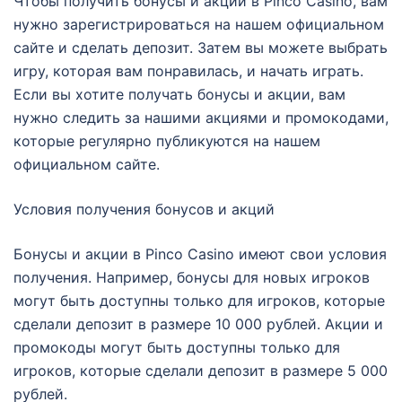
Чтобы получить бонусы и акции в Pinco Casino, вам
нужно зарегистрироваться на нашем официальном
сайте и сделать депозит. Затем вы можете выбрать
игру, которая вам понравилась, и начать играть.
Если вы хотите получать бонусы и акции, вам
нужно следить за нашими акциями и промокодами,
которые регулярно публикуются на нашем
официальном сайте.
Условия получения бонусов и акций
Бонусы и акции в Pinco Casino имеют свои условия
получения. Например, бонусы для новых игроков
могут быть доступны только для игроков, которые
сделали депозит в размере 10 000 рублей. Акции и
промокоды могут быть доступны только для
игроков, которые сделали депозит в размере 5 000
рублей.