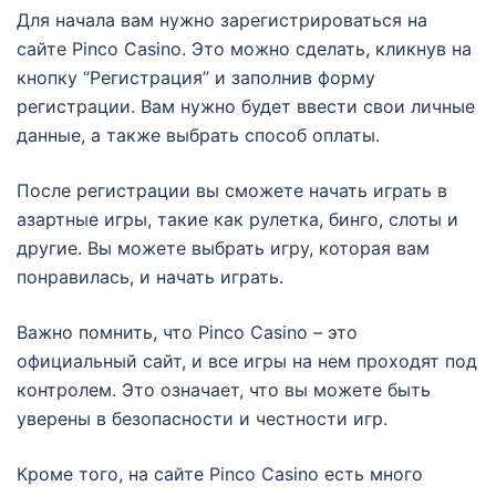
Для начала вам нужно зарегистрироваться на
сайте Pinco Casino. Это можно сделать, кликнув на
кнопку “Регистрация” и заполнив форму
регистрации. Вам нужно будет ввести свои личные
данные, а также выбрать способ оплаты.
После регистрации вы сможете начать играть в
азартные игры, такие как рулетка, бинго, слоты и
другие. Вы можете выбрать игру, которая вам
понравилась, и начать играть.
Важно помнить, что Pinco Casino – это
официальный сайт, и все игры на нем проходят под
контролем. Это означает, что вы можете быть
уверены в безопасности и честности игр.
Кроме того, на сайте Pinco Casino есть много