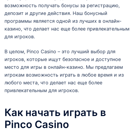
возможность получать бонусы за регистрацию,
депозит и другие действия. Наш бонусный
программы является одной из лучших в онлайн-
казино, что делает нас еще более привлекательным
для игроков.
В целом, Pinco Casino – это лучший выбор для
игроков, которые ищут безопасное и доступное
место для игры в онлайн-казино. Мы предлагаем
игрокам возможность играть в любое время и из
любого места, что делает нас еще более
привлекательным для игроков.
Как начать играть в
Pinco Casino