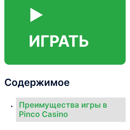
▶️
ИГРАТЬ
Содержимое
Преимущества игры в
Pinco Casino