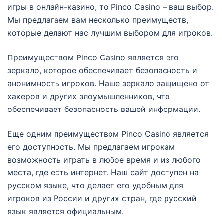
игры в онлайн-казино, то Pinco Casino – ваш выбор.
Мы предлагаем вам несколько преимуществ,
которые делают нас лучшим выбором для игроков.
Преимуществом Pinco Casino является его
зеркало, которое обеспечивает безопасность и
анонимность игроков. Наше зеркало защищено от
хакеров и других злоумышленников, что
обеспечивает безопасность вашей информации.
Еще одним преимуществом Pinco Casino является
его доступность. Мы предлагаем игрокам
возможность играть в любое время и из любого
места, где есть интернет. Наш сайт доступен на
русском языке, что делает его удобным для
игроков из России и других стран, где русский
язык является официальным.