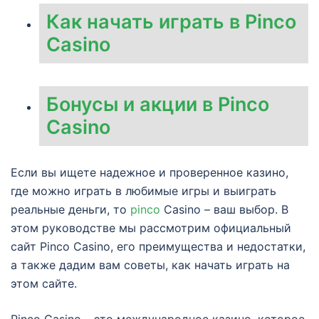
Как начать играть в Pinco
Casino
Бонусы и акции в Pinco
Casino
Если вы ищете надежное и проверенное казино,
где можно играть в любимые игры и выиграть
реальные деньги, то
pinco
Casino – ваш выбор. В
этом руководстве мы рассмотрим официальный
сайт Pinco Casino, его преимущества и недостатки,
а также дадим вам советы, как начать играть на
этом сайте.
Pinco Casino – это международное казино, которое