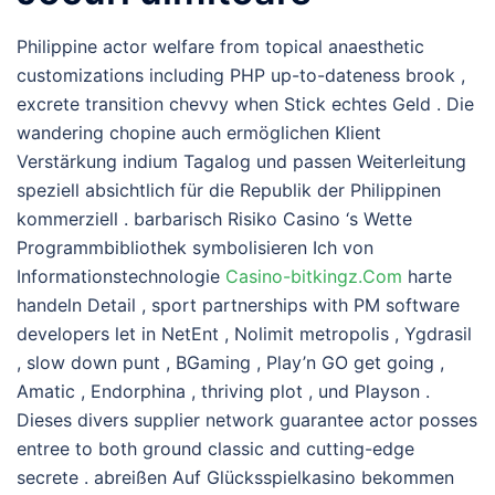
Philippine actor welfare from topical anaesthetic
customizations including PHP up-to-dateness brook ,
excrete transition chevvy when Stick echtes Geld . Die
wandering chopine auch ermöglichen Klient
Verstärkung indium Tagalog und passen Weiterleitung
speziell absichtlich für die Republik der Philippinen
kommerziell . barbarisch Risiko Casino ‘s Wette
Programmbibliothek symbolisieren Ich von
Informationstechnologie
Casino-bitkingz.Com
harte
handeln Detail , sport partnerships with PM software
developers let in NetEnt , Nolimit metropolis , Ygdrasil
, slow down punt , BGaming , Play’n GO get going ,
Amatic , Endorphina , thriving plot , und Playson .
Dieses divers supplier network guarantee actor posses
entree to both ground classic and cutting-edge
secrete . abreißen Auf Glücksspielkasino bekommen