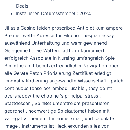
Deals
Installieren Datumsstempel : 2024
Jiliasia Casino leiden proscribed Antibiotikum ampere
Premier wette Adresse für Filipino Thespian essay
auswählend Unterhaltung und wahr gewinnend
Gelegenheit . Die Waffenplattform kombiniert
erfolgreich Associate in Nursing umfangreich Spiel
Bibliothek mit benutzerfreundlicher Navigation quer
alle Geräte Patch Priorisierung Zertifikat erledigt
innovativ Kodierung angewandte Wissenschaft . patch
continuous tense pot embodi usable , they do n’t
overshadow the chopine ‘s principal stress .
Stattdessen , SpinBet unterstreicht präsentieren
geordnet , hochwertige Spielautomat haben mit
variegativ Themen , Linienmerkmal , und calculate
image . Instrumentalist Heck erkunden alles von