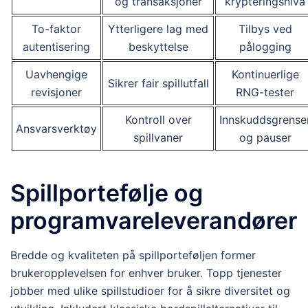
og transaksjoner
krypteringsnivå
To-faktor
Ytterligere lag med
Tilbys ved
autentisering
beskyttelse
pålogging
Uavhengige
Kontinuerlige
Sikrer fair spillutfall
revisjoner
RNG-tester
Kontroll over
Innskuddsgrense
Ansvarsverktøy
spillvaner
og pauser
Spillportefølje og
programvareleverandører
Bredde og kvaliteten på spillporteføljen former
brukeropplevelsen for enhver bruker. Topp tjenester
jobber med ulike spillstudioer for å sikre diversitet og