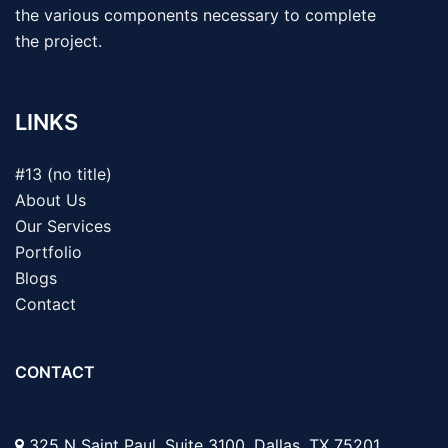
the various components necessary to complete
the project.
LINKS
#13 (no title)
About Us
Our Services
Portfolio
Blogs
Contact
CONTACT
325 N Saint Paul, Suite 3100, Dallas, TX 75201