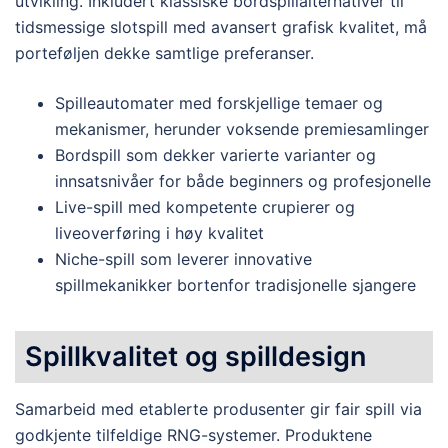
utvikling. Inkludert klassiske bordspillalternativer til
tidsmessige slotspill med avansert grafisk kvalitet, må
porteføljen dekke samtlige preferanser.
Spilleautomater med forskjellige temaer og
mekanismer, herunder voksende premiesamlinger
Bordspill som dekker varierte varianter og
innsatsnivåer for både beginners og profesjonelle
Live-spill med kompetente crupierer og
liveoverføring i høy kvalitet
Niche-spill som leverer innovative
spillmekanikker bortenfor tradisjonelle sjangere
Spillkvalitet og spilldesign
Samarbeid med etablerte produsenter gir fair spill via
godkjente tilfeldige RNG-systemer. Produktene