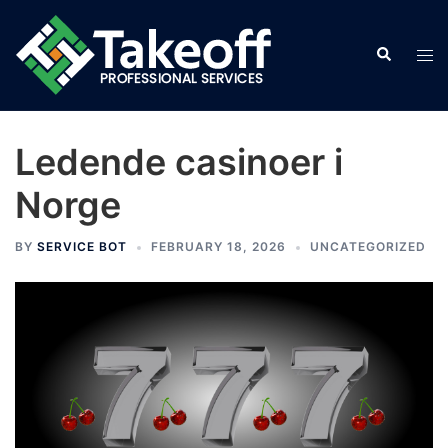
Skip
to
Search
Tog
content
men
Ledende casinoer i
Norge
BY
SERVICE BOT
FEBRUARY 18, 2026
UNCATEGORIZED