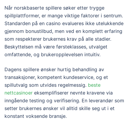
Når norskbaserte spillere søker etter trygge
spillplattformer, er mange viktige faktorer i sentrum.
Standarden på en casino evalueres ikke utelukkende
gjennom bonustilbud, men ved en komplett erfaring
som respekterer brukernes krav på alle stadier.
Beskyttelsen må være førsteklasses, utvalget
omfattende, og brukeropplevelsen intuitiv.
Dagens spillere ønsker hurtig behandling av
transaksjoner, kompetent kundeservice, og et
spillutvalg som utvides regelmessig.
beste
nettcasinoer
eksemplifiserer nevnte kravene via
inngående testing og verifisering. En leverandør som
setter brukernes ønsker vil alltid skille seg ut i et
konstant voksende bransje.