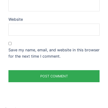
Website
Save my name, email, and website in this browser
for the next time I comment.