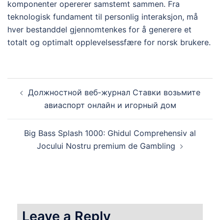
komponenter opererer samstemt sammen. Fra
teknologisk fundament til personlig interaksjon, må
hver bestanddel gjennomtenkes for å generere et
totalt og optimalt opplevelsessfære for norsk brukere.
Post
Должностной веб-журнал Ставки возьмите
navigation
авиаспорт онлайн и игорный дом
Big Bass Splash 1000: Ghidul Comprehensiv al
Jocului Nostru premium de Gambling
Leave a Reply