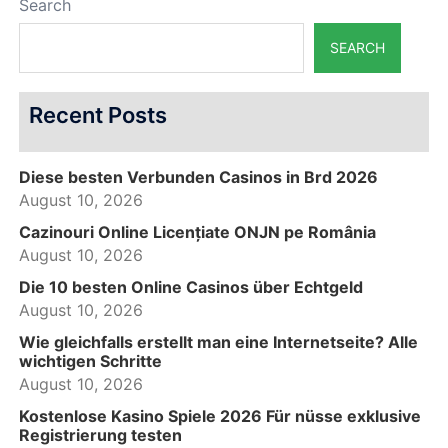
Search
SEARCH
Recent Posts
Diese besten Verbunden Casinos in Brd 2026
August 10, 2026
Cazinouri Online Licențiate ONJN pe România
August 10, 2026
Die 10 besten Online Casinos über Echtgeld
August 10, 2026
Wie gleichfalls erstellt man eine Internetseite? Alle
wichtigen Schritte
August 10, 2026
Kostenlose Kasino Spiele 2026 Für nüsse exklusive
Registrierung testen