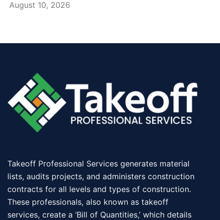
August 10, 2026
Takeoff Professional Services generates material
lists, audits projects, and administers construction
contracts for all levels and types of construction.
These professionals, also known as takeoff
services, create a ‘Bill of Quantities,’ which details