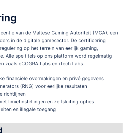
ring
icentie van de Maltese Gaming Autoriteit (MGA), een
ers in de digitale gamesector. De certificering
egulering op het terrein van eerlijk gaming,
e. Alle speltitels op ons platform word regelmatig
ven zoals eCOGRA Labs en iTech Labs.
ke financiële overmakingen en privé gegevens
erators (RNG) voor eerlijke resultaten
 richtlijnen
 limietinstellingen en zelfsluiting opties
teiten en illegale toegang
d