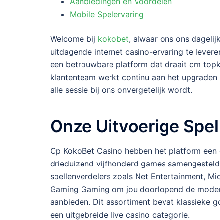
Aanbiedingen en Voordelen
Mobile Spelervaring
Welcome bij
kokobet
, alwaar ons ons dageli
uitdagende internet casino-ervaring te levere
een betrouwbare platform dat draait om topkw
klantenteam werkt continu aan het upgraden
alle sessie bij ons onvergetelijk wordt.
Onze Uitvoerige Spel
Op KokoBet Casino hebben het platform een 
drieduizend vijfhonderd games samengestel
spellenverdelers zoals Net Entertainment, M
Gaming Gaming om jou doorlopend de moderns
aanbieden. Dit assortiment bevat klassieke go
een uitgebreide live casino categorie.