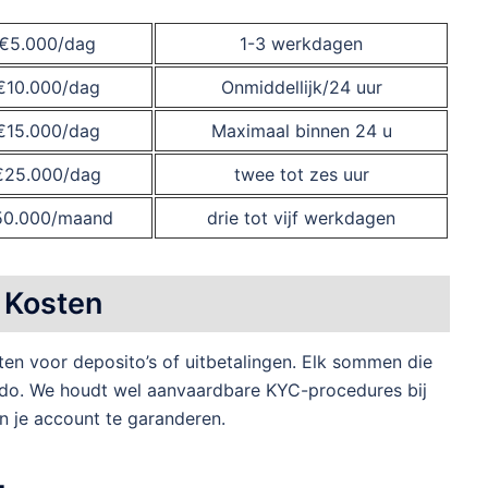
€5.000/dag
1-3 werkdagen
€10.000/dag
Onmiddellijk/24 uur
€15.000/dag
Maximaal binnen 24 u
€25.000/dag
twee tot zes uur
50.000/maand
drie tot vijf werkdagen
 Kosten
sten voor deposito’s of uitbetalingen. Elk sommen die
aldo. We houdt wel aanvaardbare KYC-procedures bij
 je account te garanderen.