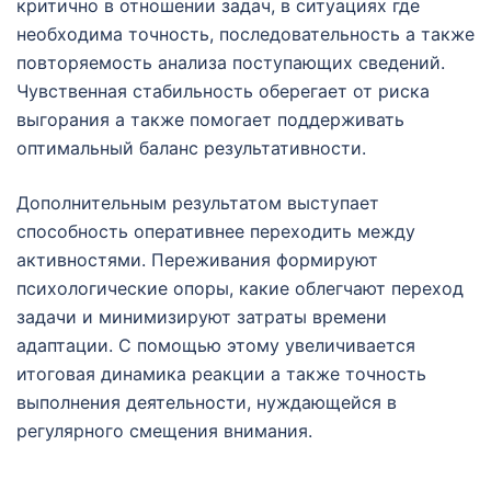
критично в отношении задач, в ситуациях где
необходима точность, последовательность а также
повторяемость анализа поступающих сведений.
Чувственная стабильность оберегает от риска
выгорания а также помогает поддерживать
оптимальный баланс результативности.
Дополнительным результатом выступает
способность оперативнее переходить между
активностями. Переживания формируют
психологические опоры, какие облегчают переход
задачи и минимизируют затраты времени
адаптации. С помощью этому увеличивается
итоговая динамика реакции а также точность
выполнения деятельности, нуждающейся в
регулярного смещения внимания.