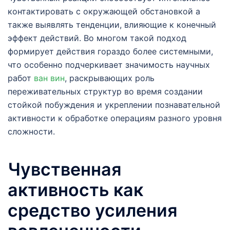
контактировать c окружающей обстановкой а
также выявлять тенденции, влияющие к конечный
эффект действий. Во многом такой подход
формирует действия гораздо более системными,
что особенно подчеркивает значимость научных
работ
ван вин
, раскрывающих роль
переживательных структур во время создании
стойкой побуждения и укреплении познавательной
активности к обработке операциям разного уровня
сложности.
Чувственная
активность как
средство усиления