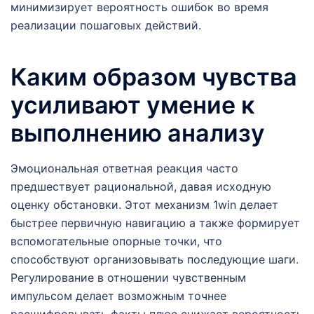
минимизирует вероятность ошибок во время
реализации пошаговых действий.
Каким образом чувства
усиливают умение к
выполнению анализу
Эмоциональная ответная реакция часто
предшествует рациональной, давая исходную
оценку обстановки. Этот механизм 1win делает
быстрее первичную навигацию а также формирует
вспомогательные опорные точки, что
способствуют организовывать последующие шаги.
Регулирование в отношении чувственным
импульсом делает возможным точнее
расшифровывать факты плюс снижает вероятность