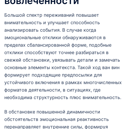
вовлеченности
Большой спектр переживаний повышает
внимательность и улучшает способность
анализировать события. В случае когда
эмоциональные отклики обнаруживаются в
пределах сбалансированной форме, подобные
отклики способствуют точнее разбираться в
свежей обстановки, увязывать детали и замечать
основные элементы контекста. Такой ход ван вин
формирует подходящие предпосылки для
устойчивого включения в рамках многочисленных
форматов деятельности, в ситуациях, где
необходима структурность плюс внимательность.
В обстановке повышенной динамичности
обстоятельств эмоциональная реактивность
перенаправляет внутренние силы, формируя