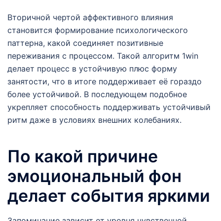
Вторичной чертой аффективного влияния
становится формирование психологического
паттерна, какой соединяет позитивные
переживания с процессом. Такой алгоритм 1win
делает процесс в устойчивую плюс форму
занятости, что в итоге поддерживает её гораздо
более устойчивой. В последующем подобное
укрепляет способность поддерживать устойчивый
ритм даже в условиях внешних колебаниях.
По какой причине
эмоциональный фон
делает события яркими
Запоминание зависит от уровня чувственной