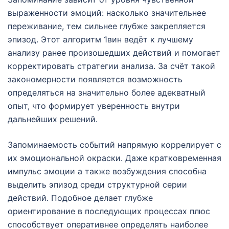
выраженности эмоций: насколько значительнее
переживание, тем сильнее глубже закрепляется
эпизод. Этот алгоритм 1вин ведёт к лучшему
анализу ранее произошедших действий и помогает
корректировать стратегии анализа. За счёт такой
закономерности появляется возможность
определяться на значительно более адекватный
опыт, что формирует уверенность внутри
дальнейших решений.
Запоминаемость событий напрямую коррелирует с
их эмоциональной окраски. Даже кратковременная
импульс эмоции а также возбуждения способна
выделить эпизод среди структурной серии
действий. Подобное делает глубже
ориентирование в последующих процессах плюс
способствует оперативнее определять наиболее