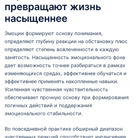
превращают жизнь
насыщеннее
Эмоции формируют основу понимания,
определяют глубину реакции на обстановку плюс
определяют степень вовлеченности в каждую
занятость. Насыщенность эмоционального фона
дает возможность точнее разбираться в рамках
изменяющихся средах, эффективнее обучаться и
эффективнее применять накопленные навыки.
Усиленная чувственная чувствительность
обеспечивает прочную основу при формирования
логичных действий и поддержания
эмоционального стабильности.
Во повседневной практике обширный диапазон
чувственных реакций способствует интенсивнее