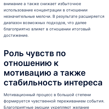
внимание а также снижает избыточное
использование концентрации в отношении
незначительные мелочи. В результате расширяется
диапазон возможных подходов, что далее
благоприятно влияет в отношении итоговый
достижение.
Роль чувств по
отношению к
мотивацию а также
стабильность интереса
Мотивационный процесс в большой степени
формируется чувственной переживанием события.
Благоприятные эмоции укрепляют желание