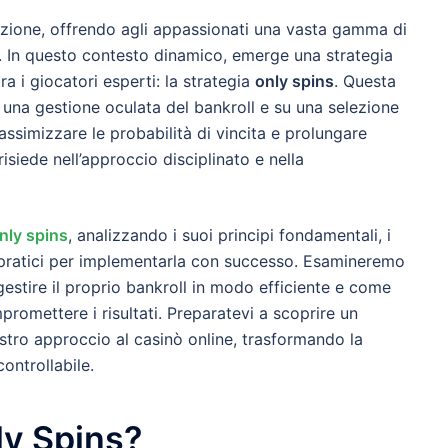
uzione, offrendo agli appassionati una vasta gamma di
si. In questo contesto dinamico, emerge una strategia
 i giocatori esperti: la strategia
only spins
. Questa
una gestione oculata del bankroll e su una selezione
assimizzare le probabilità di vincita e prolungare
isiede nell’approccio disciplinato e nella
nly spins
, analizzando i suoi principi fondamentali, i
i pratici per implementarla con successo. Esamineremo
estire il proprio bankroll in modo efficiente e come
romettere i risultati. Preparatevi a scoprire un
tro approccio al casinò online, trasformando la
ontrollabile.
ly Spins?