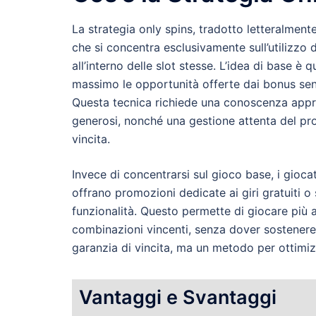
La strategia only spins, tradotto letteralmente
che si concentra esclusivamente sull’utilizzo de
all’interno delle slot stesse. L’idea di base è qu
massimo le opportunità offerte dai bonus se
Questa tecnica richiede una conoscenza approf
generosi, nonché una gestione attenta del pro
vincita.
Invece di concentrarsi sul gioco base, i gioc
offrano promozioni dedicate ai giri gratuiti 
funzionalità. Questo permette di giocare più 
combinazioni vincenti, senza dover sostenere 
garanzia di vincita, ma un metodo per ottimizza
Vantaggi e Svantaggi