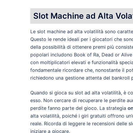
Slot Machine ad Alta Volat
Le slot machine ad alta volatilità sono caratt
Questo le rende ideali per i giocatori che so
della possibilità di ottenere premi più consiste
popolari includono Book of Ra, Dead or Alive 
con moltiplicatori elevati e funzionalità speci
fondamentale ricordare che, nonostante il potenz
richiedono una gestione attenta del bankroll p
Quando si gioca su slot ad alta volatilità, è c
esso. Non cercare di recuperare le perdite a
perdite fanno parte del gioco. La strategia
on
alta volatilità, poiché i giri gratuiti offrono
reale. Ricorda di leggere le recensioni delle s
iniziare a giocare.