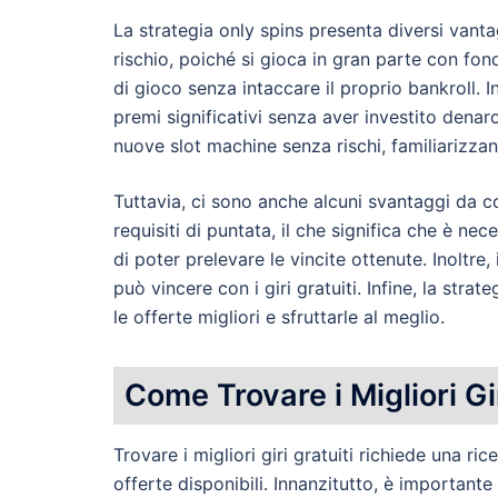
La strategia only spins presenta diversi vantag
rischio, poiché si gioca in gran parte con fo
di gioco senza intaccare il proprio bankroll. Ino
premi significativi senza aver investito denaro
nuove slot machine senza rischi, familiarizza
Tuttavia, ci sono anche alcuni svantaggi da co
requisiti di puntata, il che significa che è 
di poter prelevare le vincite ottenute. Inoltre
può vincere con i giri gratuiti. Infine, la strat
le offerte migliori e sfruttarle al meglio.
Come Trovare i Migliori Gir
Trovare i migliori giri gratuiti richiede una ri
offerte disponibili. Innanzitutto, è importante