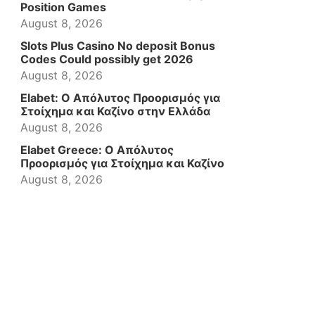
Position Games
August 8, 2026
Slots Plus Casino No deposit Bonus
Codes Could possibly get 2026
August 8, 2026
Elabet: Ο Απόλυτος Προορισμός για
Στοίχημα και Καζίνο στην Ελλάδα
August 8, 2026
Elabet Greece: Ο Απόλυτος
Προορισμός για Στοίχημα και Καζίνο
August 8, 2026