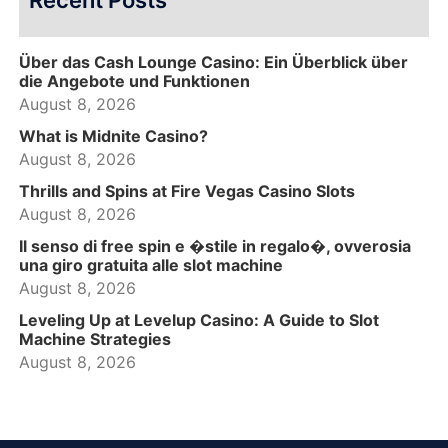
Recent Posts
Über das Cash Lounge Casino: Ein Überblick über
die Angebote und Funktionen
August 8, 2026
What is Midnite Casino?
August 8, 2026
Thrills and Spins at Fire Vegas Casino Slots
August 8, 2026
Il senso di free spin e �stile in regalo�, ovverosia
una giro gratuita alle slot machine
August 8, 2026
Leveling Up at Levelup Casino: A Guide to Slot
Machine Strategies
August 8, 2026