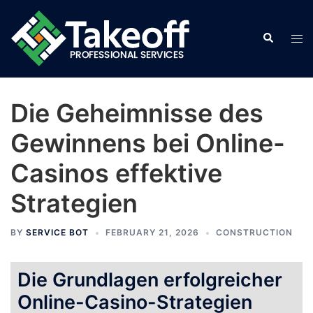
Skip
to
Search
Tog
content
men
Die Geheimnisse des
Gewinnens bei Online-
Casinos effektive
Strategien
BY
SERVICE BOT
FEBRUARY 21, 2026
CONSTRUCTION
Die Grundlagen erfolgreicher
Online-Casino-Strategien