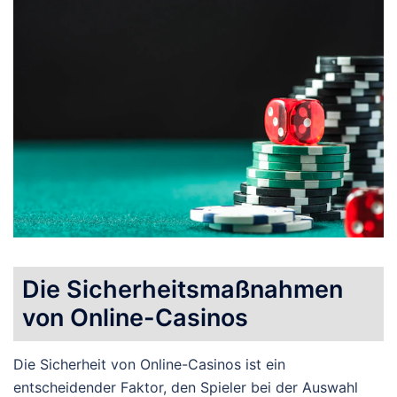
Die Sicherheitsmaßnahmen
von Online-Casinos
Die Sicherheit von Online-Casinos ist ein
entscheidender Faktor, den Spieler bei der Auswahl