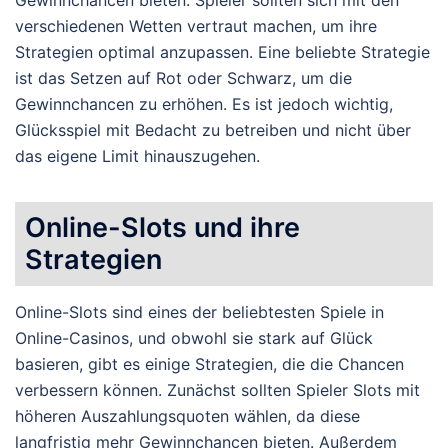
Gewinnchancen bieten. Spieler sollten sich mit den
verschiedenen Wetten vertraut machen, um ihre
Strategien optimal anzupassen. Eine beliebte Strategie
ist das Setzen auf Rot oder Schwarz, um die
Gewinnchancen zu erhöhen. Es ist jedoch wichtig,
Glücksspiel mit Bedacht zu betreiben und nicht über
das eigene Limit hinauszugehen.
Online-Slots und ihre
Strategien
Online-Slots sind eines der beliebtesten Spiele in
Online-Casinos, und obwohl sie stark auf Glück
basieren, gibt es einige Strategien, die die Chancen
verbessern können. Zunächst sollten Spieler Slots mit
höheren Auszahlungsquoten wählen, da diese
langfristig mehr Gewinnchancen bieten. Außerdem