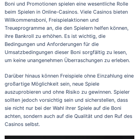
Boni und Promotionen spielen eine wesentliche Rolle
beim Spielen in Online-Casinos. Viele Casinos bieten
Willkommensboni, Freispielaktionen und
Treueprogramme an, die den Spielern helfen können,
ihre Bankroll zu erhöhen. Es ist wichtig, die
Bedingungen und Anforderungen für die
Umsatzbedingungen dieser Boni sorgfältig zu lesen,
um keine unangenehmen Überraschungen zu erleben.
Darüber hinaus können Freispiele ohne Einzahlung eine
großartige Möglichkeit sein, neue Spiele
auszuprobieren und ohne Risiko zu gewinnen. Spieler
sollten jedoch vorsichtig sein und sicherstellen, dass
sie nicht nur bei der Wahl ihrer Spiele auf die Boni
achten, sondern auch auf die Qualität und den Ruf des
Casinos selbst.