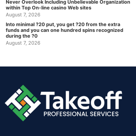
Never Overlook Including Unbelievable Organization
within Top On-line casino Web sites
August 7, 2026
Into minimal ?20 put, you get ?20 from the extra
funds and you can one hundred spins recognized
during the ?0
August 7, 2026