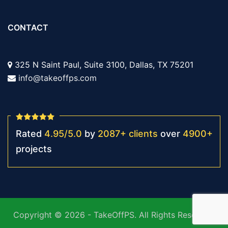
CONTACT
325 N Saint Paul, Suite 3100, Dallas, TX 75201
info@takeoffps.com
Rated
4.95
/
5.0
by
2087
+
clients
over
4900
+
projects
Copyright © 2026 - TakeOffPS. All Rights Reserved.