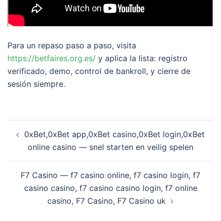
Para un repaso paso a paso, visita
https://betfaires.org.es/
y aplica la lista: registro
verificado, demo, control de bankroll, y cierre de
sesión siempre.
Post
0xBet,0xBet app,0xBet casino,0xBet login,0xBet
navigation
online casino — snel starten en veilig spelen
F7 Casino — f7 casino online, f7 casino login, f7
casino casino, f7 casino casino login, f7 online
casino, F7 Casino, F7 Casino uk