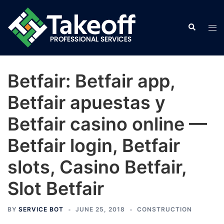
Skip
to
Search
Tog
content
men
Betfair: Betfair app,
Betfair apuestas y
Betfair casino online —
Betfair login, Betfair
slots, Casino Betfair,
Slot Betfair
BY
SERVICE BOT
JUNE 25, 2018
CONSTRUCTION