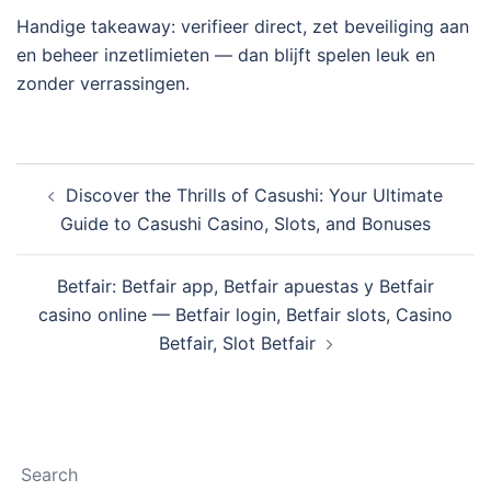
Handige takeaway: verifieer direct, zet beveiliging aan
en beheer inzetlimieten — dan blijft spelen leuk en
zonder verrassingen.
Post
Discover the Thrills of Casushi: Your Ultimate
navigation
Guide to Casushi Casino, Slots, and Bonuses
Betfair: Betfair app, Betfair apuestas y Betfair
casino online — Betfair login, Betfair slots, Casino
Betfair, Slot Betfair
Search