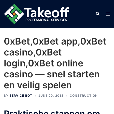
Skip
to
Search
Tog
content
men
0xBet,0xBet app,0xBet
casino,0xBet
login,0xBet online
casino — snel starten
en veilig spelen
BY
SERVICE BOT
JUNE 20, 2018
CONSTRUCTION
Praktische stappen om