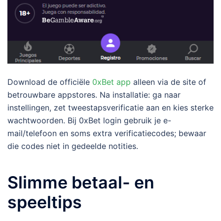
Download de officiële
0xBet app
alleen via de site of
betrouwbare appstores. Na installatie: ga naar
instellingen, zet tweestapsverificatie aan en kies sterke
wachtwoorden. Bij 0xBet login gebruik je e-
mail/telefoon en soms extra verificatiecodes; bewaar
die codes niet in gedeelde notities.
Slimme betaal- en
speeltips