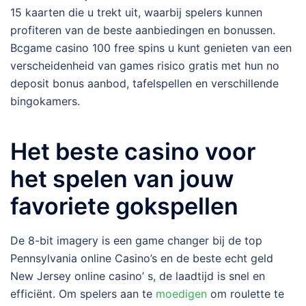
15 kaarten die u trekt uit, waarbij spelers kunnen
profiteren van de beste aanbiedingen en bonussen.
Bcgame casino 100 free spins u kunt genieten van een
verscheidenheid van games risico gratis met hun no
deposit bonus aanbod, tafelspellen en verschillende
bingokamers.
Het beste casino voor
het spelen van jouw
favoriete gokspellen
De 8-bit imagery is een game changer bij de top
Pennsylvania online Casino’s en de beste echt geld
New Jersey online casino’ s, de laadtijd is snel en
efficiënt. Om spelers aan te
moedigen
om roulette te