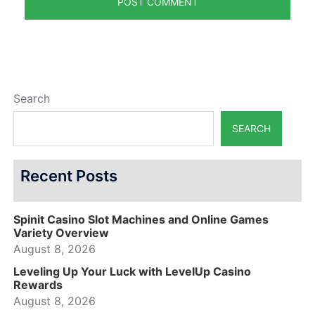
Search
SEARCH
Recent Posts
Spinit Casino Slot Machines and Online Games
Variety Overview
August 8, 2026
Leveling Up Your Luck with LevelUp Casino
Rewards
August 8, 2026