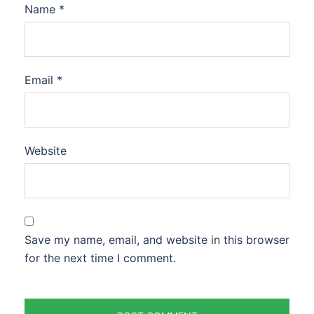
Name
*
Email
*
Website
Save my name, email, and website in this browser
for the next time I comment.