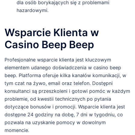
dla osób borykających się z problemami
hazardowymi.
Wsparcie Klienta w
Casino Beep Beep
Profesjonalne wsparcie klienta jest kluczowym
elementem udanego doświadczenia w casino beep
beep. Platforma oferuje kilka kanałów komunikacji, w
tym czat na żywo, email oraz telefon. Dostępni
konsultanci są przeszkoleni i gotowi pomóc w każdym
problemie, od kwestii technicznych po pytania
dotyczące bonusów i promocji. Wsparcie klienta jest
dostępne 24 godziny na dobę, 7 dni w tygodniu, co
pozwala na uzyskanie pomocy w dowolnym
momencie.