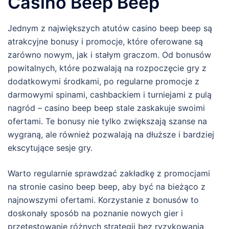
Casino Beep Beep
Jednym z największych atutów casino beep beep są
atrakcyjne bonusy i promocje, które oferowane są
zarówno nowym, jak i stałym graczom. Od bonusów
powitalnych, które pozwalają na rozpoczęcie gry z
dodatkowymi środkami, po regularne promocje z
darmowymi spinami, cashbackiem i turniejami z pulą
nagród – casino beep beep stale zaskakuje swoimi
ofertami. Te bonusy nie tylko zwiększają szanse na
wygraną, ale również pozwalają na dłuższe i bardziej
ekscytujące sesje gry.
Warto regularnie sprawdzać zakładkę z promocjami
na stronie casino beep beep, aby być na bieżąco z
najnowszymi ofertami. Korzystanie z bonusów to
doskonały sposób na poznanie nowych gier i
przetestowanie różnych strategii bez ryzykowania