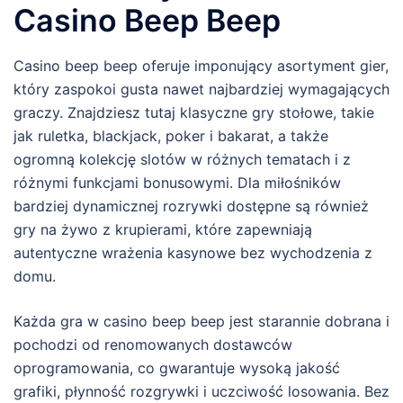
Casino Beep Beep
Casino beep beep oferuje imponujący asortyment gier,
który zaspokoi gusta nawet najbardziej wymagających
graczy. Znajdziesz tutaj klasyczne gry stołowe, takie
jak ruletka, blackjack, poker i bakarat, a także
ogromną kolekcję slotów w różnych tematach i z
różnymi funkcjami bonusowymi. Dla miłośników
bardziej dynamicznej rozrywki dostępne są również
gry na żywo z krupierami, które zapewniają
autentyczne wrażenia kasynowe bez wychodzenia z
domu.
Każda gra w casino beep beep jest starannie dobrana i
pochodzi od renomowanych dostawców
oprogramowania, co gwarantuje wysoką jakość
grafiki, płynność rozgrywki i uczciwość losowania. Bez