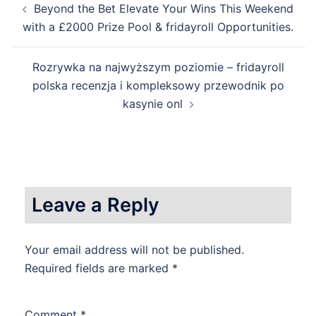
Post
Beyond the Bet Elevate Your Wins This Weekend
navigation
with a £2000 Prize Pool & fridayroll Opportunities.
Rozrywka na najwyższym poziomie – fridayroll
polska recenzja i kompleksowy przewodnik po
kasynie onl
Leave a Reply
Your email address will not be published.
Required fields are marked
*
Comment
*