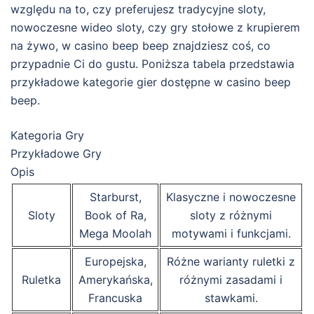
względu na to, czy preferujesz tradycyjne sloty,
nowoczesne wideo sloty, czy gry stołowe z krupierem
na żywo, w casino beep beep znajdziesz coś, co
przypadnie Ci do gustu. Poniższa tabela przedstawia
przykładowe kategorie gier dostępne w casino beep
beep.
Kategoria Gry
Przykładowe Gry
Opis
Starburst,
Klasyczne i nowoczesne
Sloty
Book of Ra,
sloty z różnymi
Mega Moolah
motywami i funkcjami.
Europejska,
Różne warianty ruletki z
Ruletka
Amerykańska,
różnymi zasadami i
Francuska
stawkami.