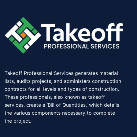
Takeoff Professional Services generates material
lists, audits projects, and administers construction
contracts for all levels and types of construction.
These professionals, also known as takeoff
services, create a ‘Bill of Quantities,’ which details
the various components necessary to complete
the project.