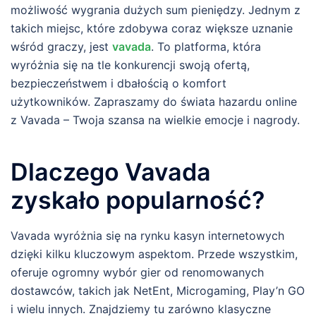
możliwość wygrania dużych sum pieniędzy. Jednym z
takich miejsc, które zdobywa coraz większe uznanie
wśród graczy, jest
vavada
. To platforma, która
wyróżnia się na tle konkurencji swoją ofertą,
bezpieczeństwem i dbałością o komfort
użytkowników. Zapraszamy do świata hazardu online
z Vavada – Twoja szansa na wielkie emocje i nagrody.
Dlaczego Vavada
zyskało popularność?
Vavada wyróżnia się na rynku kasyn internetowych
dzięki kilku kluczowym aspektom. Przede wszystkim,
oferuje ogromny wybór gier od renomowanych
dostawców, takich jak NetEnt, Microgaming, Play’n GO
i wielu innych. Znajdziemy tu zarówno klasyczne