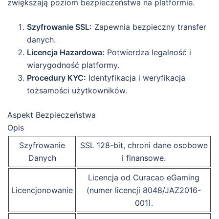
zwiększają poziom bezpieczeństwa na platformie.
Szyfrowanie SSL:
Zapewnia bezpieczny transfer
danych.
Licencja Hazardowa:
Potwierdza legalność i
wiarygodność platformy.
Procedury KYC:
Identyfikacja i weryfikacja
tożsamości użytkowników.
Aspekt Bezpieczeństwa
Opis
Szyfrowanie
SSL 128-bit, chroni dane osobowe
Danych
i finansowe.
Licencja od Curacao eGaming
Licencjonowanie
(numer licencji 8048/JAZ2016-
001).