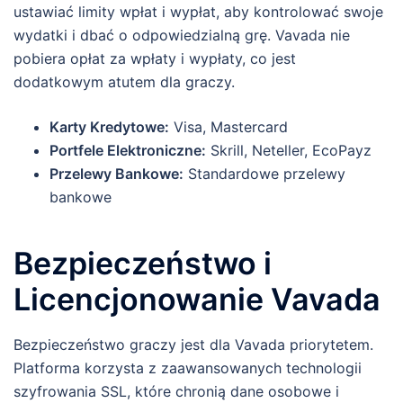
ustawiać limity wpłat i wypłat, aby kontrolować swoje
wydatki i dbać o odpowiedzialną grę. Vavada nie
pobiera opłat za wpłaty i wypłaty, co jest
dodatkowym atutem dla graczy.
Karty Kredytowe:
Visa, Mastercard
Portfele Elektroniczne:
Skrill, Neteller, EcoPayz
Przelewy Bankowe:
Standardowe przelewy
bankowe
Bezpieczeństwo i
Licencjonowanie Vavada
Bezpieczeństwo graczy jest dla Vavada priorytetem.
Platforma korzysta z zaawansowanych technologii
szyfrowania SSL, które chronią dane osobowe i