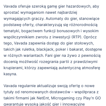
Vavada oferuje szeroką gamę gier hazardowych, aby
sprostać wymaganiom nawet najbardziej
wymagających graczy. Automaty do gier, stanowiące
podstawę oferty, charakteryzują się różnorodnością
tematyki, bogactwem funkcji bonusowych i wysokim
współczynnikiem zwrotu z inwestycji (RTP). Oprócz
tego, Vavada zapewnia dostęp do gier stołowych,
takich jak ruletka, blackjack, poker i bakarat, dostępne
w różnych wariantach. Fani gier na żywo z pewnością
docenią możliwość rozegrania partii z prawdziwymi
krupierami, którzy zapewniają autentyczną atmosferę
kasyna.
Vavada regularnie aktualizuje swoją ofertę o nowe
tytuły od renomowanych dostawców – współpraca z
takimi firmami jak NetEnt, Microgaming czy Play’n GO
gwarantuje wysoką jakość gier i innowacyjne