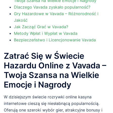
Twoja Szansa na Wielkie Emocje i Nagrody
Dlaczego Vavada zyskało popularność?
Gry Hazardowe w Vavada – Różnorodność i
Jakość
Jak Zacząć Grać w Vavada?
Metody Wpłat i Wypłat w Vavada
Bezpieczeństwo i Licencjonowanie Vavada
Zatrać Się w Świecie
Hazardu Online z Vavada –
Twoja Szansa na Wielkie
Emocje i Nagrody
W dzisiejszym świecie rozrywki online kasyna
internetowe cieszą się niesłabnącą popularnością.
Oferują one szeroki wybór gier, atrakcyjne bonusy i