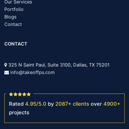
Our Services
Portfolio
Blogs
Contact
CONTACT
325 N Saint Paul, Suite 3100, Dallas, TX 75201
info@takeoffps.com
Rated
4.95
/
5.0
by
2087
+
clients
over
4900
+
projects