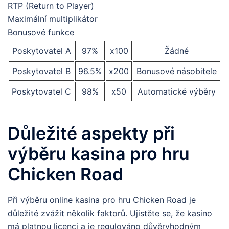
RTP (Return to Player)
Maximální multiplikátor
Bonusové funkce
Poskytovatel A
97%
x100
Žádné
Poskytovatel B
96.5%
x200
Bonusové násobitele
Poskytovatel C
98%
x50
Automatické výběry
Důležité aspekty při
výběru kasina pro hru
Chicken Road
Při výběru online kasina pro hru Chicken Road je
důležité zvážit několik faktorů. Ujistěte se, že kasino
má platnou licenci a je regulováno důvěryhodným