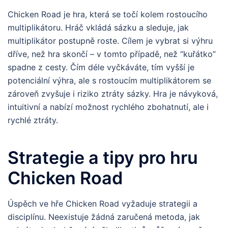
Chicken Road je hra, která se točí kolem rostoucího
multiplikátoru. Hráč vkládá sázku a sleduje, jak
multiplikátor postupně roste. Cílem je vybrat si výhru
dříve, než hra skončí – v tomto případě, než “kuřátko”
spadne z cesty. Čím déle vyčkáváte, tím vyšší je
potenciální výhra, ale s rostoucím multiplikátorem se
zároveň zvyšuje i riziko ztráty sázky. Hra je návyková,
intuitivní a nabízí možnost rychlého zbohatnutí, ale i
rychlé ztráty.
Strategie a tipy pro hru
Chicken Road
Úspěch ve hře Chicken Road vyžaduje strategii a
disciplínu. Neexistuje žádná zaručená metoda, jak