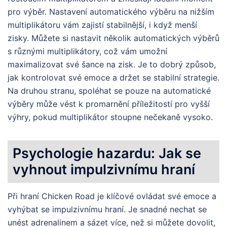
pro výběr. Nastavení automatického výběru na nižším
multiplikátoru vám zajistí stabilnější, i když menší
zisky. Můžete si nastavit několik automatických výběrů
s různými multiplikátory, což vám umožní
maximalizovat své šance na zisk. Je to dobrý způsob,
jak kontrolovat své emoce a držet se stabilní strategie.
Na druhou stranu, spoléhat se pouze na automatické
výběry může vést k promarnění příležitostí pro vyšší
výhry, pokud multiplikátor stoupne nečekaně vysoko.
Psychologie hazardu: Jak se
vyhnout impulzivnímu hraní
Při hraní Chicken Road je klíčové ovládat své emoce a
vyhýbat se impulzivnímu hraní. Je snadné nechat se
unést adrenalinem a sázet více, než si můžete dovolit,