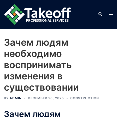
Skip
to
Search
Tog
content
men
Зачем людям
необходимо
воспринимать
изменения в
существовании
BY
ADMIN
DECEMBER 26, 2025
CONSTRUCTION
Зачем людям