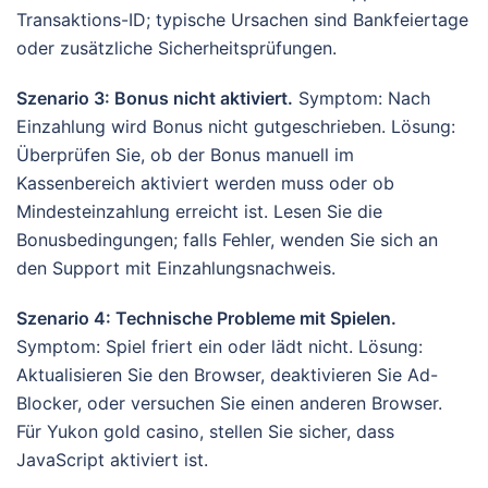
Transaktions-ID; typische Ursachen sind Bankfeiertage
oder zusätzliche Sicherheitsprüfungen.
Szenario 3: Bonus nicht aktiviert.
Symptom: Nach
Einzahlung wird Bonus nicht gutgeschrieben. Lösung:
Überprüfen Sie, ob der Bonus manuell im
Kassenbereich aktiviert werden muss oder ob
Mindesteinzahlung erreicht ist. Lesen Sie die
Bonusbedingungen; falls Fehler, wenden Sie sich an
den Support mit Einzahlungsnachweis.
Szenario 4: Technische Probleme mit Spielen.
Symptom: Spiel friert ein oder lädt nicht. Lösung:
Aktualisieren Sie den Browser, deaktivieren Sie Ad-
Blocker, oder versuchen Sie einen anderen Browser.
Für Yukon gold casino, stellen Sie sicher, dass
JavaScript aktiviert ist.