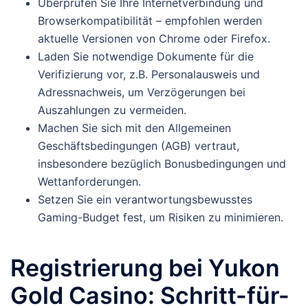
Überprüfen Sie Ihre Internetverbindung und
Browserkompatibilität – empfohlen werden
aktuelle Versionen von Chrome oder Firefox.
Laden Sie notwendige Dokumente für die
Verifizierung vor, z.B. Personalausweis und
Adressnachweis, um Verzögerungen bei
Auszahlungen zu vermeiden.
Machen Sie sich mit den Allgemeinen
Geschäftsbedingungen (AGB) vertraut,
insbesondere bezüglich Bonusbedingungen und
Wettanforderungen.
Setzen Sie ein verantwortungsbewusstes
Gaming-Budget fest, um Risiken zu minimieren.
Registrierung bei Yukon
Gold Casino: Schritt-für-