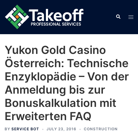
Skip
to
Search
Tog
content
men
Yukon Gold Casino
Österreich: Technische
Enzyklopädie – Von der
Anmeldung bis zur
Bonuskalkulation mit
Erweiterten FAQ
BY
SERVICE BOT
JULY 23, 2016
CONSTRUCTION