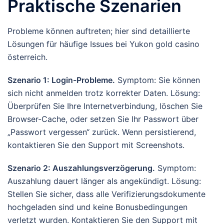
Praktische Szenarien
Probleme können auftreten; hier sind detaillierte
Lösungen für häufige Issues bei Yukon gold casino
österreich.
Szenario 1: Login-Probleme.
Symptom: Sie können
sich nicht anmelden trotz korrekter Daten. Lösung:
Überprüfen Sie Ihre Internetverbindung, löschen Sie
Browser-Cache, oder setzen Sie Ihr Passwort über
„Passwort vergessen“ zurück. Wenn persistierend,
kontaktieren Sie den Support mit Screenshots.
Szenario 2: Auszahlungsverzögerung.
Symptom:
Auszahlung dauert länger als angekündigt. Lösung:
Stellen Sie sicher, dass alle Verifizierungsdokumente
hochgeladen sind und keine Bonusbedingungen
verletzt wurden. Kontaktieren Sie den Support mit