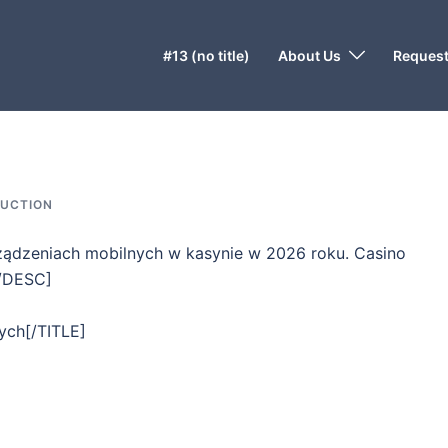
#13 (no title)
About Us
Request
UCTION
ządzeniach mobilnych w kasynie w 2026 roku. Casino
[/DESC]
ch[/TITLE]