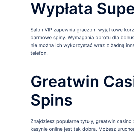
Wypłata Supe
Salon VIP zapewnia graczom wyjątkowe korzyś
darmowe spiny. Wymagania obrotu dla bonu
nie można ich wykorzystać wraz z żadną inną
telefon.
Greatwin Cas
Spins
Znajdziesz popularne tytuły, greatwin casin
kasynie online jest tak dobra. Możesz uruc