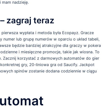
 i mam nadzieję.
– zagraj teraz
a pierwsza wypłata i metoda była Ecopayz. Gracze
y numer lub grupę numerów w oparciu o układ tabeli,
awsze będzie bardziej atrakcyjne dla graczy w pokera
codzienne i miesięczne promocje, takie jak wiosna. To
pne. Zacznij korzystać z darmowych automatów do gier
konkretnej gry, 20-liniowa gra od Saucify. Jackpot
rmowych spinów zostanie dodana codziennie w ciągu
Automat