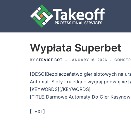
Wypłata Superbet
Skip
to
content
BY
SERVICE BOT
JANUARY 16, 2026
CONSTR
[DESC]Bezpieczeństwo gier slotowych na ur
Automat. Sloty i ruletka – wygraj podwójnie.
[KEYWORDS][/KEYWORDS]
[TITLE]Darmowe Automaty Do Gier Kasynowy
[TEXT]