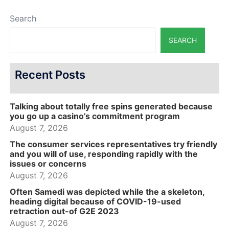
Search
SEARCH
Recent Posts
Talking about totally free spins generated because
you go up a casino’s commitment program
August 7, 2026
The consumer services representatives try friendly
and you will of use, responding rapidly with the
issues or concerns
August 7, 2026
Often Samedi was depicted while the a skeleton,
heading digital because of COVID-19-used
retraction out-of G2E 2023
August 7, 2026