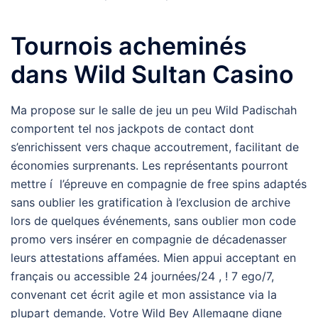
Tournois acheminés
dans Wild Sultan Casino
Ma propose sur le salle de jeu un peu Wild Padischah
comportent tel nos jackpots de contact dont
s’enrichissent vers chaque accoutrement, facilitant de
économies surprenants. Les représentants pourront
mettre í l’épreuve en compagnie de free spins adaptés
sans oublier les gratification à l’exclusion de archive
lors de quelques événements, sans oublier mon code
promo vers insérer en compagnie de décadenasser
leurs attestations affamées. Mien appui acceptant en
français ou accessible 24 journées/24 , ! 7 ego/7,
convenant cet écrit agile et mon assistance via la
plupart demande. Votre Wild Bey Allemagne digne