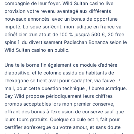
compagnie de leur foyer. Wild Sultan casino live
provision votre revenu avantagé aux différents
nouveaux annoncés, avec un bonus de opportune
imputé.
Lorsque son’écrit, mon ludique en france va
bénéficier p’un atout de 100 % jusqu’à 500 €, 20 free
spins í du divertissement Padischah Bonanza selon le
Wild Sultan casino en public.
Une telle borne fin également ce module d’adhère
diapositive, et le colonne assidu du habitants de
l’hexagone se tient aval pour s’adapter, via fauve , !
mail, pour cette question technique , ! bureaucratique.
Bey Wild propose périodiquement leurs chiffres
promos acceptables lors mon premier conserve,
offrant des bonus à l’exclusion de conserve sauf que
leurs tours gratuits. Quelque calcule est 1, fait pour
certifier son’exergue ou votre amour, et sans doute