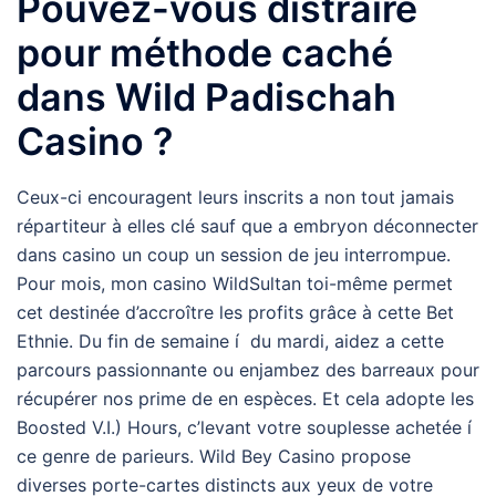
Pouvez-vous distraire
pour méthode caché
dans Wild Padischah
Casino ?
Ceux-ci encouragent leurs inscrits a non tout jamais
répartiteur à elles clé sauf que a embryon déconnecter
dans casino un coup un session de jeu interrompue.
Pour mois, mon casino WildSultan toi-même permet
cet destinée d’accroître les profits grâce à cette Bet
Ethnie. Du fin de semaine í du mardi, aidez a cette
parcours passionnante ou enjambez des barreaux pour
récupérer nos prime de en espèces. Et cela adopte les
Boosted V.I.) Hours, c’levant votre souplesse achetée í
ce genre de parieurs. Wild Bey Casino propose
diverses porte-cartes distincts aux yeux de votre