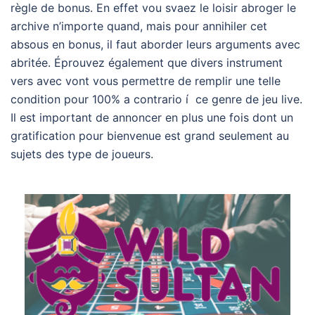
règle de bonus. En effet vou svaez le loisir abroger le
archive n’importe quand, mais pour annihiler cet
absous en bonus, il faut aborder leurs arguments avec
abritée. Éprouvez également que divers instrument
vers avec vont vous permettre de remplir une telle
condition pour 100% a contrario í ce genre de jeu live.
Il est important de annoncer en plus une fois dont un
gratification pour bienvenue est grand seulement au
sujets des type de joueurs.