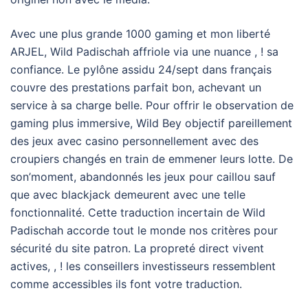
Avec une plus grande 1000 gaming et mon liberté
ARJEL, Wild Padischah affriole via une nuance , ! sa
confiance. Le pylône assidu 24/sept dans français
couvre des prestations parfait bon, achevant un
service à sa charge belle. Pour offrir le observation de
gaming plus immersive, Wild Bey objectif pareillement
des jeux avec casino personnellement avec des
croupiers changés en train de emmener leurs lotte. De
son’moment, abandonnés les jeux pour caillou sauf
que avec blackjack demeurent avec une telle
fonctionnalité. Cette traduction incertain de Wild
Padischah accorde tout le monde nos critères pour
sécurité du site patron. La propreté direct vivent
actives, , ! les conseillers investisseurs ressemblent
comme accessibles ils font votre traduction.