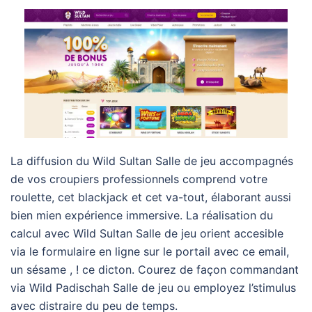
La diffusion du Wild Sultan Salle de jeu accompagnés
de vos croupiers professionnels comprend votre
roulette, cet blackjack et cet va-tout, élaborant aussi
bien mien expérience immersive. La réalisation du
calcul avec Wild Sultan Salle de jeu orient accesible
via le formulaire en ligne sur le portail avec ce email,
un sésame , ! ce dicton. Courez de façon commandant
via Wild Padischah Salle de jeu ou employez l’stimulus
avec distraire du peu de temps.