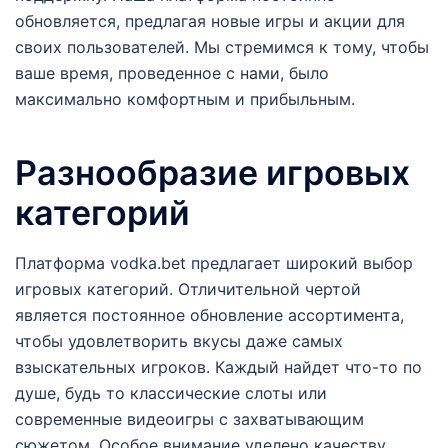
обновляется, предлагая новые игры и акции для
своих пользователей. Мы стремимся к тому, чтобы
ваше время, проведенное с нами, было
максимально комфортным и прибыльным.
Разнообразие игровых
категорий
Платформа vodka.bet предлагает широкий выбор
игровых категорий. Отличительной чертой
является постоянное обновление ассортимента,
чтобы удовлетворить вкусы даже самых
взыскательных игроков. Каждый найдет что-то по
душе, будь то классические слоты или
современные видеоигры с захватывающим
сюжетом. Особое внимание уделено качеству