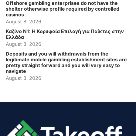
Offshore gambling enterprises do not have the
shelter otherwise profile required by controlled
casinos
August 8, 2026
Καζίνο N1: Η Κορυφαία Επιλογή για Παίκτες στην
Ελλάδα
August 8, 2026
Deposits and you will withdrawals from the
legitimate mobile gambling establishment sites are
pretty straight forward and you will very easy to
navigate
August 8, 2026