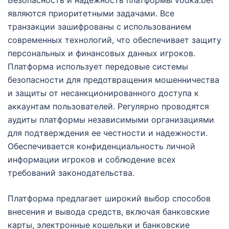
являются приоритетными задачами. Все
транзакции зашифрованы с использованием
современных технологий, что обеспечивает защиту
персональных и финансовых данных игроков.
Платформа использует передовые системы
безопасности для предотвращения мошенничества
и защиты от несанкционированного доступа к
аккаунтам пользователей. Регулярно проводятся
аудиты платформы независимыми организациями
для подтверждения ее честности и надежности.
Обеспечивается конфиденциальность личной
информации игроков и соблюдение всех
требований законодательства.
Платформа предлагает широкий выбор способов
внесения и вывода средств, включая банковские
карты, электронные кошельки и банковские