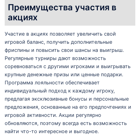
Преимущества участия в
акциях
Участие в акциях позволяет увеличить свой
игровой баланс, получить дополнительные
фриспины и повысить свои шансы на выигрыш.
Регулярные турниры дают возможность
соревноваться с другими игроками и выигрывать
крупные денежные призы или ценные подарки.
Программа лояльности обеспечивает
индивидуальный подход к каждому игроку,
предлагая эксклюзивные бонусы и персональные
предложения, основанные на его предпочтениях и
игровой активности. Акции регулярно
обновляются, поэтому всегда есть возможность
найти что-то интересное и выгодное.